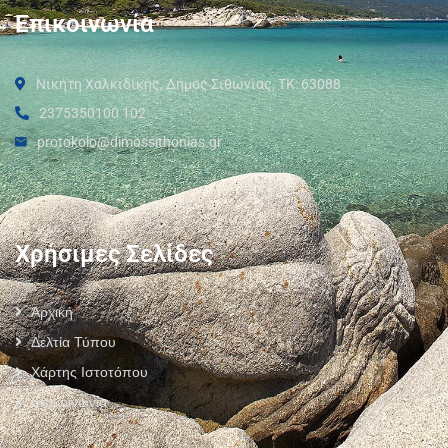
Επικοινωνία
Νικήτη Χαλκιδικής, Δήμος Σιθωνίας, ΤΚ: 63088
2375350100 102
protokolo@dimossithonias.gr
Χρήσιμες Σελίδες
Αρχική
Δελτία Τύπου
Χάρτης Ιστοτόπου
Επικοινωνία