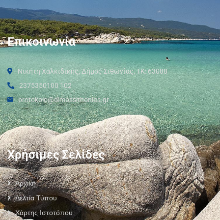
Επικοινωνία
Νικήτη Χαλκιδικής, Δήμος Σιθωνίας, ΤΚ: 63088
2375350100 102
protokolo@dimossithonias.gr
Χρήσιμες Σελίδες
Αρχική
Δελτία Τύπου
Χάρτης Ιστοτόπου