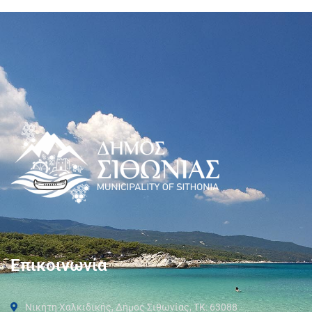
Επικοινωνία
Νικήτη Χαλκιδικής, Δήμος Σιθωνίας, ΤΚ: 63088