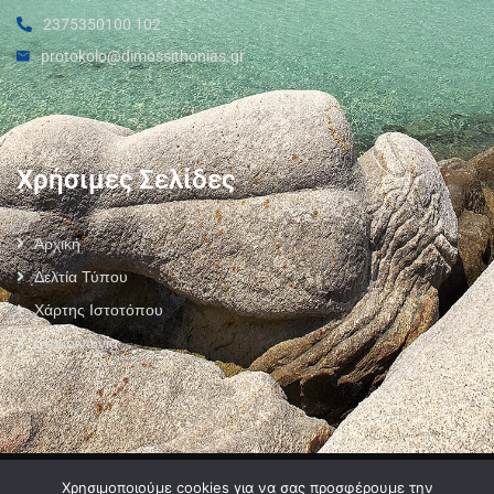
2375350100 102
protokolo@dimossithonias.gr
Χρήσιμες Σελίδες
Αρχική
Δελτία Τύπου
Χάρτης Ιστοτόπου
Επικοινωνία
Πολιτική Προστασίας Προσωπικών Δεδομένων
–
Πολιτική Cookies
–
Χρησιμοποιούμε cookies για να σας προσφέρουμε την