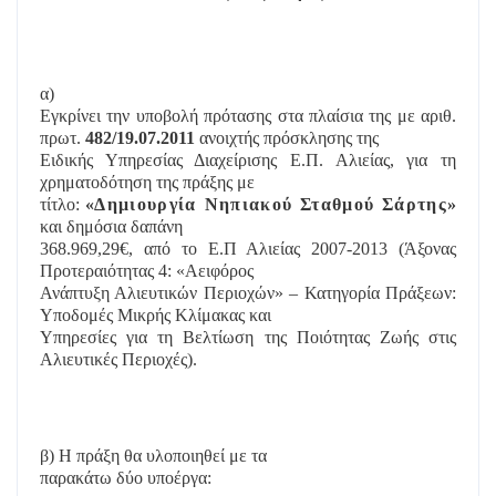
α)
Εγκρίνει την υποβολή πρότασης στα πλαίσια της με αριθ.
πρωτ.
482/19.07.2011
ανοιχτής πρόσκλησης της
Ειδικής Υπηρεσίας Διαχείρισης Ε.Π. Αλιείας, για τη
χρηματοδότηση της πράξης με
τίτλο:
«
Δημιουργία Νηπιακού Σταθμού Σάρτης
»
και δημόσια δαπάνη
368.969,29€, από το Ε.Π Αλιείας 2007-2013 (Άξονας
Προτεραιότητας 4: «Αειφόρος
Ανάπτυξη Αλιευτικών Περιοχών» – Κατηγορία Πράξεων:
Υποδομές Μικρής Κλίμακας και
Υπηρεσίες για τη Βελτίωση της Ποιότητας Ζωής στις
Αλιευτικές Περιοχές).
β)
Η πράξη θα υλοποιηθεί με τα
παρακάτω δύο υποέργα: