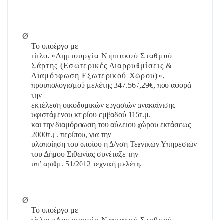
Ø
Το υποέργο με
τίτλο:
«Δημιουργία Νηπιακού Σταθμού
Σάρτης (Εσωτερικές Διαρρυθμίσεις &
Διαμόρφωση Εξωτερικού Χώρου)»
,
προϋπολογισμού μελέτης 347.567,29€, που αφορά
την
εκτέλεση οικοδομικών εργασιών ανακαίνισης
υφιστάμενου κτιρίου εμβαδού 115τ.μ.
και την διαμόρφωση του αύλειου χώρου εκτάσεως
2000τ.μ. περίπου, για την
υλοποίηση του οποίου η Δ/νση Τεχνικών Υπηρεσιών
του Δήμου Σιθωνίας συνέταξε την
υπ’ αριθμ. 51/2012 τεχνική μελέτη.
Ø
Το υποέργο με
τίτλο:
«Δημιουργία Νηπιακού Σταθμού