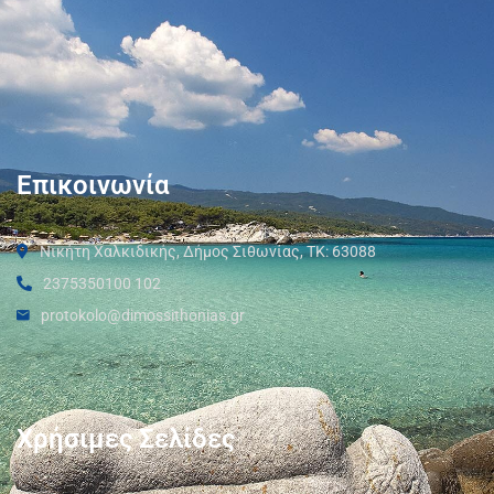
Επικοινωνία
Νικήτη Χαλκιδικής, Δήμος Σιθωνίας, ΤΚ: 63088
2375350100 102
protokolo@dimossithonias.gr
Χρήσιμες Σελίδες