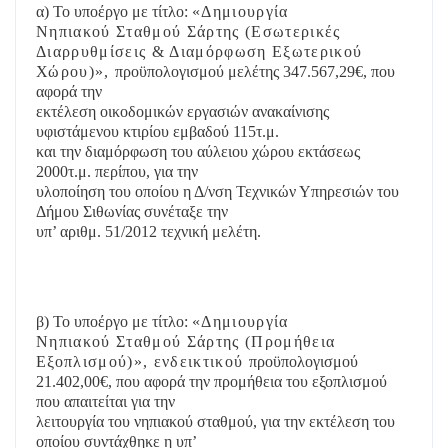
α) Το υποέργο με τίτλο:
«Δημιουργία
Νηπιακού Σταθμού Σάρτης (Εσωτερικές
Διαρρυθμίσεις & Διαμόρφωση Εξωτερικού
Χώρου)»
,
προϋπολογισμού μελέτης 347.567,29€, που
αφορά την
εκτέλεση οικοδομικών εργασιών ανακαίνισης
υφιστάμενου κτιρίου εμβαδού 115τ.μ.
και την διαμόρφωση του αύλειου χώρου εκτάσεως
2000τ.μ. περίπου, για την
υλοποίηση του οποίου η Δ/νση Τεχνικών Υπηρεσιών του
Δήμου Σιθωνίας συνέταξε την
υπ’ αριθμ. 51/2012 τεχνική μελέτη.
β) Το υποέργο με τίτλο:
«Δημιουργία
Νηπιακού Σταθμού Σάρτης (Προμήθεια
Εξοπλισμού)»
, ενδεικτικού
προϋπολογισμού
21.402,00€, που αφορά την προμήθεια του εξοπλισμού
που απαιτείται για την
λειτουργία του νηπιακού σταθμού, για την εκτέλεση του
οποίου συντάχθηκε η υπ’