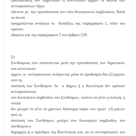
εγκατάσταση των δημοτικών ή κοινοτικών αρχών. Η θητεία των
αντιπροσώπων λήγει
πάντοτε με την εγκατάσταση του νέου διοικητικού συμβουλίου. Κατά
τα λοιπά
εφαρμόζονται ανάλογα οι διατάξεις της παραγράφου 1, πλην του
πρώτου
εδαφίου και της παραγράφου 3 του άρθρου 229.
Σε
Συνδέσμους που συνιστώνται μετά την εγκατάσταση των δημοτικών
και κοινοτικών
αρχών, οι αντιπρόσωποι εκλέγονται μέσα σε προθεσμία δύο (2) μηνών
από τη
σύσταση του Συνδέσμου. Αν ο Δήμος ή η Κοινότητα δεν ορίσουν
αντιπροσώπους
στο διοικητικό συμβούλιο του Συνδέσμου, ώσπου να γίνει η εκλογή, η
οποία
δεν μπορεί να γίνει σε χρονικό διάστημα πέραν των τριών (3) μηνών
από τη
σύσταση του Συνδέσμου, μετέχει στο διοικητικό συμβούλιο του
συνδέσμου ο
δήμαρχος ή ο πρόεδρος της Κοινότητας και, αν οι αντιπρόσωποι του