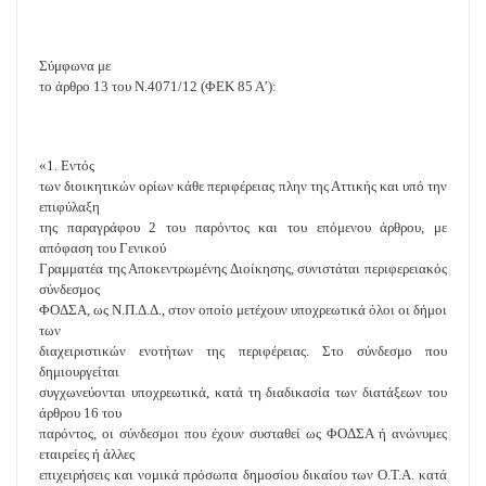
Σύμφωνα με
το άρθρο 13 του Ν.4071/12 (ΦΕΚ 85 Α’):
«1. Εντός
των διοικητικών ορίων κάθε περιφέρειας πλην της Αττικής και υπό την
επιφύλαξη
της παραγράφου 2 του παρόντος και του επόμενου άρθρου, με
απόφαση του Γενικού
Γραμματέα της Αποκεντρωμένης Διοίκησης, συνιστάται περιφερειακός
σύνδεσμος
ΦΟΔΣΑ, ως Ν.Π.Δ.Δ., στον οποίο μετέχουν υποχρεωτικά όλοι οι δήμοι
των
διαχειριστικών ενοτήτων της περιφέρειας. Στο σύνδεσμο που
δημιουργείται
συγχωνεύονται υποχρεωτικά, κατά τη διαδικασία των διατάξεων του
άρθρου 16 του
παρόντος, οι σύνδεσμοι που έχουν συσταθεί ως ΦΟΔΣΑ ή ανώνυμες
εταιρείες ή άλλες
επιχειρήσεις και νομικά πρόσωπα δημοσίου δικαίου των Ο.Τ.Α. κατά