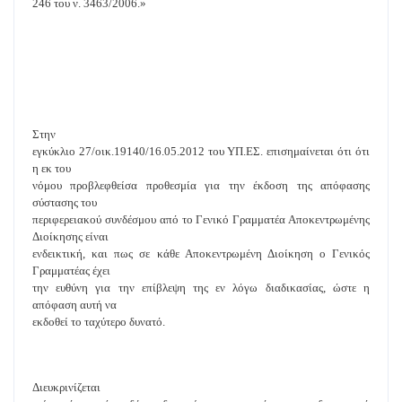
246 του ν. 3463/2006.»
Στην
εγκύκλιο 27/οικ.19140/16.05.2012 του ΥΠ.ΕΣ. επισημαίνεται ότι ότι
η εκ του
νόμου προβλεφθείσα προθεσμία για την έκδοση της απόφασης
σύστασης του
περιφερειακού συνδέσμου από το Γενικό Γραμματέα Αποκεντρωμένης
Διοίκησης είναι
ενδεικτική, και πως σε κάθε Αποκεντρωμένη Διοίκηση ο Γενικός
Γραμματέας έχει
την ευθύνη για την επίβλεψη της εν λόγω διαδικασίας, ώστε η
απόφαση αυτή να
εκδοθεί το ταχύτερο δυνατό.
Διευκρινίζεται