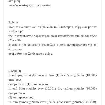
από μισή
μονάδα, υπολογίζεται ως μονάδα.
3. Αν τα
μέλη του διοικητικού συμβουλίου του Συνδέσμου, σύμφωνα με τον
υπολογισμό
της προηγούμενης παραγράφου είναι περισσότερα από είκοσι πέντε
(25), κάθε
δημοτικό και κοινοτικό συμβούλιο εκλέγει αντιπροσώπους για το
διοικητικό
συμβούλιο του Συνδέσμου ως εξής:
i. Δήμοι ή
Κοινότητες με πληθυσμό από έναν (1) έως δέκα χιλιάδες (10.000)
κατοίκους
εκλέγουν έναν (1) αντιπρόσωπο,
ii. από δέκα χιλιάδες έναν (10.001) έως τριάντα χιλιάδες (30.000)
εκλέγουν δύο
(2) αντιπροσώπους,
iii. από τριάντα χιλιάδες έναν (30.001) έως εκατό χιλιάδες (100.000),