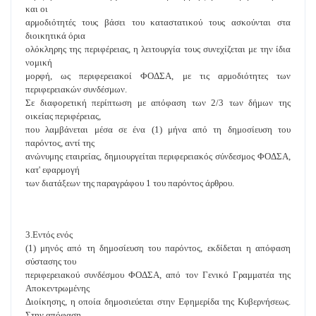
και οι
αρμοδιότητές τους βάσει του καταστατικού τους ασκούνται στα
διοικητικά όρια
ολόκληρης της περιφέρειας, η λειτουργία τους συνεχίζεται με την ίδια
νομική
μορφή, ως περιφερειακοί ΦΟΔΣΑ, με τις αρμοδιότητες των
περιφερειακών συνδέσμων.
Σε διαφορετική περίπτωση με απόφαση των 2/3 των δήμων της
οικείας περιφέρειας,
που λαμβάνεται μέσα σε ένα (1) μήνα από τη δημοσίευση του
παρόντος, αντί της
ανώνυμης εταιρείας, δημιουργείται περιφερειακός σύνδεσμος ΦΟΔΣΑ,
κατ' εφαρμογή
των διατάξεων της παραγράφου 1 του παρόντος άρθρου.
3.Εντός ενός
(1) μηνός από τη δημοσίευση του παρόντος, εκδίδεται η απόφαση
σύστασης του
περιφερειακού συνδέσμου ΦΟΔΣΑ, από τον Γενικό Γραμματέα της
Αποκεντρωμένης
Διοίκησης, η οποία δημοσιεύεται στην Εφημερίδα της Κυβερνήσεως.
Στην απόφαση