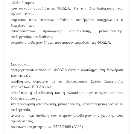
κλάδο ή τομέα
που ασκούν αρμοδιότητες ΦΟΔΣΑ. Με την ίδια διαδικασία, του
άρθρου 16 του
παρόντος στον ανωτέρω σύνδεσμο περιέρχεται υποχρεωτικά η
διαχείριση των
εγκαταστάσεων προσωρινής αποθήκευσης, μεταφόρτωσης,
επεξεργασίας και διάθεσης
στερεών αποβλήτων δήμων που ασκούν αρμοδιότητες ΦΟΔΣΑ.
Σκοπός του
περιφερειακού συνδέσμου ΦΟΔΣΑ είναι η ολοκληρωμένη διαχείριση
των στερεών
αποβλήτων, σύμφωνα με το Περιφερειακό Σχέδιο Διαχείρισης
Αποβλήτων (ΠΕΣΔΑ), και
ειδικότερα η εξειδίκευση και η υλοποίηση των στόχων και των
δράσεων αυτού για
την προσωρινή αποθήκευση, μεταφόρτωση, θαλάσσια μεταφορά ΑΣΑ,
επεξεργασία,
ανάκτηση και διάθεση των στερεών αποβλήτων της χωρικής τους
αρμοδιότητας,
σύμφωνα και με την κ.υ.α. 2527/2009 (Α' 83).