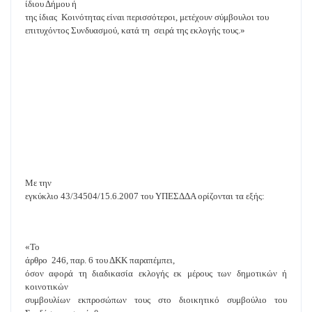
ίδιου Δήμου ή
της ίδιας Κοινότητας είναι περισσότεροι, μετέχουν σύμβουλοι του
επιτυχόντος Συνδυασμού, κατά τη σειρά της εκλογής τους.»
Με την
εγκύκλιο 43/34504/15.6.2007 του ΥΠΕΣΔΔΑ ορίζονται τα εξής:
«Το
άρθρο
246, παρ. 6 του ΔΚΚ παραπέμπει,
όσον αφορά τη διαδικασία εκλογής εκ μέρους των δημοτικών ή
κοινοτικών
συμβουλίων εκπροσώπων τους στο διοικητικό συμβούλιο του