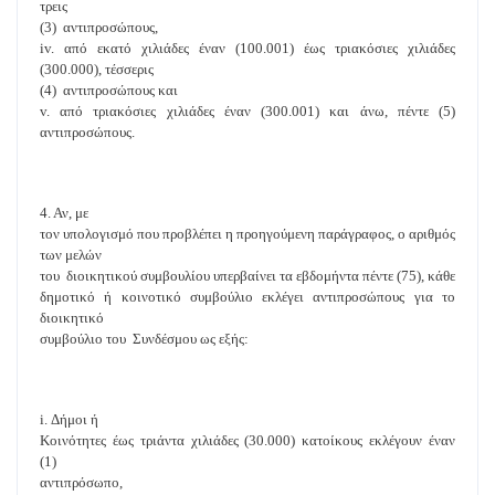
τρεις
(3) αντιπροσώπους,
iv. από εκατό χιλιάδες έναν (100.001) έως τριακόσιες χιλιάδες
(300.000), τέσσερις
(4) αντιπροσώπους και
v. από τριακόσιες χιλιάδες έναν (300.001) και άνω, πέντε (5)
αντιπροσώπους.
4. Αν, με
τον υπολογισμό που προβλέπει η προηγούμενη παράγραφος, ο αριθμός
των μελών
του διοικητικού συμβουλίου υπερβαίνει τα εβδομήντα πέντε (75), κάθε
δημοτικό ή κοινοτικό συμβούλιο εκλέγει αντιπροσώπους για το
διοικητικό
συμβούλιο του Συνδέσμου ως εξής:
i. Δήμοι ή
Κοινότητες έως τριάντα χιλιάδες (30.000) κατοίκους εκλέγουν έναν
(1)
αντιπρόσωπο,