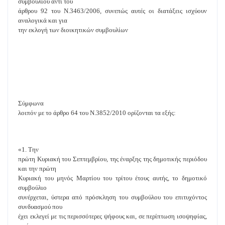
συμβουλίου αντί του
άρθρου 92 του Ν.3463/2006, συνεπώς αυτές οι διατάξεις ισχύουν
αναλογικά και για
την εκλογή των διοικητικών συμβουλίων
Σύμφωνα
λοιπόν με το άρθρο 64 του Ν.3852/2010 ορίζονται τα εξής:
«1. Την
πρώτη Κυριακή του Σεπτεμβρίου, της έναρξης της δημοτικής περιόδου
και την πρώτη
Κυριακή του μηνός Μαρτίου του τρίτου έτους αυτής, το δημοτικό
συμβούλιο
συνέρχεται, ύστερα από πρόσκληση του συμβούλου του επιτυχόντος
συνδυασμού που
έχει εκλεγεί με τις περισσότερες ψήφους και, σε περίπτωση ισοψηφίας,