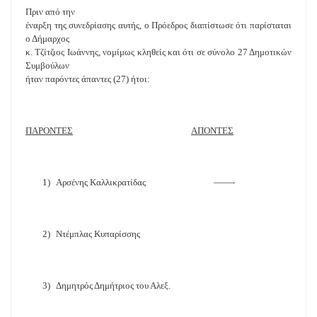
Πριν από την
έναρξη της συνεδρίασης αυτής, ο Πρόεδρος διαπίστωσε ότι παρίσταται
ο Δήμαρχος
κ. Τζίτζιος Ιωάννης, νομίμως κληθείς και ότι σε σύνολο 27 Δημοτικών
Συμβούλων
ήταν παρόντες άπαντες (27) ήτοι:
ΠΑΡΟΝΤΕΣ
ΑΠΟΝΤΕΣ
1)
Αρσένης Καλλικρατίδας
——-
2)
Ντέμπλας Κυπαρίσσης
3)
Δημητρός Δημήτριος του Αλεξ.