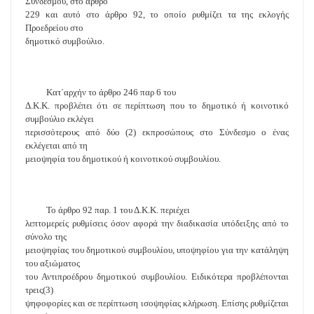
Συνδέσμου, στο άρθρο
229 και αυτό στο άρθρο 92, το οποίο ρυθμίζει τα της εκλογής
Προεδρείου στο
δημοτικό συμβούλιο.
Κατ΄αρχήν το άρθρο 246 παρ 6 του
Δ.Κ.Κ. προβλέπει ότι σε περίπτωση που το δημοτικό ή κοινοτικό
συμβούλιο εκλέγει
περισσότερους από δύο (2) εκπροσώπους στο Σύνδεσμο ο ένας
εκλέγεται από τη
μειοψηφία του δημοτικού ή κοινοτικού συμβουλίου.
Το άρθρο 92 παρ. 1 του Δ.Κ.Κ. περιέχει
λεπτομερείς ρυθμίσεις όσον αφορά την διαδικασία υπόδειξης από το
σύνολο της
μειοψηφίας του δημοτικού συμβουλίου, υποψηφίου για την κατάληψη
του αξιώματος
του Αντιπροέδρου δημοτικού συμβουλίου. Ειδικότερα προβλέπονται
τρεις(3)
ψηφοφορίες και σε περίπτωση ισοψηφίας κλήρωση. Επίσης ρυθμίζεται