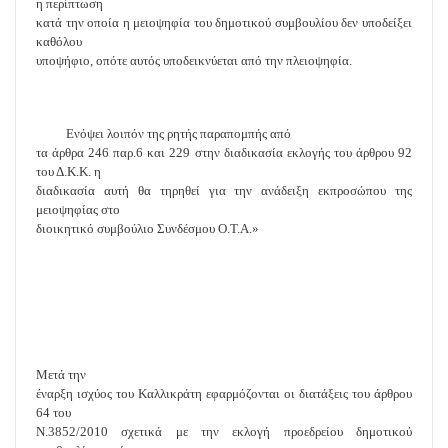
η περίπτωση
κατά την οποία η μειοψηφία του δημοτικού συμβουλίου δεν υποδείξει
καθόλου
υποψήφιο, οπότε αυτός υποδεικνύεται από την πλειοψηφία.
Ενόψει λοιπόν της ρητής παραπομπής από
τα άρθρα 246 παρ.6 και 229 στην διαδικασία εκλογής του άρθρου 92
του Δ.Κ.Κ. η
διαδικασία αυτή θα τηρηθεί για την ανάδειξη εκπροσώπου της
μειοψηφίας στο
διοικητικό συμβούλιο Συνδέσμου Ο.Τ.Α.»
Μετά την
έναρξη ισχύος του Καλλικράτη εφαρμόζονται οι διατάξεις του άρθρου
64 του
Ν.3852/2010 σχετικά με την εκλογή προεδρείου δημοτικού