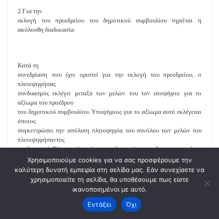
2.Για την
εκλογή του προεδρείου του δημοτικού συμβουλίου τηρείται η
ακόλουθη διαδικασία:
Κατά τη
συνεδρίαση που έχει οριστεί για την εκλογή του προεδρείου, ο
πλειοψηφήσας
συνδυασμός εκλέγει μεταξύ των μελών του τον υποψήφιο για το
αξίωμα του προέδρου
του δημοτικού συμβουλίου. Υποψήφιος για το αξίωμα αυτό εκλέγεται
όποιος
συγκεντρώσει την απόλυτη πλειοψηφία του συνόλου των μελών του
πλειοψηφήσαντος
συνδυασμού. Εάν κανείς από τους ενδιαφερόμενους δεν συγκεντρώσει
την απόλυτη
Χρησιμοποιούμε cookies για να σας προσφέρουμε την
πλειοψηφία, τότε η ψηφοφορία επαναλαμβάνεται. Εάν και κατά τη
καλύτερη δυνατή εμπειρία στη σελίδα μας. Εάν συνεχίσετε να
δεύτερη αυτή
χρησιμοποιείτε τη σελίδα, θα υποθέσουμε πως είστε
ψηφοφορία δεν συγκεντρωθεί η απόλυτη πλειοψηφία του συνόλου των
ικανοποιημένοι με αυτό.
μελών του
Εντάξει
Όχι
πλειοψηφήσαντος συνδυασμού ή υπάρξει ισοψηφία, τότε διενεργείται
και τρίτη