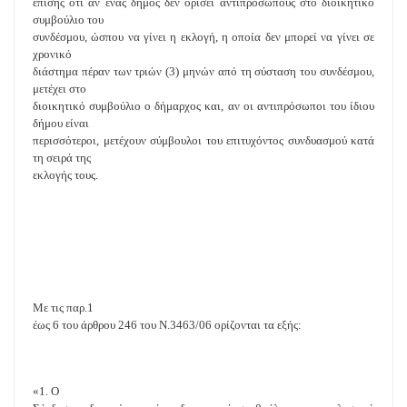
επίσης ότι αν ένας δήμος δεν ορίσει αντιπροσώπους στο διοικητικό
συμβούλιο του
συνδέσμου, ώσπου να γίνει η εκλογή, η οποία δεν μπορεί να γίνει σε
χρονικό
διάστημα πέραν των τριών (3) μηνών από τη σύσταση του συνδέσμου,
μετέχει στο
διοικητικό συμβούλιο ο δήμαρχος και, αν οι αντιπρόσωποι του ίδιου
δήμου είναι
περισσότεροι, μετέχουν σύμβουλοι του επιτυχόντος συνδυασμού κατά
τη σειρά της
εκλογής τους.
Με τις παρ.1
έως 6 του άρθρου 246 του Ν.3463/06 ορίζονται τα εξής:
«1. Ο