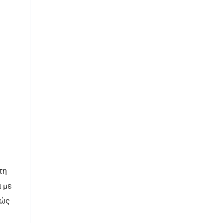
τη
α με
θώς