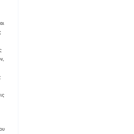
αι
ς
ς
ν,
ς
ις
ου