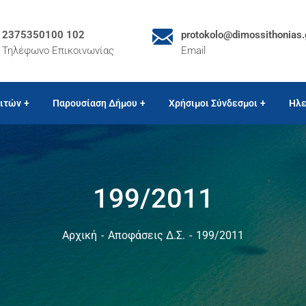
2375350100 102
protokolo@dimossithonias.
Τηλέφωνο Επικοινωνίας
Email
ιτών
Παρουσίαση Δήμου
Χρήσιμοι Σύνδεσμοι
Ηλε
199/2011
Αρχική
Αποφάσεις Δ.Σ.
199/2011