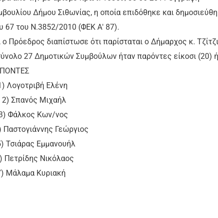
βουλίου Δήμου Σιθωνίας, η οποία επιδόθηκε και δημοσιεύθ
υ 67 του Ν.3852/2010 (ΦΕΚ Α' 87).
 ο Πρόεδρος διαπίστωσε ότι παρίσταται ο Δήμαρχος κ. Τζίτζ
 σύνολο 27 Δημοτικών Συμβούλων ήταν παρόντες είκοσι (20) ή
ΤΕΣ
γοτριβή Ελένη
) Σπανός Μιχαήλ
λκος Κων/νος
ογιάννης Γεώργιος
ιάρας Εμμανουήλ
ρίδης Νικόλαος
άλαμα Κυριακή