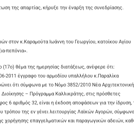
τωση της απαρτίας, κήρυξε την έναρξη της συνεδρίασης.
ών στον κ.Καραμούτα Ιωάννη του Γεωργίου, κατοίκου Αγίου
ια-πεπόνια».
 (17o) θέμα της ημερησίας διατάξεως, ανέφερε ότι:
1-06-2011 έγγραφο του αρμοδίου υπαλλήλου κ.Παραλίκα
ρώνει ότι σύμφωνα με το Νόμο 3852/2010 Νέα Αρχιτεκτονική
 Διοίκησης – Πρόγραμμα Καλλικράτης, στις πρόσθετες
ς 6 αριθμός 32, είναι η έκδοση αποφάσεων για την ίδρυση, 
του τρόπου της εν γένει λειτουργίας Λαϊκών Αγορών, σύμφων
της χορήγησης επαγγελματικών και παραγωγικών αδειών, κα