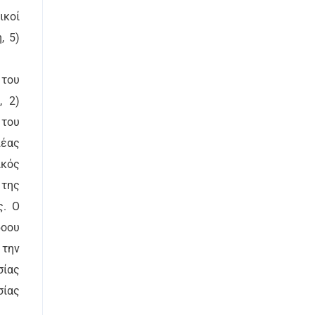
ικοί
, 5)
 του
, 2)
 του
λέας
ικός
 της
ς. Ο
δοου
 την
σίας
σίας