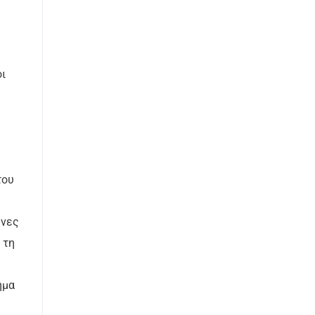
ι
του
ήνες
 τη
ημα