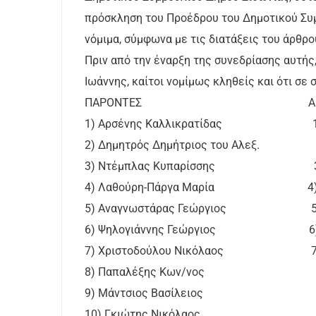
πρόσκληση του Προέδρου του Δημοτικού Συμ
νόμιμα, σύμφωνα με τις διατάξεις του άρθρο
Πριν από την έναρξη της συνεδρίασης αυτής,
Ιωάννης, καίτοι νομίμως κληθείς και ότι σε
ΠΑΡΟΝΤΕΣ ΑΠΟΝ
1) Αρσένης Καλλικρατίδας 1) Λο
2) Δημητρός Δημήτριος του Αλεξ. 2
3) Ντέμπλας Κυπαρίσσης 3) Φά
4) Λαθούρη-Πάργα Μαρία 4) Παστ
5) Αναγνωστάρας Γεώργιος 5) Τσ
6) Ψηλογιάννης Γεώργιος 6) Πετ
7) Χριστοδούλου Νικόλαος 7) Μ
8) Παπαλέξης Κων/νος
9) Μάντσιος Βασίλειος
10) Γκιώτης Νικόλαος