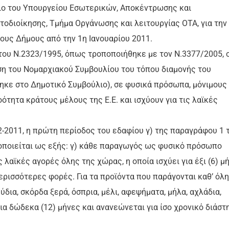
λιο του Υπουργείου Εσωτερικών, Αποκέντρωσης και
τοδιοίκησης, Τμήμα Οργάνωσης και λειτουργίας ΟΤΑ, για την
υς Δήμους από την 1η Ιανουαρίου 2011.
ου Ν.2323/1995, όπως τροποποιήθηκε με τον Ν.3377/2005, ο
η του Νομαρχιακού Συμβουλίου του τόπου διαμονής του
ηκε στο Δημοτικό Συμβούλιο), σε φυσικά πρόσωπα, μόνιμους
τητα κράτους μέλους της Ε.Ε. και ισχύουν για τις λαϊκές
02-2011, η πρώτη περίοδος του εδαφίου γ) της παραγράφου 1 
οποιείται ως εξής: γ) κάθε παραγωγός ως φυσικό πρόσωπο
ς λαϊκές αγορές όλης της χώρας, η οποία ισχύει για έξι (6) μ
περισσότερες φορές. Για τα προϊόντα που παράγονται καθ’ όλη
ύδια, σκόρδα ξερά, όσπρια, μέλι, αφεψήματα, μήλα, αχλάδια,
για δώδεκα (12) μήνες και ανανεώνεται για ίσο χρονικό διάστ