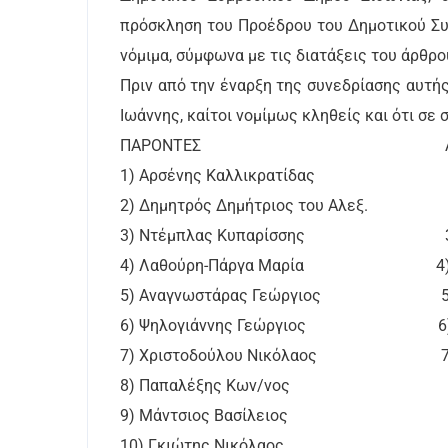
πρόσκληση του Προέδρου του Δημοτικού Συ
νόμιμα, σύμφωνα με τις διατάξεις του άρθρο
Πριν από την έναρξη της συνεδρίασης αυτής
Ιωάννης, καίτοι νομίμως κληθείς και ότι σε
ΠΑΡΟΝΤΕΣ ΑΠΟΝ
1) Αρσένης Καλλικρατίδας 1) Λ
2) Δημητρός Δημήτριος του Αλεξ. 2
3) Ντέμπλας Κυπαρίσσης 3) Φά
4) Λαθούρη-Πάργα Μαρία 4) Παστ
5) Αναγνωστάρας Γεώργιος 5) Τσ
6) Ψηλογιάννης Γεώργιος 6) Πετ
7) Χριστοδούλου Νικόλαος 7) Μ
8) Παπαλέξης Κων/νος
9) Μάντσιος Βασίλειος
10) Γκιώτης Νικόλαος