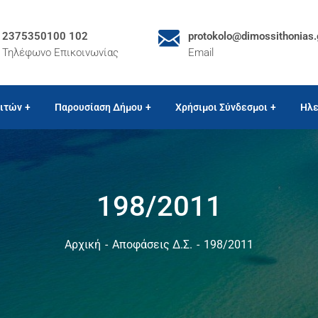
2375350100 102
protokolo@dimossithonias.
Τηλέφωνο Επικοινωνίας
Email
ιτών
Παρουσίαση Δήμου
Χρήσιμοι Σύνδεσμοι
Ηλε
198/2011
Αρχική
Αποφάσεις Δ.Σ.
198/2011