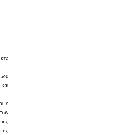
έκτο
ήμου
 και
αι η
 των
ωσης
ειας