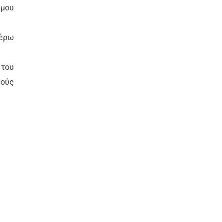
ιμου
τέρω
 του
κούς