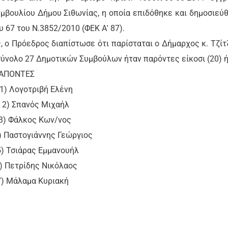
μβουλίου Δήμου Σιθωνίας, η οποία επιδόθηκε και δημοσιεύ
υ 67 του Ν.3852/2010 (ΦΕΚ Α' 87).
, ο Πρόεδρος διαπίστωσε ότι παρίσταται ο Δήμαρχος κ. Τζίτ
 σύνολο 27 Δημοτικών Συμβούλων ήταν παρόντες είκοσι (20) ή
ΤΕΣ
ογοτριβή Ελένη
) Σπανός Μιχαήλ
λκος Κων/νος
ογιάννης Γεώργιος
ιάρας Εμμανουήλ
ρίδης Νικόλαος
άλαμα Κυριακή