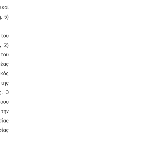
ικοί
, 5)
 του
, 2)
 του
λέας
ικός
 της
ς. Ο
δοου
 την
σίας
σίας