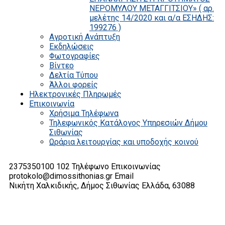
ΝΕΡΟΜΥΛΟΥ ΜΕΤΑΓΓΙΤΣΙΟΥ» ( αρ.
μελέτης 14/2020 και α/α ΕΣΗΔΗΣ:
199276 )
Αγροτική Ανάπτυξη
Εκδηλώσεις
Φωτογραφίες
Βίντεο
Δελτία Τύπου
Άλλοι φορείς
Ηλεκτρονικές Πληρωμές
Επικοινωνία
Χρήσιμα Τηλέφωνα
Τηλεφωνικός Κατάλογος Υπηρεσιών Δήμου
Σιθωνίας
Ωράρια λειτουργίας και υποδοχής κοινού
2375350100 102
Τηλέφωνο Επικοινωνίας
protokolo@dimossithonias.gr
Email
Νικήτη Χαλκιδικής, Δήμος Σιθωνίας
Ελλάδα, 63088