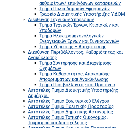
αυθαιρέτων/ επικίνδυνων κατασκευών
Τμήμα Πολεοδομικών Εφαρμογών
Γραφείο Διοικητικής Υποστήριξης Υ.ΔΟΜ
Διεύθυνση Τεχνικών Υπηρεσιών
Τμήμα Τεχνικών Έργων, Κτιριακών και
Υποδομών
Τμήμα Ηλεκτρομηχανολογικών,
Ενεργειακών Έργων και Συγκοινωνιών
Τμήμα Ύδρευσης – Αποχέτευσης
Διεύθυνση Περιβάλλοντος, Καθαριότητας και
Ανακύκλωσης
Τμήμα Συντήρησης και Διαχείρισης
Οχημάτων
Τμήμα Καθαριότητας, Αποκομιδής
Απορριμμάτων και Ανακύκλωσης
Τμήμα Περιβάλλοντος και Πρασίνου
Αυτοτελές Τμήμα Διοικητικής Υποστήριξης
Δημάρχου
Αυτοτελές Τμήμα Εσωτερικού Ελέγχου
Αυτοτελές Τμήμα Πολιτικής Προστασίας
Αυτοτελές Τμήμα Δημοτικής Αστυνομίας
Αυτοτελές Τμήμα Τοπικής Οικονομίας,
Τουρισμού και Απασχόλησης