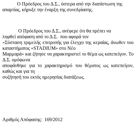
Ο Πρόεδρος του Δ.Σ., ύστερα από την διαπίστωση της
απαρτίας, κήρυξε την έναρξη της συνεδρίασης.
Ο Πρόεδρος του Δ.Σ., ανέφερε ότι θα πρέπει να
ληφθεί απόφαση από το Δ.Σ.
που αφορά τον
«Σύσταση τριμελής επιτροπής για έλεγχο της κεραίας, άνωθεν του
καταστήματος «
STADIUM
» στο Νέο
Μαρμαρά» και ζήτησε να χαρακτηριστεί το θέμα ως κατεπείγον. Το
Δ.Σ. ομόφωνα
αποφάνθηκε για το χαρακτηρισμό του θέματος ως κατεπείγον,
καθώς και για τη
συζήτησή του εκτός ημερησίας διατάξεως.
Αριθμός Απόφασης:
169/2012