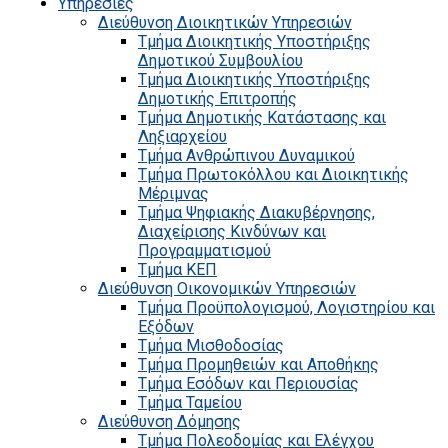
Υπηρεσίες
Διεύθυνση Διοικητικών Υπηρεσιών
Τμήμα Διοικητικής Υποστήριξης
Δημοτικού Συμβουλίου
Τμήμα Διοικητικής Υποστήριξης
Δημοτικής Επιτροπής
Τμήμα Δημοτικής Κατάστασης και
Ληξιαρχείου
Τμήμα Ανθρώπινου Δυναμικού
Τμήμα Πρωτοκόλλου και Διοικητικής
Μέριμνας
Τμήμα Ψηφιακής Διακυβέρνησης,
Διαχείρισης Κινδύνων και
Προγραμματισμού
Τμήμα ΚΕΠ
Διεύθυνση Οικονομικών Υπηρεσιών
Τμήμα Προϋπολογισμού, Λογιστηρίου και
Εξόδων
Τμήμα Μισθοδοσίας
Τμήμα Προμηθειών και Αποθήκης
Τμήμα Εσόδων και Περιουσίας
Τμήμα Ταμείου
Διεύθυνση Δόμησης
Τμήμα Πολεοδομίας και Ελέγχου