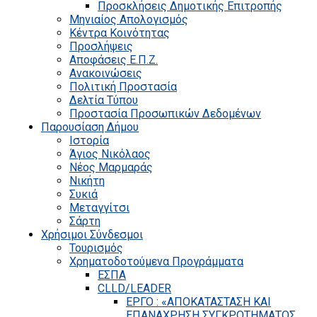
Προσκλήσεις Δημοτικής Επιτροπής
Μηνιαίος Απολογισμός
Κέντρα Κοινότητας
Προσλήψεις
Αποφάσεις Ε.Π.Ζ.
Ανακοινώσεις
Πολιτική Προστασία
Δελτία Τύπου
Προστασία Προσωπικών Δεδομένων
Παρουσίαση Δήμου
Ιστορία
Άγιος Νικόλαος
Νέος Μαρμαράς
Νικήτη
Συκιά
Μεταγγίτσι
Σάρτη
Χρήσιμοι Σύνδεσμοι
Τουρισμός
Χρηματοδοτούμενα Προγράμματα
ΕΣΠΑ
CLLD/LEADER
ΕΡΓΟ : «ΑΠΟΚΑΤΑΣΤΑΣΗ ΚΑΙ
ΕΠΑΝΑΧΡΗΣΗ ΣΥΓΚΡΟΤΗΜΑΤΟΣ