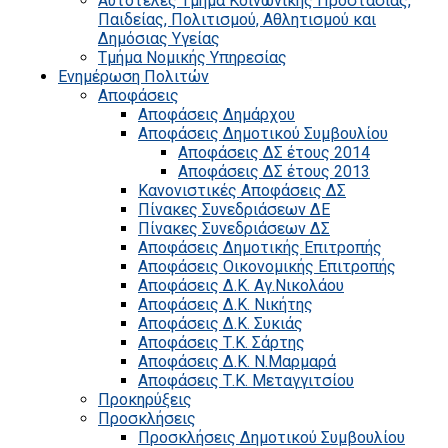
Αυτοτελές Τμήμα Κοινωνικής Προστασίας,
Παιδείας, Πολιτισμού, Αθλητισμού και
Δημόσιας Υγείας
Τμήμα Νομικής Υπηρεσίας
Ενημέρωση Πολιτών
Αποφάσεις
Αποφάσεις Δημάρχου
Αποφάσεις Δημοτικού Συμβουλίου
Αποφάσεις ΔΣ έτους 2014
Αποφάσεις ΔΣ έτους 2013
Κανονιστικές Αποφάσεις ΔΣ
Πίνακες Συνεδριάσεων ΔΕ
Πίνακες Συνεδριάσεων ΔΣ
Αποφάσεις Δημοτικής Επιτροπής
Αποφάσεις Οικονομικής Επιτροπής
Αποφάσεις Δ.Κ. Αγ.Νικολάου
Αποφάσεις Δ.Κ. Νικήτης
Αποφάσεις Δ.Κ. Συκιάς
Αποφάσεις Τ.Κ. Σάρτης
Αποφάσεις Δ.Κ. Ν.Μαρμαρά
Αποφάσεις Τ.Κ. Μεταγγιτσίου
Προκηρύξεις
Προσκλήσεις
Προσκλήσεις Δημοτικού Συμβουλίου