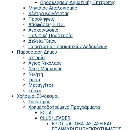
Προσκλήσεις Δημοτικής Επιτροπής
Μηνιαίος Απολογισμός
Κέντρα Κοινότητας
Προσλήψεις
Αποφάσεις Ε.Π.Ζ.
Ανακοινώσεις
Πολιτική Προστασία
Δελτία Τύπου
Προστασία Προσωπικών Δεδομένων
Παρουσίαση Δήμου
Ιστορία
Άγιος Νικόλαος
Νέος Μαρμαράς
Νικήτη
Συκιά
Μεταγγίτσι
Σάρτη
Χρήσιμοι Σύνδεσμοι
Τουρισμός
Χρηματοδοτούμενα Προγράμματα
ΕΣΠΑ
CLLD/LEADER
ΕΡΓΟ : «ΑΠΟΚΑΤΑΣΤΑΣΗ ΚΑΙ
ΕΠΑΝΑΧΡΗΣΗ ΣΥΓΚΡΟΤΗΜΑΤΟΣ