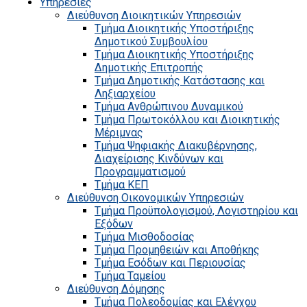
Υπηρεσίες
Διεύθυνση Διοικητικών Υπηρεσιών
Τμήμα Διοικητικής Υποστήριξης
Δημοτικού Συμβουλίου
Τμήμα Διοικητικής Υποστήριξης
Δημοτικής Επιτροπής
Τμήμα Δημοτικής Κατάστασης και
Ληξιαρχείου
Τμήμα Ανθρώπινου Δυναμικού
Τμήμα Πρωτοκόλλου και Διοικητικής
Μέριμνας
Τμήμα Ψηφιακής Διακυβέρνησης,
Διαχείρισης Κινδύνων και
Προγραμματισμού
Τμήμα ΚΕΠ
Διεύθυνση Οικονομικών Υπηρεσιών
Τμήμα Προϋπολογισμού, Λογιστηρίου και
Εξόδων
Τμήμα Μισθοδοσίας
Τμήμα Προμηθειών και Αποθήκης
Τμήμα Εσόδων και Περιουσίας
Τμήμα Ταμείου
Διεύθυνση Δόμησης
Τμήμα Πολεοδομίας και Ελέγχου