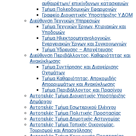
αυθαιρέτων/ επικίνδυνων κατασκευών
Τμήμα Πολεοδομικών Εφαρμογών
Γραφείο Διοικητικής Υποστήριξης Υ.ΔΟΜ
Διεύθυνση Τεχνικών Υπηρεσιών
Τμήμα Τεχνικών Έργων, Κτιριακών και
Υποδομών
Τμήμα Ηλεκτρομηχανολογικών,
Ενεργειακών Έργων και Συγκοινωνιών
Τμήμα Ύδρευσης – Αποχέτευσης
Διεύθυνση Περιβάλλοντος, Καθαριότητας και
Ανακύκλωσης
Τμήμα Συντήρησης και Διαχείρισης
Οχημάτων
Τμήμα Καθαριότητας, Αποκομιδής
Απορριμμάτων και Ανακύκλωσης
Τμήμα Περιβάλλοντος και Πρασίνου
Αυτοτελές Τμήμα Διοικητικής Υποστήριξης
Δημάρχου
Αυτοτελές Τμήμα Εσωτερικού Ελέγχου
Αυτοτελές Τμήμα Πολιτικής Προστασίας
Αυτοτελές Τμήμα Δημοτικής Αστυνομίας
Αυτοτελές Τμήμα Τοπικής Οικονομίας,
Τουρισμού και Απασχόλησης