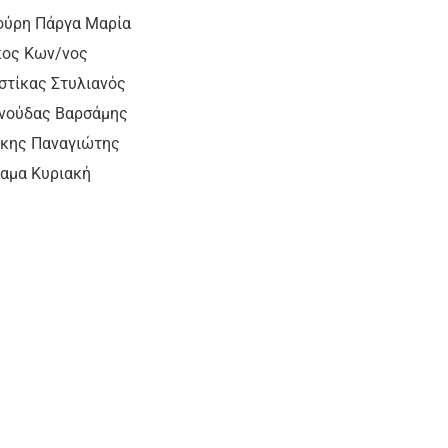
ρη Πάργα Μαρία
ς Κων/νος
τίκας Στυλιανός
δας Βαρσάμης
 Παναγιώτης
μα Κυριακή