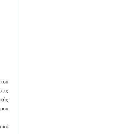
 του
στις
ικής
ήμου
τικό