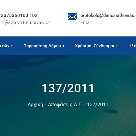
2375350100 102
protokolo@dimossithonias.
Τηλέφωνο Επικοινωνίας
Email
ιτών
Παρουσίαση Δήμου
Χρήσιμοι Σύνδεσμοι
Ηλε
137/2011
Αρχική
Αποφάσεις Δ.Σ.
137/2011