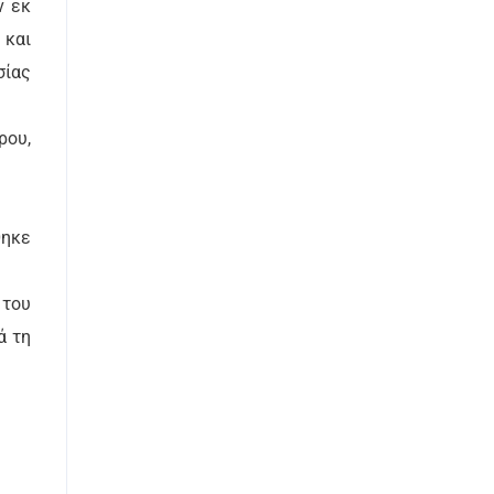
ν εκ
 και
σίας
ρου,
θηκε
 του
ά τη