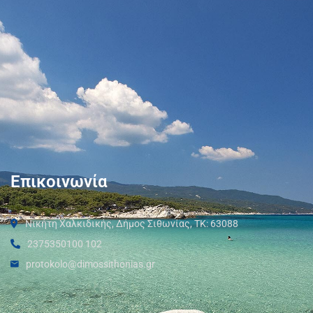
Επικοινωνία
Νικήτη Χαλκιδικής, Δήμος Σιθωνίας, ΤΚ: 63088
2375350100 102
protokolo@dimossithonias.gr