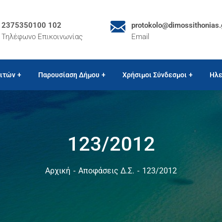
2375350100 102
protokolo@dimossithonias.
Τηλέφωνο Επικοινωνίας
Email
ιτών
Παρουσίαση Δήμου
Χρήσιμοι Σύνδεσμοι
Ηλε
123/2012
Αρχική
Αποφάσεις Δ.Σ.
123/2012