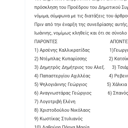
πρόσκληση του Προέδρου του Δημοτικού Συμ
νόμιμα, σύμφωνα με τις διατάξεις του άρθρο
Πριν από την έναρξη της συνεδρίασης αυτής,
Ιωάννης, νομίμως κληθείς και ότι σε σύνολο
ΠΑΡΟΝΤΕΣ ΑΠΟΝΤΕ
1) Αρσένης Καλλικρατίδας 1)Γεωργιά
2) Ντέμπλας Κυπαρίσσης 2) Κατσίκη
3) Δημητρός Δημήτριος του Αλεξ. 3) Τσιά
4) Παπαστεργίου Αχιλλέας 4) Ρεβενικ
5) Ψηλογιάννης Γεώργιος 5) Χάλκια 
6) Αναγνωστάρας Γεώργιος 6) Σπανός
7) Λογοτριβή Ελένη
8) Χριστοδούλου Νικόλαος
9) Κωστίκας Στυλιανός
10) Λαθούρη Πάργα Μαρία