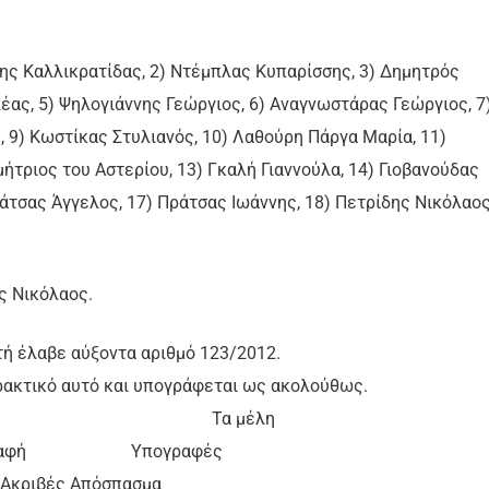
νης Καλλικρατίδας, 2) Ντέμπλας Κυπαρίσσης, 3) Δημητρός
έας, 5) Ψηλογιάννης Γεώργιος, 6) Αναγνωστάρας Γεώργιος, 7
, 9) Κωστίκας Στυλιανός, 10) Λαθούρη Πάργα Μαρία, 11)
τριος του Αστερίου, 13) Γκαλή Γιαννούλα, 14) Γιοβανούδας
άτσας Άγγελος, 17) Πράτσας Ιωάννης, 18) Πετρίδης Νικόλαος
ς Νικόλαος.
ή έλαβε αύξοντα αριθμό 123/2012.
πρακτικό αυτό και υπογράφεται ως ακολούθως.
εδρος Τα μέλη
γραφή Υπογραφές
Ακριβές Απόσπασμα