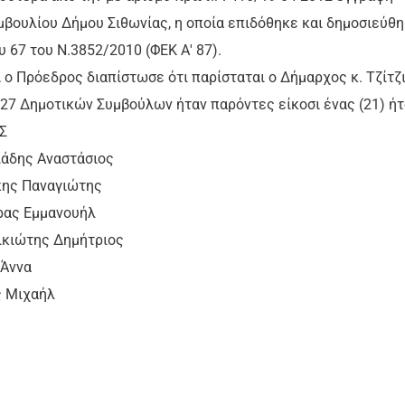
βουλίου Δήμου Σιθωνίας, η οποία επιδόθηκε και δημοσιεύθ
υ 67 του Ν.3852/2010 (ΦΕΚ Α' 87).
 ο Πρόεδρος διαπίστωσε ότι παρίσταται ο Δήμαρχος κ. Τζίτζ
 27 Δημοτικών Συμβούλων ήταν παρόντες είκοσι ένας (21) ήτ
Σ
δης Αναστάσιος
ς Παναγιώτης
ρας Εμμανουήλ
ιώτης Δημήτριος
Άννα
 Μιχαήλ