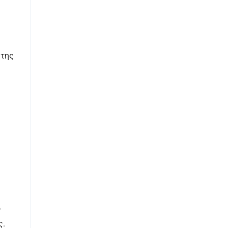
 της
ο
ς.