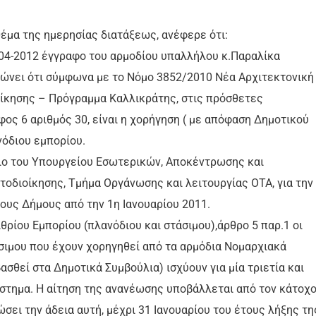
θέμα της ημερησίας διατάξεως, ανέφερε ότι:
9-04-2012 έγγραφο του αρμοδίου υπαλλήλου κ.Παραλίκα
ώνει ότι σύμφωνα με το Νόμο 3852/2010 Νέα Αρχιτεκτονική
ίκησης – Πρόγραμμα Καλλικράτης, στις πρόσθετες
ς 6 αριθμός 30, είναι η χορήγηση ( με απόφαση Δημοτικού
νόδιου εμπορίου.
λιο του Υπουργείου Εσωτερικών, Αποκέντρωσης και
τοδιοίκησης, Τμήμα Οργάνωσης και λειτουργίας ΟΤΑ, για την
υς Δήμους από την 1η Ιανουαρίου 2011.
ρίου Εμπορίου (πλανόδιου και στάσιμου),άρθρο 5 παρ.1 οι
σιμου που έχουν χορηγηθεί από τα αρμόδια Νομαρχιακά
ασθεί στα Δημοτικά Συμβούλια) ισχύουν για μία τριετία και
άστημα. Η αίτηση της ανανέωσης υποβάλλεται από τον κάτοχ
ώσει την άδεια αυτή, μέχρι 31 Ιανουαρίου του έτους λήξης τη