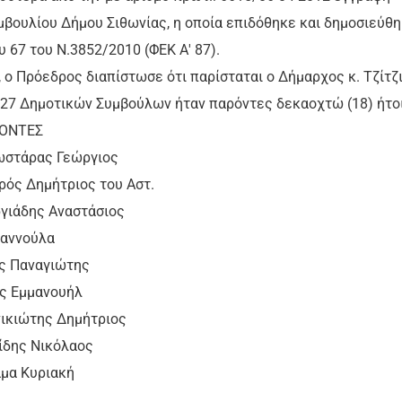
βουλίου Δήμου Σιθωνίας, η οποία επιδόθηκε και δημοσιεύθ
υ 67 του Ν.3852/2010 (ΦΕΚ Α' 87).
 ο Πρόεδρος διαπίστωσε ότι παρίσταται ο Δήμαρχος κ. Τζίτζ
ο 27 Δημοτικών Συμβούλων ήταν παρόντες δεκαοχτώ (18) ήτοι
ΤΕΣ
τάρας Γεώργιος
 Δημήτριος του Αστ.
γιάδης Αναστάσιος
ννούλα
Παναγιώτης
 Εμμανουήλ
κιώτης Δημήτριος
δης Νικόλαος
α Κυριακή