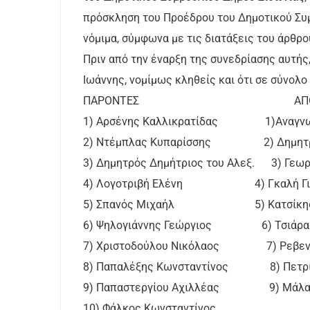
πρόσκληση του Προέδρου του Δημοτικού Συμ
νόμιμα, σύμφωνα με τις διατάξεις του άρθρο
Πριν από την έναρξη της συνεδρίασης αυτής,
Ιωάννης, νομίμως κληθείς και ότι σε σύνολ
ΠΑΡΟΝΤΕΣ ΑΠΟΝ
1) Αρσένης Καλλικρατίδας 1)Αναγνωσ
2) Ντέμπλας Κυπαρίσσης 2) Δημητρός
3) Δημητρός Δημήτριος του Αλεξ. 3) Γεωρ
4) Λογοτριβή Ελένη 4) Γκαλή Για
5) Σπανός Μιχαήλ 5) Κατσίκης 
6) Ψηλογιάννης Γεώργιος 6) Τσιάρας
7) Χριστοδούλου Νικόλαος 7) Ρεβενι
8) Παπαλέξης Κωνσταντίνος 8) Πετρί
9) Παπαστεργίου Αχιλλέας 9) Μάλαμ
10) Φάλκος Κωνσταντίνος