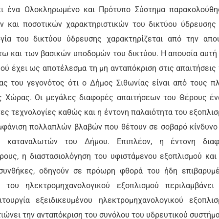
ει ένα Ολοκληρωμένο και Πρότυπο Σύστημα παρακολούθη
ών και ποσοτικών χαρακτηριστικών του δικτύου ύδρευσης
γία του δικτύου ύδρευσης χαρακτηρίζεται από την απο
τω και των βασικών υποδομών του δικτύου. Η απουσία αυτή
μού έχει ως αποτέλεσμα τη μη ανταπόκριση στις απαιτήσεις
ας του γεγονότος ότι ο Δήμος Σιθωνίας είναι από τους π
ς Χώρας. Οι μεγάλες διαφορές απαιτήσεων του Θέρους έν
ες τεχνολογίες καθώς και η έντονη παλαιότητα του εξοπλισ
εμφάνιση πολλαπλών βλαβών που θέτουν σε σοβαρό κίνδυνο
 καταναλωτών του Δήμου. Επιπλέον, η έντονη διαφ
ους, η διαστασιολόγηση του υφιστάμενου εξοπλισμού και
 συνθήκες, οδηγούν σε πρόωρη φθορά του ήδη επιβαρυμ
η του ηλεκτρομηχανολογικού εξοπλισμού περιλαμβάνει
τουργία εξειδικευμένου ηλεκτρομηχανολογικού εξοπλισ
τιώνει την ανταπόκριση του συνόλου του υδρευτικού συστήμ