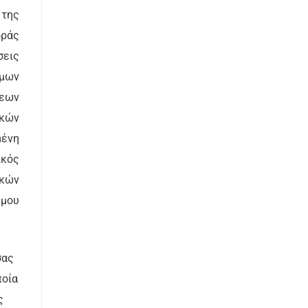
 της
οράς
σεις
ιμων
σεων
ικών
μένη
ικός
ικών
ήμου
σας
ποία
ς