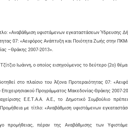
τίτλο: «Αναβάθμιση υφιστάμενων εγκαταστάσεων Ύδρευσης Δ
τητας 07: «Αειφόρος Ανάπτυξη και Ποιότητα Ζωής στην ΠΚΜ»
ίας –Θράκης 2007-2013».
ζίτζιο Ιωάννη, ο οποίος εισηγούμενος το δεύτερο (2ο) θέμα
οτηθεί στο πλαίσιο του Άξονα Προτεραιότητας 07: «Αειφ
υ Επιχειρησιακού Προγράμματος Μακεδονίας-Θράκης 2007-2
είρισης Ε.Ε.Τ.Α.Α. Α.Ε., το Δημοτικό Συμβούλιο πρέπε
 Προμήθεια με τίτλο: «Αναβάθμιση υφιστάμενων εγκαταστά
ο προμήθειας, πέραν της Αναβάθμισης των Υφιστάμε