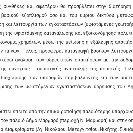
ς συνθήκες και αφετέρου θα προσβλέπει στην διατήρηση
 βασικού εξοπλισμού όσο και του κύριου δικτύου μεταφ
ιση και λειτουργία των εγκαταστάσεων (υφιστάμενες γεωτρή
ωση της υφιστάμενης κατανάλωσης και εξοικονόμησης πολύτ
κονομία χρημάτων, μέσω της μείωσης ή εξάλειψης απαιτή
ν πηγών. Τέλος, προσφέρει καταγραφή βασικών λειτουργ
αιτέρω ανάλυση των υδρευτικών απαιτήσεων με την δεδο
ης συνεχούς τουριστικής ανάπτυξης της περιοχής. Τελ
ή διαχείρισης των υποδομών περιβάλλοντος και των υδατ
θμισης των υφιστάμενων εγκαταστάσεων ύδρευσης του Δ
ιστεί έπειτα από την επικαιροποίηση παλαιότερης υπάρχου
τον παλαιό Δήμο Μαρμαρά (περιοχή Ν. Μαρμαρά) και στην ο
ά Διαμερίσματα (Αγ. Νικολάου, Μεταγγιτσίου, Νικήτης, Συκιά