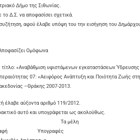
τριακό Δήμο της Σιθωνίας.
το Δ.Σ. να αποφασίσει σχετικά.
 συζήτηση, αφού έλαβε υπόψη του την εισήγηση του Δημάρχου
Αποφασίζει Ομόφωνα
ε τίτλο: «Αναβάθμιση υφιστάμενων εγκαταστάσεων Ύδρευσης
οτεραιότητας 07: «Αειφόρος Ανάπτυξη και Ποιότητα Ζωής στ
ακεδονίας –Θράκης 2007-2013.
ή έλαβε αύξοντα αριθμό 119/2012.
πρακτικό αυτό και υπογράφεται ως ακολούθως.
εδρος Τα μέλη
γραφή Υπογραφές