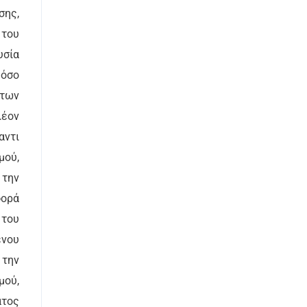
σης,
 του
υσία
 όσο
 των
λέον
αντι
μού,
 την
ορά
 του
ένου
 την
μού,
ατος