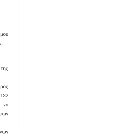
ήμου
,
 της
όρος
0132
ι να
σεων
νων