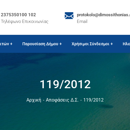
2375350100 102
protokolo@dimossithonias.
Τηλέφωνο Επικοινωνίας
Email
ιτών
Παρουσίαση Δήμου
Χρήσιμοι Σύνδεσμοι
Ηλε
119/2012
Αρχική
Αποφάσεις Δ.Σ.
119/2012