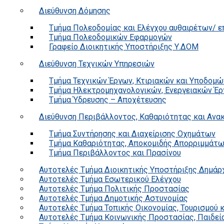
Διεύθυνση Δόμησης
Τμήμα Πολεοδομίας και Ελέγχου αυθαιρέτων/ 
Τμήμα Πολεοδομικών Εφαρμογών
Γραφείο Διοικητικής Υποστήριξης Υ.ΔΟΜ
Διεύθυνση Τεχνικών Υπηρεσιών
Τμήμα Τεχνικών Έργων, Κτιριακών και Υποδομώ
Τμήμα Ηλεκτρομηχανολογικών, Ενεργειακών Έρ
Τμήμα Ύδρευσης – Αποχέτευσης
Διεύθυνση Περιβάλλοντος, Καθαριότητας και Αν
Τμήμα Συντήρησης και Διαχείρισης Οχημάτων
Τμήμα Καθαριότητας, Αποκομιδής Απορριμμάτ
Τμήμα Περιβάλλοντος και Πρασίνου
Αυτοτελές Τμήμα Διοικητικής Υποστήριξης Δημάρ
Αυτοτελές Τμήμα Εσωτερικού Ελέγχου
Αυτοτελές Τμήμα Πολιτικής Προστασίας
Αυτοτελές Τμήμα Δημοτικής Αστυνομίας
Αυτοτελές Τμήμα Τοπικής Οικονομίας, Τουρισμού 
Αυτοτελές Τμήμα Κοινωνικής Προστασίας, Παιδεία