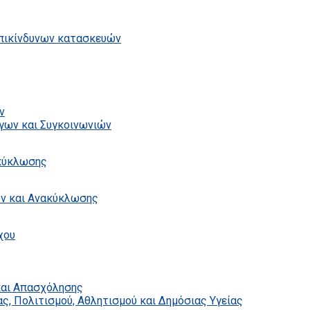
επικίνδυνων κατασκευών
ν
γων και Συγκοινωνιών
ακύκλωσης
ων και Ανακύκλωσης
χου
και Απασχόλησης
ς, Πολιτισμού, Αθλητισμού και Δημόσιας Υγείας