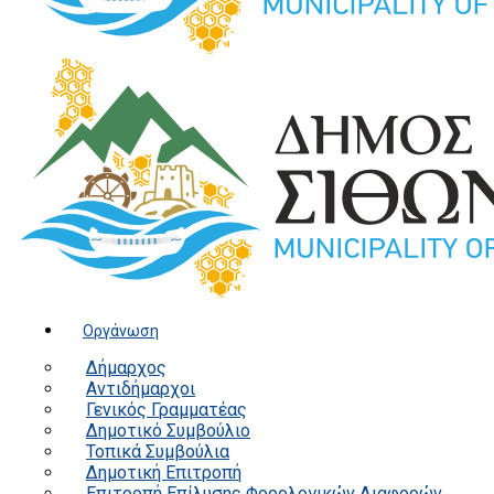
Οργάνωση
Δήμαρχος
Αντιδήμαρχοι
Γενικός Γραμματέας
Δημοτικό Συμβούλιο
Τοπικά Συμβούλια
Δημοτική Επιτροπή
Επιτροπή Επίλυσης Φορολογικών Διαφορών