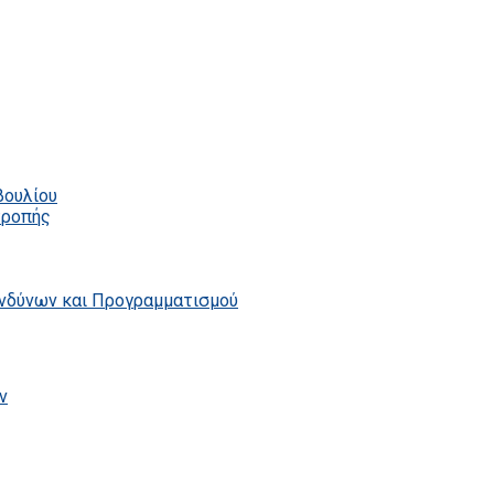
βουλίου
τροπής
ινδύνων και Προγραμματισμού
ν