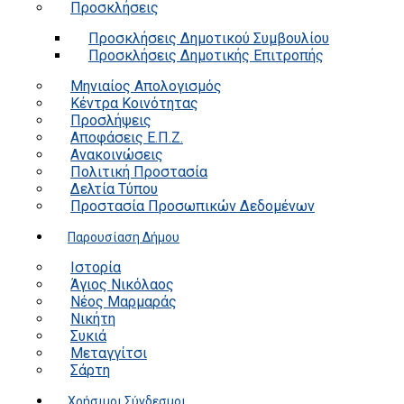
Προσκλήσεις
Προσκλήσεις Δημοτικού Συμβουλίου
Προσκλήσεις Δημοτικής Επιτροπής
Μηνιαίος Απολογισμός
Κέντρα Κοινότητας
Προσλήψεις
Αποφάσεις Ε.Π.Ζ.
Ανακοινώσεις
Πολιτική Προστασία
Δελτία Τύπου
Προστασία Προσωπικών Δεδομένων
Παρουσίαση Δήμου
Ιστορία
Άγιος Νικόλαος
Νέος Μαρμαράς
Νικήτη
Συκιά
Μεταγγίτσι
Σάρτη
Χρήσιμοι Σύνδεσμοι