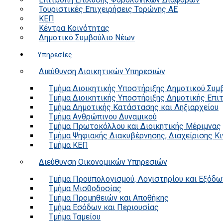
Τουριστικές Επιχειρήσεις Τορώνης ΑΕ
ΚΕΠ
Κέντρα Κοινότητας
Δημοτικό Συμβούλιο Νέων
Υπηρεσίες
Διεύθυνση Διοικητικών Υπηρεσιών
Τμήμα Διοικητικής Υποστήριξης Δημοτικού Συμ
Τμήμα Διοικητικής Υποστήριξης Δημοτικής Επι
Τμήμα Δημοτικής Κατάστασης και Ληξιαρχείου
Τμήμα Ανθρώπινου Δυναμικού
Τμήμα Πρωτοκόλλου και Διοικητικής Μέριμνας
Τμήμα Ψηφιακής Διακυβέρνησης, Διαχείρισης Κ
Τμήμα ΚΕΠ
Διεύθυνση Οικονομικών Υπηρεσιών
Τμήμα Προϋπολογισμού, Λογιστηρίου και Εξόδω
Τμήμα Μισθοδοσίας
Τμήμα Προμηθειών και Αποθήκης
Τμήμα Εσόδων και Περιουσίας
Τμήμα Ταμείου