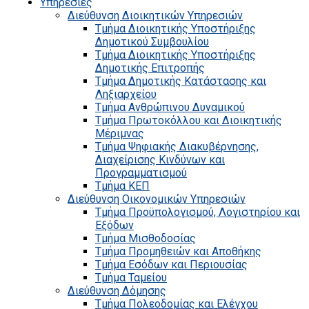
Υπηρεσίες
Διεύθυνση Διοικητικών Υπηρεσιών
Τμήμα Διοικητικής Υποστήριξης
Δημοτικού Συμβουλίου
Τμήμα Διοικητικής Υποστήριξης
Δημοτικής Επιτροπής
Τμήμα Δημοτικής Κατάστασης και
Ληξιαρχείου
Τμήμα Ανθρώπινου Δυναμικού
Τμήμα Πρωτοκόλλου και Διοικητικής
Μέριμνας
Τμήμα Ψηφιακής Διακυβέρνησης,
Διαχείρισης Κινδύνων και
Προγραμματισμού
Τμήμα ΚΕΠ
Διεύθυνση Οικονομικών Υπηρεσιών
Τμήμα Προϋπολογισμού, Λογιστηρίου και
Εξόδων
Τμήμα Μισθοδοσίας
Τμήμα Προμηθειών και Αποθήκης
Τμήμα Εσόδων και Περιουσίας
Τμήμα Ταμείου
Διεύθυνση Δόμησης
Τμήμα Πολεοδομίας και Ελέγχου