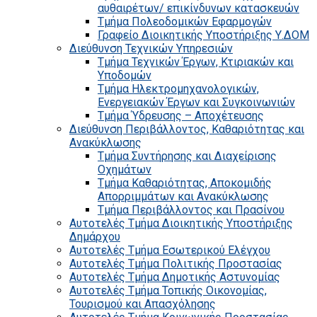
αυθαιρέτων/ επικίνδυνων κατασκευών
Τμήμα Πολεοδομικών Εφαρμογών
Γραφείο Διοικητικής Υποστήριξης Υ.ΔΟΜ
Διεύθυνση Τεχνικών Υπηρεσιών
Τμήμα Τεχνικών Έργων, Κτιριακών και
Υποδομών
Τμήμα Ηλεκτρομηχανολογικών,
Ενεργειακών Έργων και Συγκοινωνιών
Τμήμα Ύδρευσης – Αποχέτευσης
Διεύθυνση Περιβάλλοντος, Καθαριότητας και
Ανακύκλωσης
Τμήμα Συντήρησης και Διαχείρισης
Οχημάτων
Τμήμα Καθαριότητας, Αποκομιδής
Απορριμμάτων και Ανακύκλωσης
Τμήμα Περιβάλλοντος και Πρασίνου
Αυτοτελές Τμήμα Διοικητικής Υποστήριξης
Δημάρχου
Αυτοτελές Τμήμα Εσωτερικού Ελέγχου
Αυτοτελές Τμήμα Πολιτικής Προστασίας
Αυτοτελές Τμήμα Δημοτικής Αστυνομίας
Αυτοτελές Τμήμα Τοπικής Οικονομίας,
Τουρισμού και Απασχόλησης