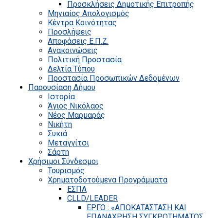
Προσκλήσεις Δημοτικής Επιτροπής
Μηνιαίος Απολογισμός
Κέντρα Κοινότητας
Προσλήψεις
Αποφάσεις Ε.Π.Ζ.
Ανακοινώσεις
Πολιτική Προστασία
Δελτία Τύπου
Προστασία Προσωπικών Δεδομένων
Παρουσίαση Δήμου
Ιστορία
Άγιος Νικόλαος
Νέος Μαρμαράς
Νικήτη
Συκιά
Μεταγγίτσι
Σάρτη
Χρήσιμοι Σύνδεσμοι
Τουρισμός
Χρηματοδοτούμενα Προγράμματα
ΕΣΠΑ
CLLD/LEADER
ΕΡΓΟ : «ΑΠΟΚΑΤΑΣΤΑΣΗ ΚΑΙ
ΕΠΑΝΑΧΡΗΣΗ ΣΥΓΚΡΟΤΗΜΑΤΟΣ