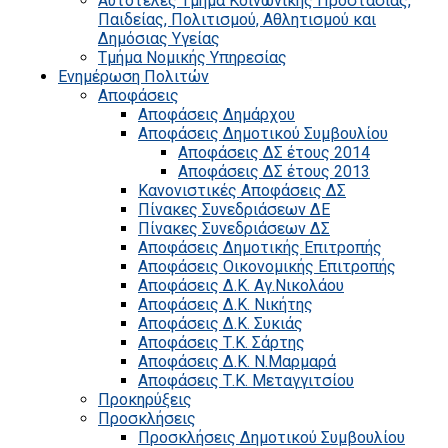
Αυτοτελές Τμήμα Κοινωνικής Προστασίας,
Παιδείας, Πολιτισμού, Αθλητισμού και
Δημόσιας Υγείας
Τμήμα Νομικής Υπηρεσίας
Ενημέρωση Πολιτών
Αποφάσεις
Αποφάσεις Δημάρχου
Αποφάσεις Δημοτικού Συμβουλίου
Αποφάσεις ΔΣ έτους 2014
Αποφάσεις ΔΣ έτους 2013
Κανονιστικές Αποφάσεις ΔΣ
Πίνακες Συνεδριάσεων ΔΕ
Πίνακες Συνεδριάσεων ΔΣ
Αποφάσεις Δημοτικής Επιτροπής
Αποφάσεις Οικονομικής Επιτροπής
Αποφάσεις Δ.Κ. Αγ.Νικολάου
Αποφάσεις Δ.Κ. Νικήτης
Αποφάσεις Δ.Κ. Συκιάς
Αποφάσεις Τ.Κ. Σάρτης
Αποφάσεις Δ.Κ. Ν.Μαρμαρά
Αποφάσεις Τ.Κ. Μεταγγιτσίου
Προκηρύξεις
Προσκλήσεις
Προσκλήσεις Δημοτικού Συμβουλίου