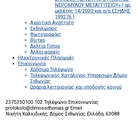
ΝΕΡΟΜΥΛΟΥ ΜΕΤΑΓΓΙΤΣΙΟΥ» ( αρ.
μελέτης 14/2020 και α/α ΕΣΗΔΗΣ:
199276 )
Αγροτική Ανάπτυξη
Εκδηλώσεις
Φωτογραφίες
Βίντεο
Δελτία Τύπου
Άλλοι φορείς
Ηλεκτρονικές Πληρωμές
Επικοινωνία
Χρήσιμα Τηλέφωνα
Τηλεφωνικός Κατάλογος Υπηρεσιών Δήμου
Σιθωνίας
Ωράρια λειτουργίας και υποδοχής κοινού
2375350100 102
Τηλέφωνο Επικοινωνίας
protokolo@dimossithonias.gr
Email
Νικήτη Χαλκιδικής, Δήμος Σιθωνίας
Ελλάδα, 63088