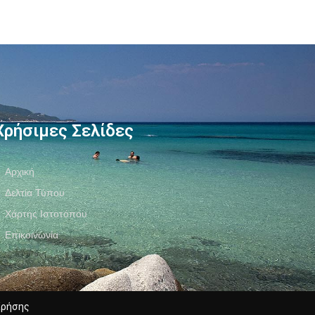
Χρήσιμες Σελίδες
Αρχική
Δελτία Τύπου
Χάρτης Ιστοτόπου
Επικοινωνία
Χρήσης