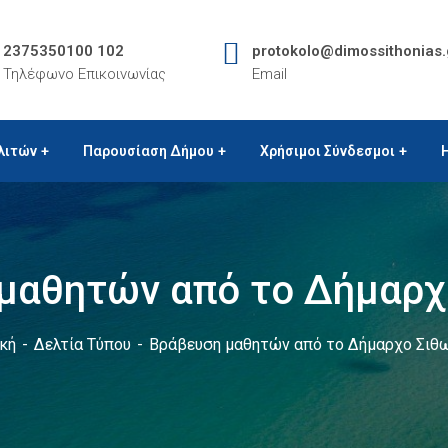
2375350100 102
protokolo@dimossithonias.
Τηλέφωνο Επικοινωνίας
Email
λιτών
Παρουσίαση Δήμου
Χρήσιμοι Σύνδεσμοι
μαθητών από το Δήμαρχ
κή
Δελτία Τύπου
Βράβευση μαθητών από το Δήμαρχο Σιθ