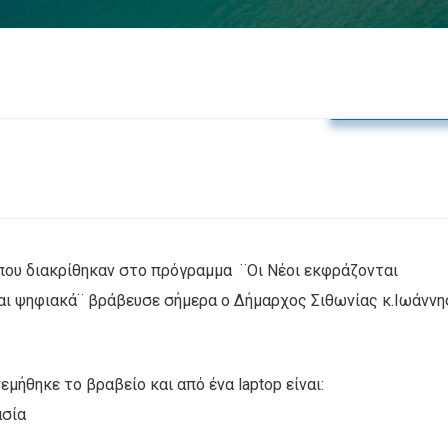
Δελτία Τύπο
που διακρίθηκαν στο πρόγραμμα ¨Οι Νέοι εκφράζονται
ται ψηφιακά¨ βράβευσε σήμερα ο Δήμαρχος Σιθωνίας κ.Ιωάννη
μήθηκε το βραβείο και από ένα laptop είναι:
ασία