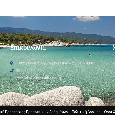
Επικοινωνία
Νικήτη Χαλκιδικής, Δήμος Σιθωνίας, ΤΚ: 63088
2375350100 102
protokolo@dimossithonias.gr
ική Προστασίας Προσωπικών Δεδομένων
–
Πολιτική Cookies
–
Όροι 