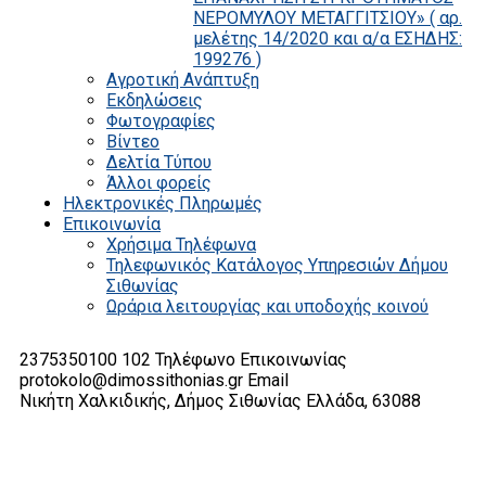
ΝΕΡΟΜΥΛΟΥ ΜΕΤΑΓΓΙΤΣΙΟΥ» ( αρ.
μελέτης 14/2020 και α/α ΕΣΗΔΗΣ:
199276 )
Αγροτική Ανάπτυξη
Εκδηλώσεις
Φωτογραφίες
Βίντεο
Δελτία Τύπου
Άλλοι φορείς
Ηλεκτρονικές Πληρωμές
Επικοινωνία
Χρήσιμα Τηλέφωνα
Τηλεφωνικός Κατάλογος Υπηρεσιών Δήμου
Σιθωνίας
Ωράρια λειτουργίας και υποδοχής κοινού
2375350100 102
Τηλέφωνο Επικοινωνίας
protokolo@dimossithonias.gr
Email
Νικήτη Χαλκιδικής, Δήμος Σιθωνίας
Ελλάδα, 63088