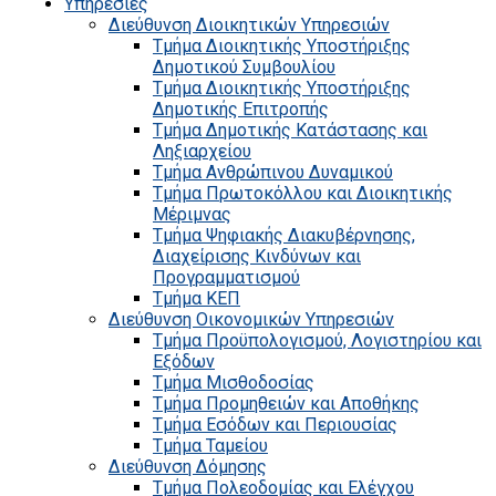
Υπηρεσίες
Διεύθυνση Διοικητικών Υπηρεσιών
Τμήμα Διοικητικής Υποστήριξης
Δημοτικού Συμβουλίου
Τμήμα Διοικητικής Υποστήριξης
Δημοτικής Επιτροπής
Τμήμα Δημοτικής Κατάστασης και
Ληξιαρχείου
Τμήμα Ανθρώπινου Δυναμικού
Τμήμα Πρωτοκόλλου και Διοικητικής
Μέριμνας
Τμήμα Ψηφιακής Διακυβέρνησης,
Διαχείρισης Κινδύνων και
Προγραμματισμού
Τμήμα ΚΕΠ
Διεύθυνση Οικονομικών Υπηρεσιών
Τμήμα Προϋπολογισμού, Λογιστηρίου και
Εξόδων
Τμήμα Μισθοδοσίας
Τμήμα Προμηθειών και Αποθήκης
Τμήμα Εσόδων και Περιουσίας
Τμήμα Ταμείου
Διεύθυνση Δόμησης
Τμήμα Πολεοδομίας και Ελέγχου