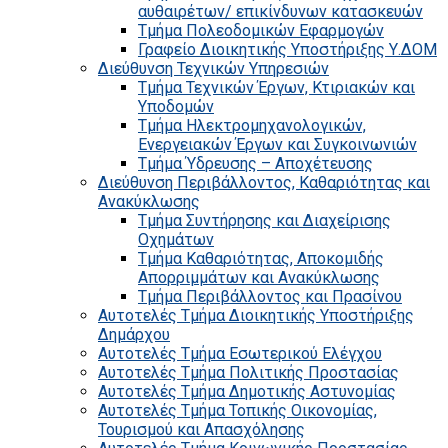
αυθαιρέτων/ επικίνδυνων κατασκευών
Τμήμα Πολεοδομικών Εφαρμογών
Γραφείο Διοικητικής Υποστήριξης Υ.ΔΟΜ
Διεύθυνση Τεχνικών Υπηρεσιών
Τμήμα Τεχνικών Έργων, Κτιριακών και
Υποδομών
Τμήμα Ηλεκτρομηχανολογικών,
Ενεργειακών Έργων και Συγκοινωνιών
Τμήμα Ύδρευσης – Αποχέτευσης
Διεύθυνση Περιβάλλοντος, Καθαριότητας και
Ανακύκλωσης
Τμήμα Συντήρησης και Διαχείρισης
Οχημάτων
Τμήμα Καθαριότητας, Αποκομιδής
Απορριμμάτων και Ανακύκλωσης
Τμήμα Περιβάλλοντος και Πρασίνου
Αυτοτελές Τμήμα Διοικητικής Υποστήριξης
Δημάρχου
Αυτοτελές Τμήμα Εσωτερικού Ελέγχου
Αυτοτελές Τμήμα Πολιτικής Προστασίας
Αυτοτελές Τμήμα Δημοτικής Αστυνομίας
Αυτοτελές Τμήμα Τοπικής Οικονομίας,
Τουρισμού και Απασχόλησης