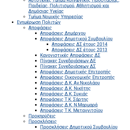
Αυτοτελές Τμήμα Κοινωνικής Προστασίας,
Παιδείας, Πολιτισμού, Αθλητισμού και
Δημόσιας Υγείας
Τμήμα Νομικής Υπηρεσίας
Ενημέρωση Πολιτών
Αποφάσεις
Αποφάσεις Δημάρχου
Αποφάσεις Δημοτικού Συμβουλίου
Αποφάσεις ΔΣ έτους 2014
Αποφάσεις ΔΣ έτους 2013
Κανονιστικές Αποφάσεις ΔΣ
Πίνακες Συνεδριάσεων ΔΕ
Πίνακες Συνεδριάσεων ΔΣ
Αποφάσεις Δημοτικής Επιτροπής
Αποφάσεις Οικονομικής Επιτροπής
Αποφάσεις Δ.Κ. Αγ.Νικολάου
Αποφάσεις Δ.Κ. Νικήτης
Αποφάσεις Δ.Κ. Συκιάς
Αποφάσεις Τ.Κ. Σάρτης
Αποφάσεις Δ.Κ. Ν.Μαρμαρά
Αποφάσεις Τ.Κ. Μεταγγιτσίου
Προκηρύξεις
Προσκλήσεις
Προσκλήσεις Δημοτικού Συμβουλίου