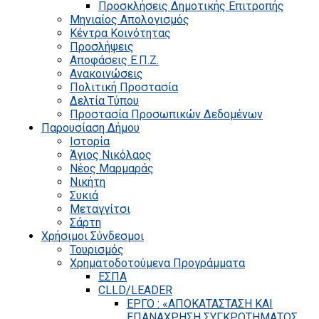
Προσκλήσεις Δημοτικής Επιτροπής
Μηνιαίος Απολογισμός
Κέντρα Κοινότητας
Προσλήψεις
Αποφάσεις Ε.Π.Ζ.
Ανακοινώσεις
Πολιτική Προστασία
Δελτία Τύπου
Προστασία Προσωπικών Δεδομένων
Παρουσίαση Δήμου
Ιστορία
Άγιος Νικόλαος
Νέος Μαρμαράς
Νικήτη
Συκιά
Μεταγγίτσι
Σάρτη
Χρήσιμοι Σύνδεσμοι
Τουρισμός
Χρηματοδοτούμενα Προγράμματα
ΕΣΠΑ
CLLD/LEADER
ΕΡΓΟ : «ΑΠΟΚΑΤΑΣΤΑΣΗ ΚΑΙ
ΕΠΑΝΑΧΡΗΣΗ ΣΥΓΚΡΟΤΗΜΑΤΟΣ