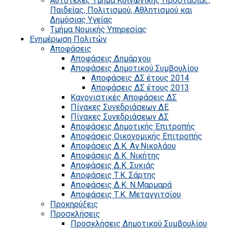
Αυτοτελές Τμήμα Κοινωνικής Προστασίας,
Παιδείας, Πολιτισμού, Αθλητισμού και
Δημόσιας Υγείας
Τμήμα Νομικής Υπηρεσίας
Ενημέρωση Πολιτών
Αποφάσεις
Αποφάσεις Δημάρχου
Αποφάσεις Δημοτικού Συμβουλίου
Αποφάσεις ΔΣ έτους 2014
Αποφάσεις ΔΣ έτους 2013
Κανονιστικές Αποφάσεις ΔΣ
Πίνακες Συνεδριάσεων ΔΕ
Πίνακες Συνεδριάσεων ΔΣ
Αποφάσεις Δημοτικής Επιτροπής
Αποφάσεις Οικονομικής Επιτροπής
Αποφάσεις Δ.Κ. Αγ.Νικολάου
Αποφάσεις Δ.Κ. Νικήτης
Αποφάσεις Δ.Κ. Συκιάς
Αποφάσεις Τ.Κ. Σάρτης
Αποφάσεις Δ.Κ. Ν.Μαρμαρά
Αποφάσεις Τ.Κ. Μεταγγιτσίου
Προκηρύξεις
Προσκλήσεις
Προσκλήσεις Δημοτικού Συμβουλίου