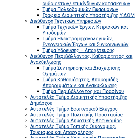
αυθαιρέτων/ επικίνδυνων κατασκευών
Τμήμα Πολεοδομικών Εφαρμογών
Γραφείο Διοικητικής Υποστήριξης Υ.ΔΟΜ
Διεύθυνση Τεχνικών Υπηρεσιών
Τμήμα Τεχνικών Έργων, Κτιριακών και
Υποδομών
Τμήμα Ηλεκτρομηχανολογικών,
Ενεργειακών Έργων και Συγκοινωνιών
Τμήμα Ύδρευσης – Αποχέτευσης
Διεύθυνση Περιβάλλοντος, Καθαριότητας και
Ανακύκλωσης
Τμήμα Συντήρησης και Διαχείρισης
Οχημάτων
Τμήμα Καθαριότητας, Αποκομιδής
Απορριμμάτων και Ανακύκλωσης
Τμήμα Περιβάλλοντος και Πρασίνου
Αυτοτελές Τμήμα Διοικητικής Υποστήριξης
Δημάρχου
Αυτοτελές Τμήμα Εσωτερικού Ελέγχου
Αυτοτελές Τμήμα Πολιτικής Προστασίας
Αυτοτελές Τμήμα Δημοτικής Αστυνομίας
Αυτοτελές Τμήμα Τοπικής Οικονομίας,
Τουρισμού και Απασχόλησης