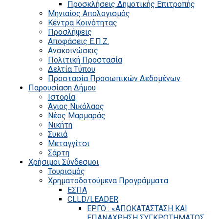
Προσκλήσεις Δημοτικής Επιτροπής
Μηνιαίος Απολογισμός
Κέντρα Κοινότητας
Προσλήψεις
Αποφάσεις Ε.Π.Ζ.
Ανακοινώσεις
Πολιτική Προστασία
Δελτία Τύπου
Προστασία Προσωπικών Δεδομένων
Παρουσίαση Δήμου
Ιστορία
Άγιος Νικόλαος
Νέος Μαρμαράς
Νικήτη
Συκιά
Μεταγγίτσι
Σάρτη
Χρήσιμοι Σύνδεσμοι
Τουρισμός
Χρηματοδοτούμενα Προγράμματα
ΕΣΠΑ
CLLD/LEADER
ΕΡΓΟ : «ΑΠΟΚΑΤΑΣΤΑΣΗ ΚΑΙ
ΕΠΑΝΑΧΡΗΣΗ ΣΥΓΚΡΟΤΗΜΑΤΟΣ