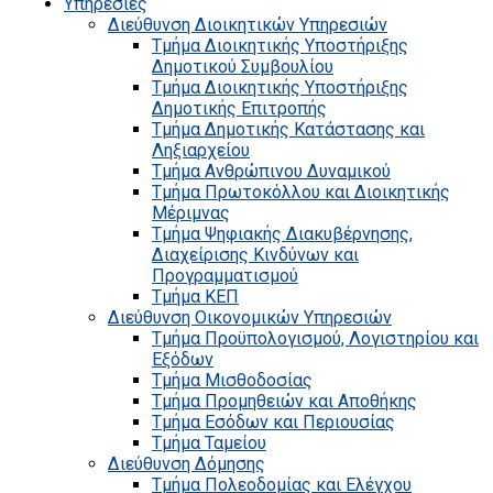
Υπηρεσίες
Διεύθυνση Διοικητικών Υπηρεσιών
Τμήμα Διοικητικής Υποστήριξης
Δημοτικού Συμβουλίου
Τμήμα Διοικητικής Υποστήριξης
Δημοτικής Επιτροπής
Τμήμα Δημοτικής Κατάστασης και
Ληξιαρχείου
Τμήμα Ανθρώπινου Δυναμικού
Τμήμα Πρωτοκόλλου και Διοικητικής
Μέριμνας
Τμήμα Ψηφιακής Διακυβέρνησης,
Διαχείρισης Κινδύνων και
Προγραμματισμού
Τμήμα ΚΕΠ
Διεύθυνση Οικονομικών Υπηρεσιών
Τμήμα Προϋπολογισμού, Λογιστηρίου και
Εξόδων
Τμήμα Μισθοδοσίας
Τμήμα Προμηθειών και Αποθήκης
Τμήμα Εσόδων και Περιουσίας
Τμήμα Ταμείου
Διεύθυνση Δόμησης
Τμήμα Πολεοδομίας και Ελέγχου