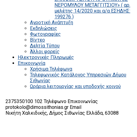
ΝΕΡΟΜΥΛΟΥ ΜΕΤΑΓΓΙΤΣΙΟΥ» ( αρ.
μελέτης 14/2020 και α/α ΕΣΗΔΗΣ:
199276 )
Αγροτική Ανάπτυξη
Εκδηλώσεις
Φωτογραφίες
Βίντεο
Δελτία Τύπου
Άλλοι φορείς
Ηλεκτρονικές Πληρωμές
Επικοινωνία
Χρήσιμα Τηλέφωνα
Τηλεφωνικός Κατάλογος Υπηρεσιών Δήμου
Σιθωνίας
Ωράρια λειτουργίας και υποδοχής κοινού
2375350100 102
Τηλέφωνο Επικοινωνίας
protokolo@dimossithonias.gr
Email
Νικήτη Χαλκιδικής, Δήμος Σιθωνίας
Ελλάδα, 63088