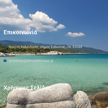
Επικοινωνία
Νικήτη Χαλκιδικής, Δήμος Σιθωνίας, ΤΚ: 63088
2375350100 102
protokolo@dimossithonias.gr
Χρήσιμες Σελίδες
Αρχική