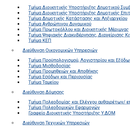
Τμήμα Διοικητικής Υποστήριξης Δημοτικού Συμ
Τμήμα Διοικητικής Υποστήριξης Δημοτικής Επι
Τμήμα Δημοτικής Κατάστασης και Ληξιαρχείου
Τμήμα Ανθρώπινου Δυναμικού
Τμήμα Πρωτοκόλλου και Διοικητικής Μέριμνας
Τμήμα Ψηφιακής Διακυβέρνησης, Διαχείρισης Κ
Τμήμα ΚΕΠ
Διεύθυνση Οικονομικών Υπηρεσιών
Τμήμα Προϋπολογισμού, Λογιστηρίου και Εξόδω
Τμήμα Μισθοδοσίας
Τμήμα Προμηθειών και Αποθήκης
Τμήμα Εσόδων και Περιουσίας
Τμήμα Ταμείου
Διεύθυνση Δόμησης
Τμήμα Πολεοδομίας και Ελέγχου αυθαιρέτων/ 
Τμήμα Πολεοδομικών Εφαρμογών
Γραφείο Διοικητικής Υποστήριξης Υ.ΔΟΜ
Διεύθυνση Τεχνικών Υπηρεσιών