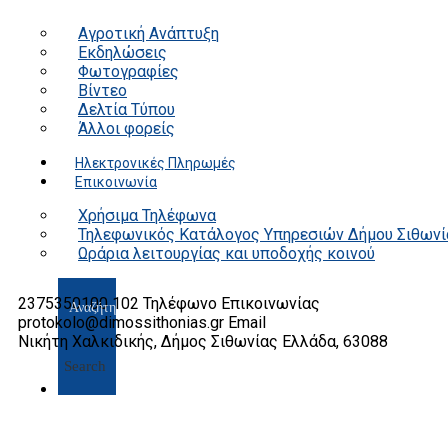
Αγροτική Ανάπτυξη
Εκδηλώσεις
Φωτογραφίες
Βίντεο
Δελτία Τύπου
Άλλοι φορείς
Ηλεκτρονικές Πληρωμές
Επικοινωνία
Χρήσιμα Τηλέφωνα
Τηλεφωνικός Κατάλογος Υπηρεσιών Δήμου Σιθωνί
Ωράρια λειτουργίας και υποδοχής κοινού
2375350100 102
Τηλέφωνο Επικοινωνίας
protokolo@dimossithonias.gr
Email
Νικήτη Χαλκιδικής, Δήμος Σιθωνίας
Ελλάδα, 63088
Search