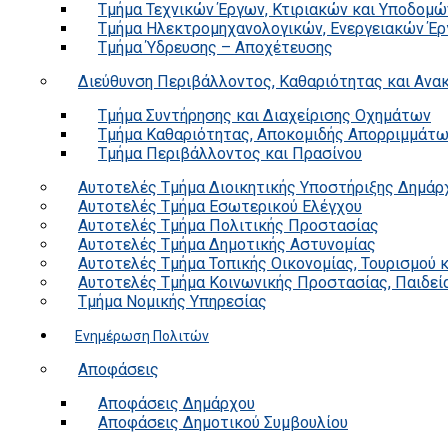
Τμήμα Τεχνικών Έργων, Κτιριακών και Υποδομώ
Τμήμα Ηλεκτρομηχανολογικών, Ενεργειακών Έρ
Τμήμα Ύδρευσης – Αποχέτευσης
Διεύθυνση Περιβάλλοντος, Καθαριότητας και Αν
Τμήμα Συντήρησης και Διαχείρισης Οχημάτων
Τμήμα Καθαριότητας, Αποκομιδής Απορριμμάτ
Τμήμα Περιβάλλοντος και Πρασίνου
Αυτοτελές Τμήμα Διοικητικής Υποστήριξης Δημάρ
Αυτοτελές Τμήμα Εσωτερικού Ελέγχου
Αυτοτελές Τμήμα Πολιτικής Προστασίας
Αυτοτελές Τμήμα Δημοτικής Αστυνομίας
Αυτοτελές Τμήμα Τοπικής Οικονομίας, Τουρισμού 
Αυτοτελές Τμήμα Κοινωνικής Προστασίας, Παιδεία
Τμήμα Νομικής Υπηρεσίας
Ενημέρωση Πολιτών
Αποφάσεις
Αποφάσεις Δημάρχου
Αποφάσεις Δημοτικού Συμβουλίου