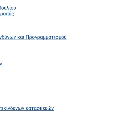
βουλίου
τροπής
ινδύνων και Προγραμματισμού
ν
επικίνδυνων κατασκευών