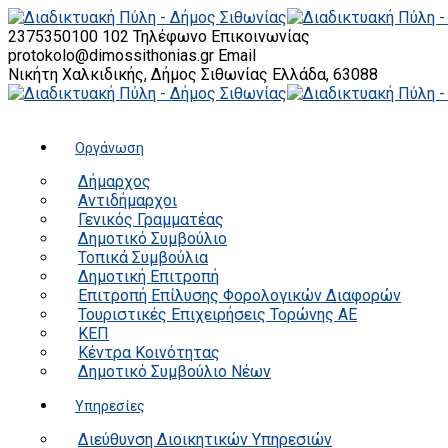
2375350100 102
Τηλέφωνο Επικοινωνίας
protokolo@dimossithonias.gr
Email
Νικήτη Χαλκιδικής, Δήμος Σιθωνίας
Ελλάδα, 63088
Οργάνωση
Δήμαρχος
Αντιδήμαρχοι
Γενικός Γραμματέας
Δημοτικό Συμβούλιο
Τοπικά Συμβούλια
Δημοτική Επιτροπή
Επιτροπή Επίλυσης Φορολογικών Διαφορών
Τουριστικές Επιχειρήσεις Τορώνης ΑΕ
ΚΕΠ
Κέντρα Κοινότητας
Δημοτικό Συμβούλιο Νέων
Υπηρεσίες
Διεύθυνση Διοικητικών Υπηρεσιών