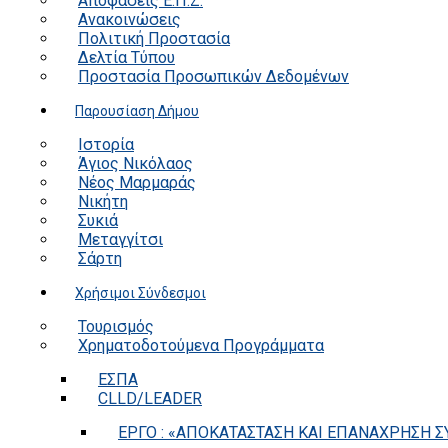
Αποφάσεις Ε.Π.Ζ.
Ανακοινώσεις
Πολιτική Προστασία
Δελτία Τύπου
Προστασία Προσωπικών Δεδομένων
Παρουσίαση Δήμου
Ιστορία
Άγιος Νικόλαος
Νέος Μαρμαράς
Νικήτη
Συκιά
Μεταγγίτσι
Σάρτη
Χρήσιμοι Σύνδεσμοι
Τουρισμός
Χρηματοδοτούμενα Προγράμματα
ΕΣΠΑ
CLLD/LEADER
ΕΡΓΟ : «ΑΠΟΚΑΤΑΣΤΑΣΗ ΚΑΙ ΕΠΑΝΑΧΡΗΣΗ ΣΥ