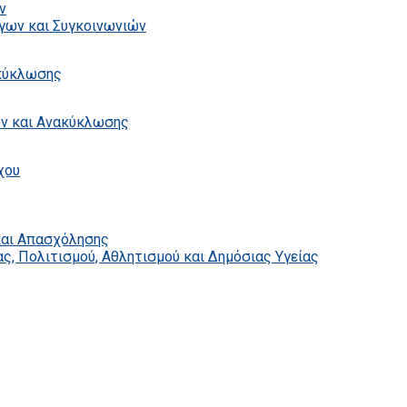
ν
γων και Συγκοινωνιών
ακύκλωσης
ων και Ανακύκλωσης
χου
και Απασχόλησης
ς, Πολιτισμού, Αθλητισμού και Δημόσιας Υγείας