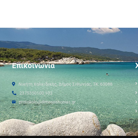
Επικοινωνία
Νικήτη Χαλκιδικής, Δήμος Σιθωνίας, ΤΚ: 63088
2375350100 102
protokolo@dimossithonias.gr