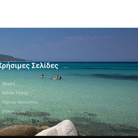
Χρήσιμες Σελίδες
Αρχική
Δελτία Τύπου
Χάρτης Ιστοτόπου
Επικοινωνία