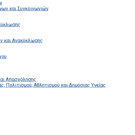
ν
γων και Συγκοινωνιών
ακύκλωσης
ων και Ανακύκλωσης
χου
και Απασχόλησης
ς, Πολιτισμού, Αθλητισμού και Δημόσιας Υγείας