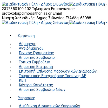
2375350100 102
Τηλέφωνο Επικοινωνίας
protokolo@dimossithonias.gr
Email
Νικήτη Χαλκιδικής, Δήμος Σιθωνίας
Ελλάδα, 63088
Οργάνωση
Δήμαρχος
Αντιδήμαρχοι
Γενικός Γραμματέας
Δημοτικό Συμβούλιο
Τοπικά Συμβούλια
Δημοτική Επιτροπή
Επιτροπή Επίλυσης Φορολογικών Διαφορών
Τουριστικές Επιχειρήσεις Τορώνης ΑΕ
ΚΕΠ
Κέντρα Κοινότητας
Δημοτικό Συμβούλιο Νέων
Υπηρεσίες
Διεύθυνση Διοικητικών Υπηρεσιών