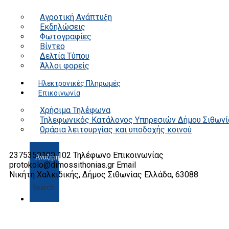
Αγροτική Ανάπτυξη
Εκδηλώσεις
Φωτογραφίες
Βίντεο
Δελτία Τύπου
Άλλοι φορείς
Ηλεκτρονικές Πληρωμές
Επικοινωνία
Χρήσιμα Τηλέφωνα
Τηλεφωνικός Κατάλογος Υπηρεσιών Δήμου Σιθωνί
Ωράρια λειτουργίας και υποδοχής κοινού
2375350100 102
Τηλέφωνο Επικοινωνίας
protokolo@dimossithonias.gr
Email
Νικήτη Χαλκιδικής, Δήμος Σιθωνίας
Ελλάδα, 63088
Search