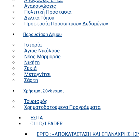
Αποφάσεις Ε.Π.Ζ.
Ανακοινώσεις
Πολιτική Προστασία
Δελτία Τύπου
Προστασία Προσωπικών Δεδομένων
Παρουσίαση Δήμου
Ιστορία
Άγιος Νικόλαος
Νέος Μαρμαράς
Νικήτη
Συκιά
Μεταγγίτσι
Σάρτη
Χρήσιμοι Σύνδεσμοι
Τουρισμός
Χρηματοδοτούμενα Προγράμματα
ΕΣΠΑ
CLLD/LEADER
ΕΡΓΟ : «ΑΠΟΚΑΤΑΣΤΑΣΗ ΚΑΙ ΕΠΑΝΑΧΡΗΣΗ ΣΥ