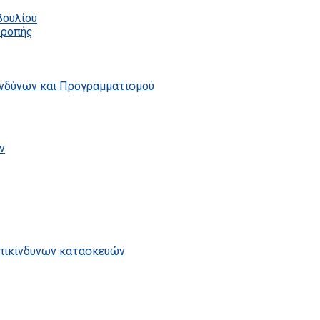
βουλίου
τροπής
ινδύνων και Προγραμματισμού
ν
επικίνδυνων κατασκευών