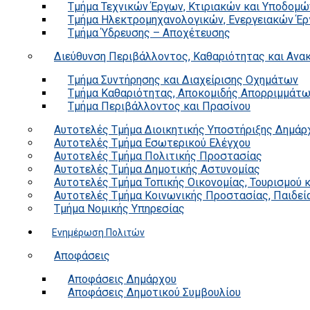
Τμήμα Τεχνικών Έργων, Κτιριακών και Υποδομώ
Τμήμα Ηλεκτρομηχανολογικών, Ενεργειακών Έρ
Τμήμα Ύδρευσης – Αποχέτευσης
Διεύθυνση Περιβάλλοντος, Καθαριότητας και Αν
Τμήμα Συντήρησης και Διαχείρισης Οχημάτων
Τμήμα Καθαριότητας, Αποκομιδής Απορριμμάτ
Τμήμα Περιβάλλοντος και Πρασίνου
Αυτοτελές Τμήμα Διοικητικής Υποστήριξης Δημάρ
Αυτοτελές Τμήμα Εσωτερικού Ελέγχου
Αυτοτελές Τμήμα Πολιτικής Προστασίας
Αυτοτελές Τμήμα Δημοτικής Αστυνομίας
Αυτοτελές Τμήμα Τοπικής Οικονομίας, Τουρισμού 
Αυτοτελές Τμήμα Κοινωνικής Προστασίας, Παιδεία
Τμήμα Νομικής Υπηρεσίας
Ενημέρωση Πολιτών
Αποφάσεις
Αποφάσεις Δημάρχου
Αποφάσεις Δημοτικού Συμβουλίου