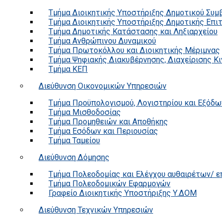
Τμήμα Διοικητικής Υποστήριξης Δημοτικού Συμ
Τμήμα Διοικητικής Υποστήριξης Δημοτικής Επι
Τμήμα Δημοτικής Κατάστασης και Ληξιαρχείου
Τμήμα Ανθρώπινου Δυναμικού
Τμήμα Πρωτοκόλλου και Διοικητικής Μέριμνας
Τμήμα Ψηφιακής Διακυβέρνησης, Διαχείρισης Κ
Τμήμα ΚΕΠ
Διεύθυνση Οικονομικών Υπηρεσιών
Τμήμα Προϋπολογισμού, Λογιστηρίου και Εξόδω
Τμήμα Μισθοδοσίας
Τμήμα Προμηθειών και Αποθήκης
Τμήμα Εσόδων και Περιουσίας
Τμήμα Ταμείου
Διεύθυνση Δόμησης
Τμήμα Πολεοδομίας και Ελέγχου αυθαιρέτων/ 
Τμήμα Πολεοδομικών Εφαρμογών
Γραφείο Διοικητικής Υποστήριξης Υ.ΔΟΜ
Διεύθυνση Τεχνικών Υπηρεσιών