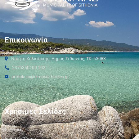
Επικοινωνία
Νικήτη Χαλκιδικής, Δήμος Σιθωνίας, ΤΚ: 63088
2375350100 102
protokolo@dimossithonias.gr
Χρήσιμες Σελίδες
Αρχική
Δελτία Τύπου