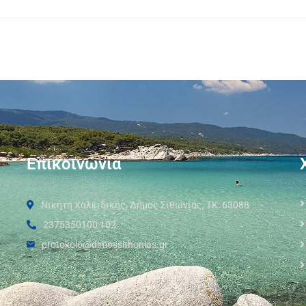
Επικοινωνία
Νικήτη Χαλκιδικής, Δήμος Σιθωνίας, ΤΚ: 63088
2375350100 102
protokolo@dimossithonias.gr