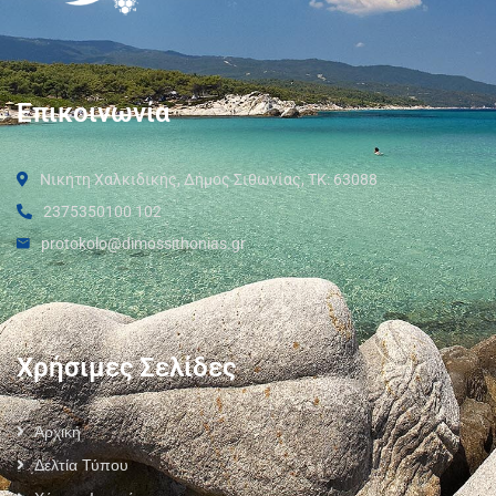
Επικοινωνία
Νικήτη Χαλκιδικής, Δήμος Σιθωνίας, ΤΚ: 63088
2375350100 102
protokolo@dimossithonias.gr
Χρήσιμες Σελίδες
Αρχική
Δελτία Τύπου