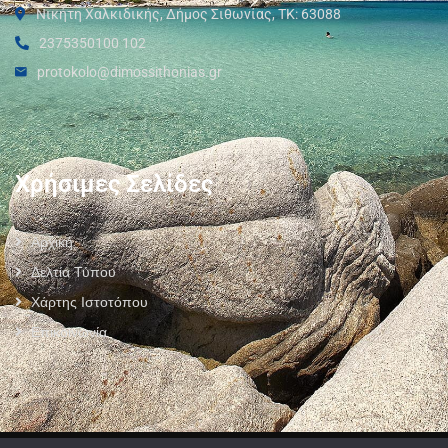
Νικήτη Χαλκιδικής, Δήμος Σιθωνίας, ΤΚ: 63088
2375350100 102
protokolo@dimossithonias.gr
Χρήσιμες Σελίδες
Αρχική
Δελτία Τύπου
Χάρτης Ιστοτόπου
Επικοινωνία