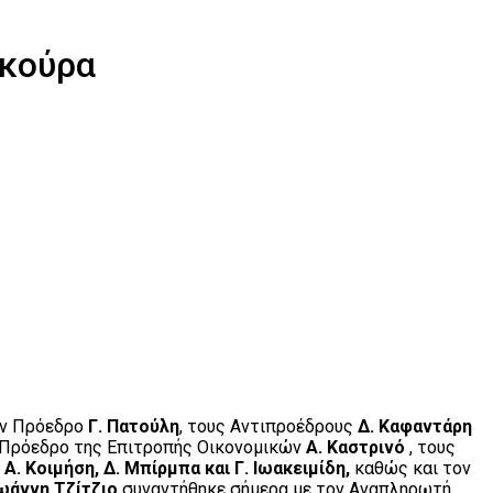
ϊκούρα
ον Πρόεδρο
Γ. Πατούλη
, τους Αντιπροέδρους
Δ. Καφαντάρη
 Πρόεδρο της Επιτροπής Οικονομικών
Α. Καστρινό
, τους
ς
Α. Κοιμήση, Δ. Μπίρμπα και Γ. Ιωακειμίδη,
καθώς και τον
Ιωάννη Τζίτζιο
συναντήθηκε σήμερα με τον Αναπληρωτή