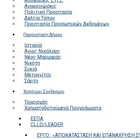
Αποφάσεις Ε.Π.Ζ.
Ανακοινώσεις
Πολιτική Προστασία
Δελτία Τύπου
Προστασία Προσωπικών Δεδομένων
Παρουσίαση Δήμου
Ιστορία
Άγιος Νικόλαος
Νέος Μαρμαράς
Νικήτη
Συκιά
Μεταγγίτσι
Σάρτη
Χρήσιμοι Σύνδεσμοι
Τουρισμός
Χρηματοδοτούμενα Προγράμματα
ΕΣΠΑ
CLLD/LEADER
ΕΡΓΟ : «ΑΠΟΚΑΤΑΣΤΑΣΗ ΚΑΙ ΕΠΑΝΑΧΡΗΣΗ ΣΥ