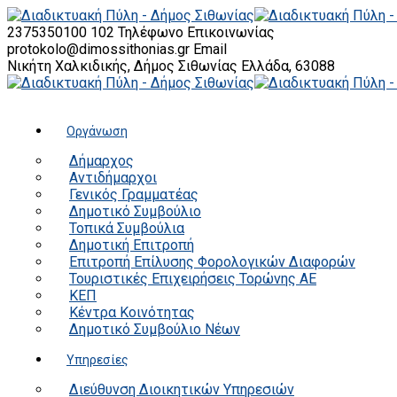
2375350100 102
Τηλέφωνο Επικοινωνίας
protokolo@dimossithonias.gr
Email
Νικήτη Χαλκιδικής, Δήμος Σιθωνίας
Ελλάδα, 63088
Οργάνωση
Δήμαρχος
Αντιδήμαρχοι
Γενικός Γραμματέας
Δημοτικό Συμβούλιο
Τοπικά Συμβούλια
Δημοτική Επιτροπή
Επιτροπή Επίλυσης Φορολογικών Διαφορών
Τουριστικές Επιχειρήσεις Τορώνης ΑΕ
ΚΕΠ
Κέντρα Κοινότητας
Δημοτικό Συμβούλιο Νέων
Υπηρεσίες
Διεύθυνση Διοικητικών Υπηρεσιών