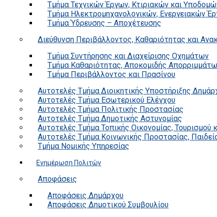
Τμήμα Τεχνικών Έργων, Κτιριακών και Υποδομώ
Τμήμα Ηλεκτρομηχανολογικών, Ενεργειακών Έρ
Τμήμα Ύδρευσης – Αποχέτευσης
Διεύθυνση Περιβάλλοντος, Καθαριότητας και Αν
Τμήμα Συντήρησης και Διαχείρισης Οχημάτων
Τμήμα Καθαριότητας, Αποκομιδής Απορριμμάτ
Τμήμα Περιβάλλοντος και Πρασίνου
Αυτοτελές Τμήμα Διοικητικής Υποστήριξης Δημάρ
Αυτοτελές Τμήμα Εσωτερικού Ελέγχου
Αυτοτελές Τμήμα Πολιτικής Προστασίας
Αυτοτελές Τμήμα Δημοτικής Αστυνομίας
Αυτοτελές Τμήμα Τοπικής Οικονομίας, Τουρισμού 
Αυτοτελές Τμήμα Κοινωνικής Προστασίας, Παιδεία
Τμήμα Νομικής Υπηρεσίας
Ενημέρωση Πολιτών
Αποφάσεις
Αποφάσεις Δημάρχου
Αποφάσεις Δημοτικού Συμβουλίου