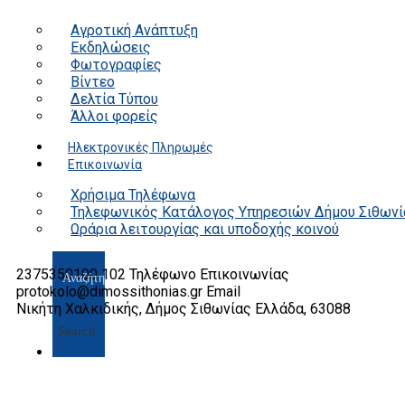
Αγροτική Ανάπτυξη
Εκδηλώσεις
Φωτογραφίες
Βίντεο
Δελτία Τύπου
Άλλοι φορείς
Ηλεκτρονικές Πληρωμές
Επικοινωνία
Χρήσιμα Τηλέφωνα
Τηλεφωνικός Κατάλογος Υπηρεσιών Δήμου Σιθωνί
Ωράρια λειτουργίας και υποδοχής κοινού
2375350100 102
Τηλέφωνο Επικοινωνίας
protokolo@dimossithonias.gr
Email
Νικήτη Χαλκιδικής, Δήμος Σιθωνίας
Ελλάδα, 63088
Search