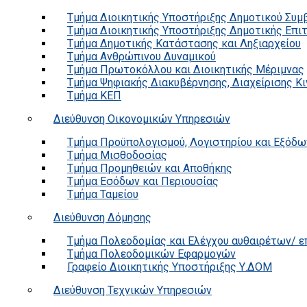
Τμήμα Διοικητικής Υποστήριξης Δημοτικού Συμ
Τμήμα Διοικητικής Υποστήριξης Δημοτικής Επι
Τμήμα Δημοτικής Κατάστασης και Ληξιαρχείου
Τμήμα Ανθρώπινου Δυναμικού
Τμήμα Πρωτοκόλλου και Διοικητικής Μέριμνας
Τμήμα Ψηφιακής Διακυβέρνησης, Διαχείρισης Κ
Τμήμα ΚΕΠ
Διεύθυνση Οικονομικών Υπηρεσιών
Τμήμα Προϋπολογισμού, Λογιστηρίου και Εξόδω
Τμήμα Μισθοδοσίας
Τμήμα Προμηθειών και Αποθήκης
Τμήμα Εσόδων και Περιουσίας
Τμήμα Ταμείου
Διεύθυνση Δόμησης
Τμήμα Πολεοδομίας και Ελέγχου αυθαιρέτων/ 
Τμήμα Πολεοδομικών Εφαρμογών
Γραφείο Διοικητικής Υποστήριξης Υ.ΔΟΜ
Διεύθυνση Τεχνικών Υπηρεσιών