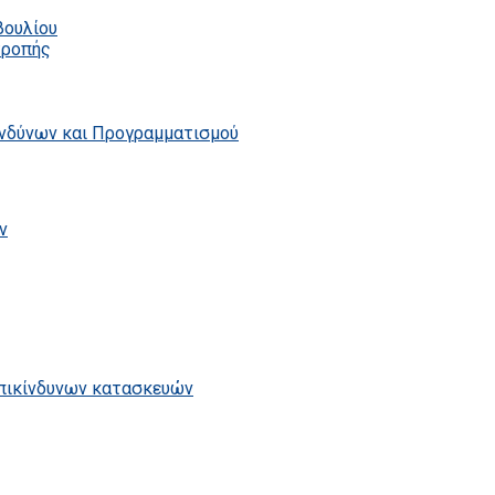
βουλίου
τροπής
ινδύνων και Προγραμματισμού
ν
επικίνδυνων κατασκευών