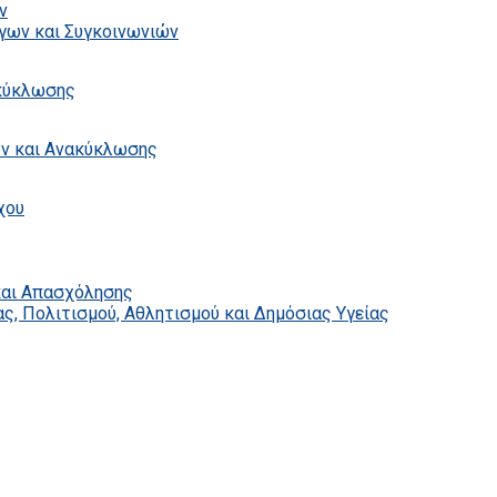
ν
γων και Συγκοινωνιών
ακύκλωσης
ων και Ανακύκλωσης
χου
και Απασχόλησης
ς, Πολιτισμού, Αθλητισμού και Δημόσιας Υγείας