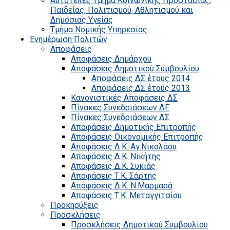
Αυτοτελές Τμήμα Κοινωνικής Προστασίας,
Παιδείας, Πολιτισμού, Αθλητισμού και
Δημόσιας Υγείας
Τμήμα Νομικής Υπηρεσίας
Ενημέρωση Πολιτών
Αποφάσεις
Αποφάσεις Δημάρχου
Αποφάσεις Δημοτικού Συμβουλίου
Αποφάσεις ΔΣ έτους 2014
Αποφάσεις ΔΣ έτους 2013
Κανονιστικές Αποφάσεις ΔΣ
Πίνακες Συνεδριάσεων ΔΕ
Πίνακες Συνεδριάσεων ΔΣ
Αποφάσεις Δημοτικής Επιτροπής
Αποφάσεις Οικονομικής Επιτροπής
Αποφάσεις Δ.Κ. Αγ.Νικολάου
Αποφάσεις Δ.Κ. Νικήτης
Αποφάσεις Δ.Κ. Συκιάς
Αποφάσεις Τ.Κ. Σάρτης
Αποφάσεις Δ.Κ. Ν.Μαρμαρά
Αποφάσεις Τ.Κ. Μεταγγιτσίου
Προκηρύξεις
Προσκλήσεις
Προσκλήσεις Δημοτικού Συμβουλίου