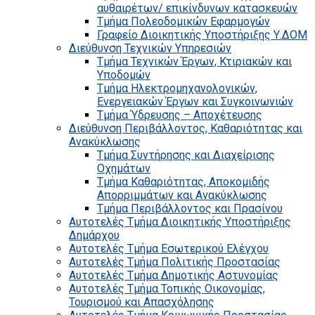
αυθαιρέτων/ επικίνδυνων κατασκευών
Τμήμα Πολεοδομικών Εφαρμογών
Γραφείο Διοικητικής Υποστήριξης Υ.ΔΟΜ
Διεύθυνση Τεχνικών Υπηρεσιών
Τμήμα Τεχνικών Έργων, Κτιριακών και
Υποδομών
Τμήμα Ηλεκτρομηχανολογικών,
Ενεργειακών Έργων και Συγκοινωνιών
Τμήμα Ύδρευσης – Αποχέτευσης
Διεύθυνση Περιβάλλοντος, Καθαριότητας και
Ανακύκλωσης
Τμήμα Συντήρησης και Διαχείρισης
Οχημάτων
Τμήμα Καθαριότητας, Αποκομιδής
Απορριμμάτων και Ανακύκλωσης
Τμήμα Περιβάλλοντος και Πρασίνου
Αυτοτελές Τμήμα Διοικητικής Υποστήριξης
Δημάρχου
Αυτοτελές Τμήμα Εσωτερικού Ελέγχου
Αυτοτελές Τμήμα Πολιτικής Προστασίας
Αυτοτελές Τμήμα Δημοτικής Αστυνομίας
Αυτοτελές Τμήμα Τοπικής Οικονομίας,
Τουρισμού και Απασχόλησης