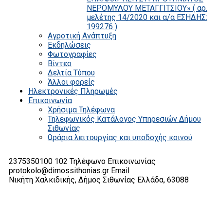
ΝΕΡΟΜΥΛΟΥ ΜΕΤΑΓΓΙΤΣΙΟΥ» ( αρ.
μελέτης 14/2020 και α/α ΕΣΗΔΗΣ:
199276 )
Αγροτική Ανάπτυξη
Εκδηλώσεις
Φωτογραφίες
Βίντεο
Δελτία Τύπου
Άλλοι φορείς
Ηλεκτρονικές Πληρωμές
Επικοινωνία
Χρήσιμα Τηλέφωνα
Τηλεφωνικός Κατάλογος Υπηρεσιών Δήμου
Σιθωνίας
Ωράρια λειτουργίας και υποδοχής κοινού
2375350100 102
Τηλέφωνο Επικοινωνίας
protokolo@dimossithonias.gr
Email
Νικήτη Χαλκιδικής, Δήμος Σιθωνίας
Ελλάδα, 63088