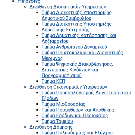
Υπηρεσίες
Διεύθυνση Διοικητικών Υπηρεσιών
Τμήμα Διοικητικής Υποστήριξης
Δημοτικού Συμβουλίου
Τμήμα Διοικητικής Υποστήριξης
Δημοτικής Επιτροπής
Τμήμα Δημοτικής Κατάστασης και
Ληξιαρχείου
Τμήμα Ανθρώπινου Δυναμικού
Τμήμα Πρωτοκόλλου και Διοικητικής
Μέριμνας
Τμήμα Ψηφιακής Διακυβέρνησης,
Διαχείρισης Κινδύνων και
Προγραμματισμού
Τμήμα ΚΕΠ
Διεύθυνση Οικονομικών Υπηρεσιών
Τμήμα Προϋπολογισμού, Λογιστηρίου και
Εξόδων
Τμήμα Μισθοδοσίας
Τμήμα Προμηθειών και Αποθήκης
Τμήμα Εσόδων και Περιουσίας
Τμήμα Ταμείου
Διεύθυνση Δόμησης
Τμήμα Πολεοδομίας και Ελέγχου