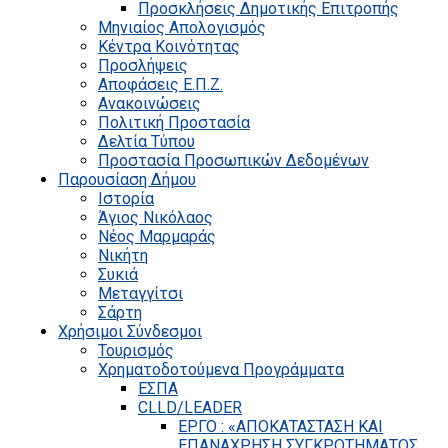
Προσκλήσεις Δημοτικής Επιτροπής
Μηνιαίος Απολογισμός
Κέντρα Κοινότητας
Προσλήψεις
Αποφάσεις Ε.Π.Ζ.
Ανακοινώσεις
Πολιτική Προστασία
Δελτία Τύπου
Προστασία Προσωπικών Δεδομένων
Παρουσίαση Δήμου
Ιστορία
Άγιος Νικόλαος
Νέος Μαρμαράς
Νικήτη
Συκιά
Μεταγγίτσι
Σάρτη
Χρήσιμοι Σύνδεσμοι
Τουρισμός
Χρηματοδοτούμενα Προγράμματα
ΕΣΠΑ
CLLD/LEADER
ΕΡΓΟ : «ΑΠΟΚΑΤΑΣΤΑΣΗ ΚΑΙ
ΕΠΑΝΑΧΡΗΣΗ ΣΥΓΚΡΟΤΗΜΑΤΟΣ