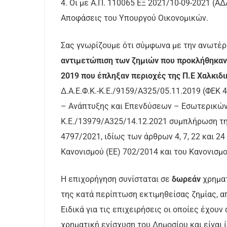
4. Oι με Α.Π. 110065 ΕΞ 2021/10-09-2021 (Α
Αποφάσεις του Υπουργού Οικονομικών.
Σας γνωρίζουμε ότι σύμφωνα με την ανωτέ
αντιμετώπιση των ζημιών που προκλήθηκαν 
2019 που έπληξαν περιοχές της Π.Ε Χαλκιδ
Δ.Α.Ε.Φ.Κ.-Κ.Ε./9159/Α325/05.11.2019 (ΦΕΚ
– Ανάπτυξης και Επενδύσεων – Εσωτερικών 
Κ.Ε./13979/Α325/14.12.2021 συμπλήρωση της
4797/2021, ιδίως των άρθρων 4, 7, 22 και 24
Κανονισμού (ΕΕ) 702/2014 και του Κανονισμο
Η επιχορήγηση συνίσταται σε
δωρεάν
χρηματ
της κατά περίπτωση εκτιμηθείσας ζημίας, α
Ειδικά για τις επιχειρήσεις οι οποίες έχου
χρηματική ενίσχυση του Δημοσίου και είναι 