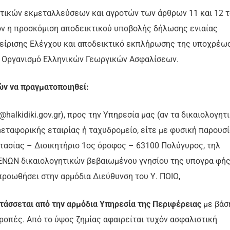
οτικών εκμεταλλεύσεων και αγροτών των άρθρων 11 και 12 
λέον η προσκόμιση αποδεικτικού υποβολής δήλωσης ενιαίας
είρισης Ελέγχου και αποδεικτικό εκπλήρωσης της υποχρέω
ν Οργανισμό Ελληνικών Γεωργικών Ασφαλίσεων.
ών να πραγματοποιηθεί:
alkidiki.gov.gr), προς την Υπηρεσία μας (αν τα δικαιολογητ
ταφορικής εταιρίας ή ταχυδρομείο, είτε με φυσική παρουσί
τασίας – Διοικητήριο 1ος όροφος – 63100 Πολύγυρος, τηλ
ΕΝΩΝ δικαιολογητικών βεβαιωμένου γνησίου της υπογρα φή
προωθήσει στην αρμόδια Διεύθυνση του Υ. ΠΟΙΟ,
τάσσεται από την αρμόδια Υπηρεσία της Περιφέρειας
με βάσ
τροπές. Από το ύψος ζημίας αφαιρείται τυχόν ασφαλιστική