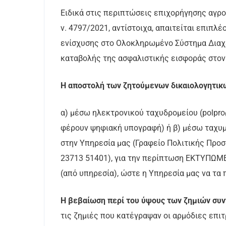
Ειδικά στις περιπτώσεις επιχορήγησης αγρ
ν. 4797/2021, αντίστοιχα, απαιτείται επιπ
ενίσχυσης στο Ολοκληρωμένο Σύστημα Διαχ
καταβολής της ασφαλιστικής εισφοράς στο
Η αποστολή των ζητούμενων δικαιολογητικ
α) μέσω ηλεκτρονικού ταχυδρομείου (polpro@h
φέρουν ψηφιακή υπογραφή) ή β) μέσω ταχυμε
στην Υπηρεσία μας (Γραφείο Πολιτικής Προσ
23713 51401), για την περίπτωση ΕΚΤΥΠΩΜ
(από υπηρεσία), ώστε η Υπηρεσία μας να τα 
Η βεβαίωση περί του ύψους των ζημιών συν
τις ζημιές που κατέγραψαν οι αρμόδιες επι