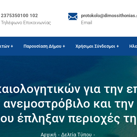
2375350100 102
protokolo@dimossithonias.
Τηλέφωνο Επικοινωνίας
Email
ιτών
Παρουσίαση Δήμου
Χρήσιμοι Σύνδεσμοι
Ηλε
αιολογητικών για την 
 ανεμοστρόβιλο και την
που έπληξαν περιοχές τ
Αρχική
Δελτία Τύπου