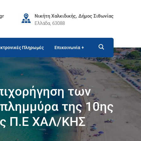
gr
Νικήτη Χαλκιδικής, Δήμος Σιθωνίας
Ελλάδα, 63088
κτρονικές Πληρωμές
Επικοινωνία
επιχορήγηση των
 πλημμύρα της 10ης
ης Π.Ε ΧΑΛ/ΚΗΣ