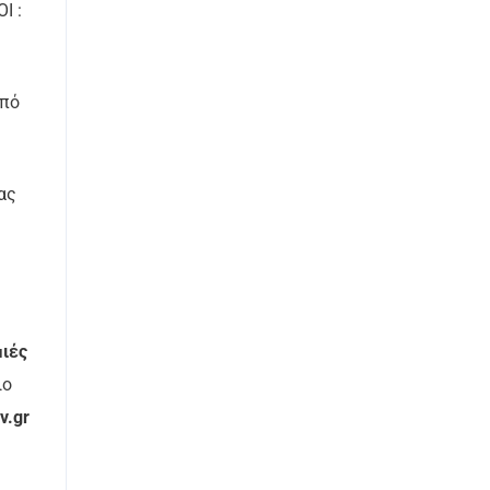
Ι :
από
ας
μιές
ιο
v.gr