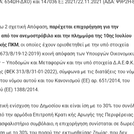
ΔΑ: 654ΩΗ-ΔΧΟ) και 147036 ΕΞ 2021/22.11.2021 (ΑΔΑ: Ψ9P2H-
ρω 2 σχετική Απόφαση,
παρέχεται επιχορήγηση για την
από τον ανεμοστρόβιλο και την πλημμύρα της 10ης Ιουλίου
ικής ΠΚΜ
, οι οποίες έχουν οριοθετηθεί με την υπό στοιχεία
 4673/Β/19-12-2019) κοινή απόφαση των Υπουργών Οικονομικ
– Υποδομών και Μεταφορών και την υπό στοιχεία Δ.Α.Ε.Φ.Κ.
 (ΦΕΚ 313/Β/31-01-2022), σύμφωνα με τις διατάξεις του νό
 του νόμου αυτού και του Κανονισμού (ΕΕ) αρ. 651/2014, του
ύ (ΕΕ) 1388/2014.
ική ενίσχυση του Δημοσίου και είναι ίση με το 30% του συνό
πό την αρμόδια Επιτροπή Κρατι κής Αρωγής της Περιφέρειας
ν ασφαλιστήριο συμβόλαιο, η επιχορήγηση συνίσταται σε δωρε
ίση με το 30% του ποσού της εκτιμηθείσας ζημίας, που δεν