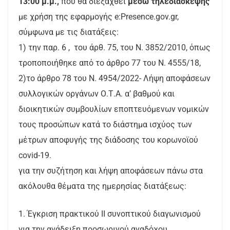
13:00 μ.μ.,
που θα διεξαχθεί
μέσω τηλεδιάσκεψης
με χρήση της εφαρμογής e:Presence.gov.gr,
σύμφωνα με τις διατάξεις:
1) την παρ. 6 , ​​ του άρθ. 75, του Ν. 3852/2010, όπως
τροποποιήθηκε από το άρθρο 77 του N. 4555/18,
2)το άρθρο 78 του Ν. 4954/2022- Λήψη αποφάσεων
συλλογικών οργάνων Ο.Τ.Α. α’ βαθμού και
διοικητικών συμβουλίων εποπτευόμενων νομικών
τους προσώπων κατά το διάστημα ισχύος των
μέτρων αποφυγής της διάδοσης του κορωνοϊού
covid-19.
για την συζήτηση και λήψη αποφάσεων πάνω στα
ακόλουθα θέματα της ημερησίας διατάξεως:
1. Έγκριση πρακτικού ΙΙ συνοπτικού διαγωνισμού
για την ανάδειξη προσωρινού αναδόχου,