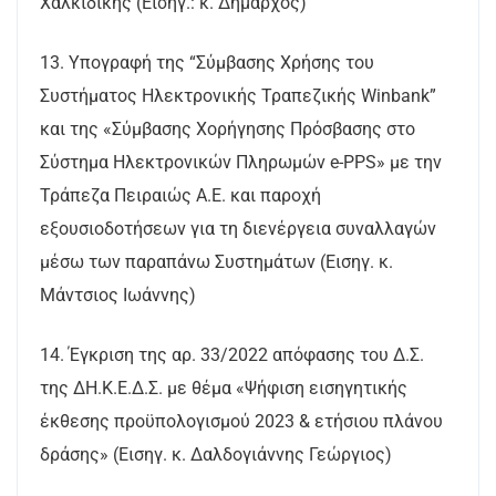
Χαλκιδικής (Εισηγ.: κ. Δήμαρχος)
13. Υπογραφή της “Σύμβασης Χρήσης του
Συστήματος Ηλεκτρονικής Τραπεζικής Winbank”
και της «Σύμβασης Χορήγησης Πρόσβασης στο
Σύστημα Ηλεκτρονικών Πληρωμών e-PPS» με την
Τράπεζα Πειραιώς Α.Ε. και παροχή
εξουσιοδοτήσεων για τη διενέργεια συναλλαγών
μέσω των παραπάνω Συστημάτων (Εισηγ. κ.
Μάντσιος Ιωάννης)
14. Έγκριση της αρ. 33/2022 απόφασης του Δ.Σ.
της ΔΗ.Κ.Ε.Δ.Σ. με θέμα «Ψήφιση εισηγητικής
έκθεσης προϋπολογισμού 2023 & ετήσιου πλάνου
δράσης» (Εισηγ. κ. Δαλδογιάννης Γεώργιος)