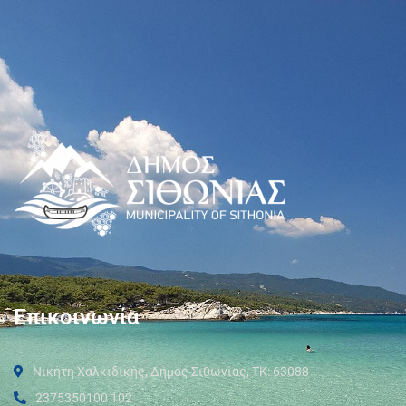
Επικοινωνία
Νικήτη Χαλκιδικής, Δήμος Σιθωνίας, ΤΚ: 63088
2375350100 102