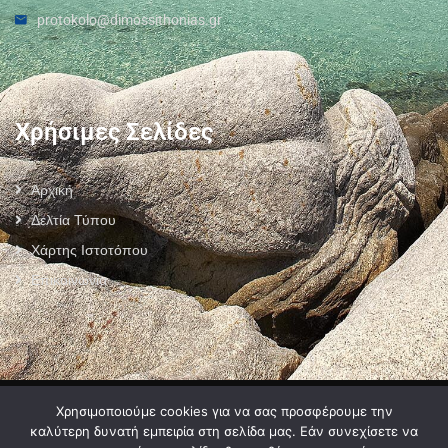
protokolo@dimossithonias.gr
Χρήσιμες Σελίδες
Αρχική
Δελτία Τύπου
Χάρτης Ιστοτόπου
Επικοινωνία
Πολιτική Προστασίας Προσωπικών Δεδομένων
–
Πολιτική Cookies
–
Χρησιμοποιούμε cookies για να σας προσφέρουμε την
Όροι Χρήσης
καλύτερη δυνατή εμπειρία στη σελίδα μας. Εάν συνεχίσετε να