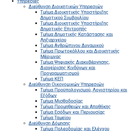
Υπηρεσίες
Διεύθυνση Διοικητικών Υπηρεσιών
Τμήμα Διοικητικής Υποστήριξης
Δημοτικού Συμβουλίου
Τμήμα Διοικητικής Υποστήριξης
Δημοτικής Επιτροπής
Τμήμα Δημοτικής Κατάστασης και
Ληξιαρχείου
Τμήμα Ανθρώπινου Δυναμικού
Τμήμα Πρωτοκόλλου και Διοικητικής
Μέριμνας
Τμήμα Ψηφιακής Διακυβέρνησης,
Διαχείρισης Κινδύνων και
Προγραμματισμού
Τμήμα ΚΕΠ
Διεύθυνση Οικονομικών Υπηρεσιών
Τμήμα Προϋπολογισμού, Λογιστηρίου και
Εξόδων
Τμήμα Μισθοδοσίας
Τμήμα Προμηθειών και Αποθήκης
Τμήμα Εσόδων και Περιουσίας
Τμήμα Ταμείου
Διεύθυνση Δόμησης
Τμήμα Πολεοδομίας και Ελέγχου