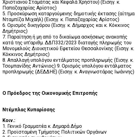
Χριστιανού Σταμάτας και Κεφαλά Χρήστου) (Εισηγ. κ.
Παπαζαχαρίας Αρίστος)
5. Προσκύρωση καταργούμενης δημοτικής έκτασης (αίτημα
Νταμπίζα Μιχαήλ) (Εισηγ. κ. Παπαζαχαρίας Αρίστος)
6. Ορισμός δικηγόρου (Εισηγ. κ. Δήμαρχος και κ. Κόκκινος
Δημήτριος)
7. Παραίτηση ή μη από το δικαίωμα ασκήσεως ανακοπής
κατά της υπ’αριθμ. ΔΔΠ332/2023 διαταγής πληρωμής του
Μονομελούς Διοικητικού Εφετείου Θεσσαλονίκης (Εισηγ. κ.
Κόκκινος Δημήτριος)
8. Απαλλαγή υπολόγου εντάλματος προπληρωμής (Εισηγ. κ.
Τσομπανίδης Αντώνιος) 9. Ορισμός υπολόγου εντάλματος
προπληρωμής (ΔΕΔΔΗΕ) (Εισηγ. κ. Αναγνωστάρας Ιωάννης)
Ο Πρόεδρος της Οικονομικής Επιτροπής
Ντέμπλας Κυπαρίσσης
Κοιν.:
1. Γενικό Γραμματέα κ. Δημαρά Δήμο
2. Προϊσταμένη Τμήματος Πολιτικών Οργάνων