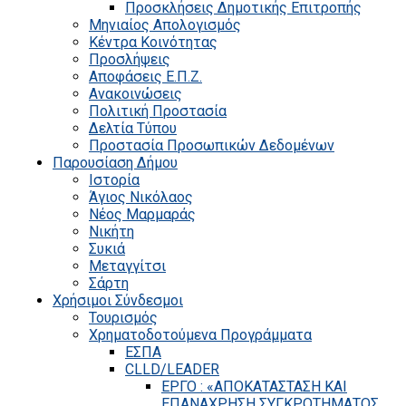
Προσκλήσεις Δημοτικής Επιτροπής
Μηνιαίος Απολογισμός
Κέντρα Κοινότητας
Προσλήψεις
Αποφάσεις Ε.Π.Ζ.
Ανακοινώσεις
Πολιτική Προστασία
Δελτία Τύπου
Προστασία Προσωπικών Δεδομένων
Παρουσίαση Δήμου
Ιστορία
Άγιος Νικόλαος
Νέος Μαρμαράς
Νικήτη
Συκιά
Μεταγγίτσι
Σάρτη
Χρήσιμοι Σύνδεσμοι
Τουρισμός
Χρηματοδοτούμενα Προγράμματα
ΕΣΠΑ
CLLD/LEADER
ΕΡΓΟ : «ΑΠΟΚΑΤΑΣΤΑΣΗ ΚΑΙ
ΕΠΑΝΑΧΡΗΣΗ ΣΥΓΚΡΟΤΗΜΑΤΟΣ