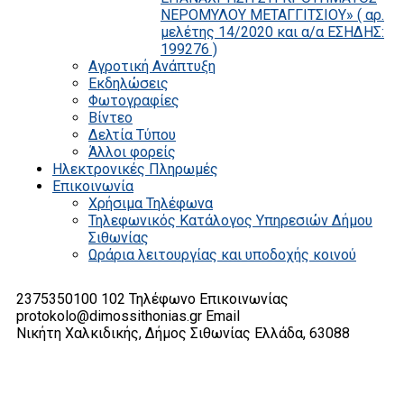
ΝΕΡΟΜΥΛΟΥ ΜΕΤΑΓΓΙΤΣΙΟΥ» ( αρ.
μελέτης 14/2020 και α/α ΕΣΗΔΗΣ:
199276 )
Αγροτική Ανάπτυξη
Εκδηλώσεις
Φωτογραφίες
Βίντεο
Δελτία Τύπου
Άλλοι φορείς
Ηλεκτρονικές Πληρωμές
Επικοινωνία
Χρήσιμα Τηλέφωνα
Τηλεφωνικός Κατάλογος Υπηρεσιών Δήμου
Σιθωνίας
Ωράρια λειτουργίας και υποδοχής κοινού
2375350100 102
Τηλέφωνο Επικοινωνίας
protokolo@dimossithonias.gr
Email
Νικήτη Χαλκιδικής, Δήμος Σιθωνίας
Ελλάδα, 63088