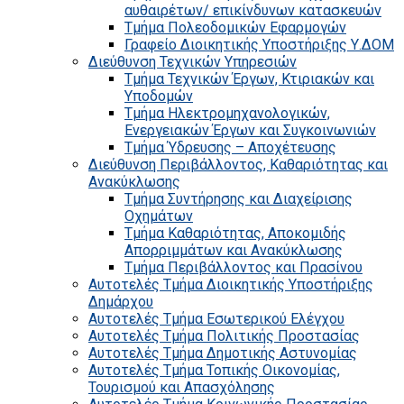
αυθαιρέτων/ επικίνδυνων κατασκευών
Τμήμα Πολεοδομικών Εφαρμογών
Γραφείο Διοικητικής Υποστήριξης Υ.ΔΟΜ
Διεύθυνση Τεχνικών Υπηρεσιών
Τμήμα Τεχνικών Έργων, Κτιριακών και
Υποδομών
Τμήμα Ηλεκτρομηχανολογικών,
Ενεργειακών Έργων και Συγκοινωνιών
Τμήμα Ύδρευσης – Αποχέτευσης
Διεύθυνση Περιβάλλοντος, Καθαριότητας και
Ανακύκλωσης
Τμήμα Συντήρησης και Διαχείρισης
Οχημάτων
Τμήμα Καθαριότητας, Αποκομιδής
Απορριμμάτων και Ανακύκλωσης
Τμήμα Περιβάλλοντος και Πρασίνου
Αυτοτελές Τμήμα Διοικητικής Υποστήριξης
Δημάρχου
Αυτοτελές Τμήμα Εσωτερικού Ελέγχου
Αυτοτελές Τμήμα Πολιτικής Προστασίας
Αυτοτελές Τμήμα Δημοτικής Αστυνομίας
Αυτοτελές Τμήμα Τοπικής Οικονομίας,
Τουρισμού και Απασχόλησης