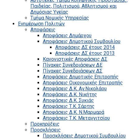
Αυτοτελές Τμήμα Κοινωνικής Προστασίας,
Παιδείας, Πολιτισμού, Αθλητισμού και
Δημόσιας Υγείας
Τμήμα Νομικής Υπηρεσίας
Ενημέρωση Πολιτών
Αποφάσεις
Αποφάσεις Δημάρχου
Αποφάσεις Δημοτικού Συμβουλίου
Αποφάσεις ΔΣ έτους 2014
Αποφάσεις ΔΣ έτους 2013
Κανονιστικές Αποφάσεις ΔΣ
Πίνακες Συνεδριάσεων ΔΕ
Πίνακες Συνεδριάσεων ΔΣ
Αποφάσεις Δημοτικής Επιτροπής
Αποφάσεις Οικονομικής Επιτροπής
Αποφάσεις Δ.Κ. Αγ.Νικολάου
Αποφάσεις Δ.Κ. Νικήτης
Αποφάσεις Δ.Κ. Συκιάς
Αποφάσεις Τ.Κ. Σάρτης
Αποφάσεις Δ.Κ. Ν.Μαρμαρά
Αποφάσεις Τ.Κ. Μεταγγιτσίου
Προκηρύξεις
Προσκλήσεις
Προσκλήσεις Δημοτικού Συμβουλίου