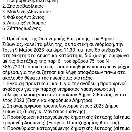
1. ΓιουβαρλάκηΑικατερίνη
2. ΖήσιοςΒασίλειος
3. ΜαλλίνηςΑθανάσιος
4. ΦάλκοςΑντώνιος
5. ΛηστήςΘεόδωρος
6. ΖέπποςΙωάννης
Ο Πρόεδρος της Οικονομικής Επιτροπής, του Δήμου
Σιθωνίας, καλεί τα μέλη της, σε τακτική συνεδρίαση, την
Τρίτη 9 Μαΐου 2023 και ώρα 11:30 π.μ., που θα διεξαχθεί
στη Νικήτη στο Δημοτικό Κατάστημα, διά ζώσης, σύμφωνα
με τις διατάξεις της παρ. 6 , του άρθρου 75, του Ν.
3852/2010, όπως αυτές τροποποιήθηκαν και ισχύουν μέχρι
σήμερα, για την συζήτηση και λήψη αποφάσεων πάνω στα
ακόλουθα θέματα της ημερήσιας διάταξης:
1. Έγκριση πρακτικού Ι και ΙΙ για την ανάδειξη προσωρινού
αναδόχου για την παροχή υπηρεσίας ναυαγοσωστική
κάλυψη πολυσύχναστων παραλιών Δήμου Σιθωνίας, για το
έτος 2023 (Εισηγ. κα Καραδήμου Δήμητρα).
2. 2η αναμόρφωση προϋπολογισμού έτους 2023 Δήμου
Σιθωνίας (Εισηγ. κ. Μάντσιος Ιωάννης)
3. Προσκύρωση καταργούμενης δημοτικής έκτασης (αίτημα
Σμαραγδή Ασημίνας) (Εισηγ. κ. Παπαζαχαρίας Αρίστος)
4. Προσκύρωση καταργούμενης δημοτικής έκτασης (αίτημα