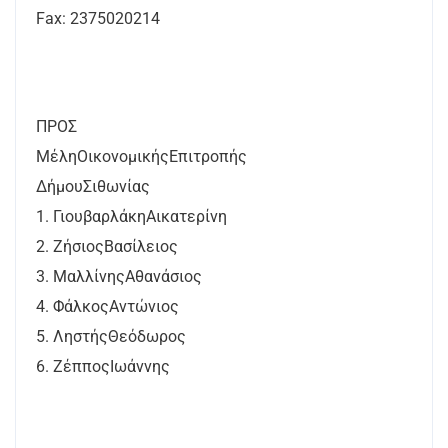
Fax: 2375020214
ΠΡΟΣ
ΜέληΟικονομικήςΕπιτροπής
ΔήμουΣιθωνίας
1. ΓιουβαρλάκηΑικατερίνη
2. ΖήσιοςΒασίλειος
3. ΜαλλίνηςΑθανάσιος
4. ΦάλκοςΑντώνιος
5. ΛηστήςΘεόδωρος
6. ΖέπποςΙωάννης