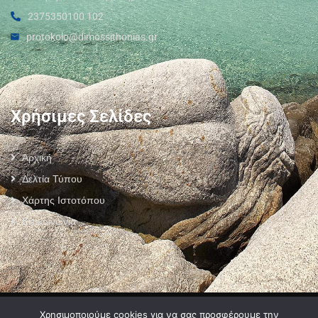
2375350100 102
protokolo@dimossithonias.gr
Χρήσιμες Σελίδες
Αρχική
Δελτία Τύπου
Χάρτης Ιστοτόπου
Επικοινωνία
Πολιτική Προστασίας Προσωπικών Δεδομένων
–
Πολιτική Cookies
–
Χρησιμοποιούμε cookies για να σας προσφέρουμε την