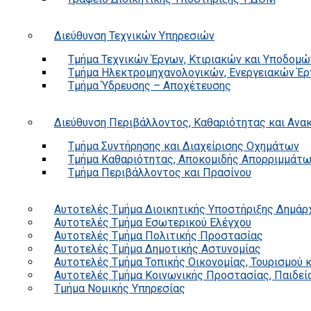
Διεύθυνση Τεχνικών Υπηρεσιών
Τμήμα Τεχνικών Έργων, Κτιριακών και Υποδομώ
Τμήμα Ηλεκτρομηχανολογικών, Ενεργειακών Έρ
Τμήμα Ύδρευσης – Αποχέτευσης
Διεύθυνση Περιβάλλοντος, Καθαριότητας και Αν
Τμήμα Συντήρησης και Διαχείρισης Οχημάτων
Τμήμα Καθαριότητας, Αποκομιδής Απορριμμάτ
Τμήμα Περιβάλλοντος και Πρασίνου
Αυτοτελές Τμήμα Διοικητικής Υποστήριξης Δημάρ
Αυτοτελές Τμήμα Εσωτερικού Ελέγχου
Αυτοτελές Τμήμα Πολιτικής Προστασίας
Αυτοτελές Τμήμα Δημοτικής Αστυνομίας
Αυτοτελές Τμήμα Τοπικής Οικονομίας, Τουρισμού 
Αυτοτελές Τμήμα Κοινωνικής Προστασίας, Παιδεία
Τμήμα Νομικής Υπηρεσίας