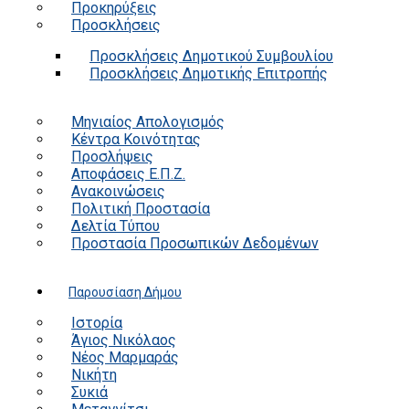
Προκηρύξεις
Προσκλήσεις
Προσκλήσεις Δημοτικού Συμβουλίου
Προσκλήσεις Δημοτικής Επιτροπής
Μηνιαίος Απολογισμός
Κέντρα Κοινότητας
Προσλήψεις
Αποφάσεις Ε.Π.Ζ.
Ανακοινώσεις
Πολιτική Προστασία
Δελτία Τύπου
Προστασία Προσωπικών Δεδομένων
Παρουσίαση Δήμου
Ιστορία
Άγιος Νικόλαος
Νέος Μαρμαράς
Νικήτη
Συκιά