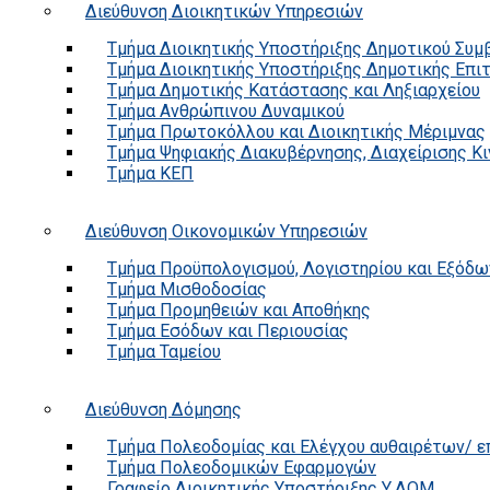
Διεύθυνση Διοικητικών Υπηρεσιών
Τμήμα Διοικητικής Υποστήριξης Δημοτικού Συμ
Τμήμα Διοικητικής Υποστήριξης Δημοτικής Επι
Τμήμα Δημοτικής Κατάστασης και Ληξιαρχείου
Τμήμα Ανθρώπινου Δυναμικού
Τμήμα Πρωτοκόλλου και Διοικητικής Μέριμνας
Τμήμα Ψηφιακής Διακυβέρνησης, Διαχείρισης Κ
Τμήμα ΚΕΠ
Διεύθυνση Οικονομικών Υπηρεσιών
Τμήμα Προϋπολογισμού, Λογιστηρίου και Εξόδω
Τμήμα Μισθοδοσίας
Τμήμα Προμηθειών και Αποθήκης
Τμήμα Εσόδων και Περιουσίας
Τμήμα Ταμείου
Διεύθυνση Δόμησης
Τμήμα Πολεοδομίας και Ελέγχου αυθαιρέτων/ 
Τμήμα Πολεοδομικών Εφαρμογών
Γραφείο Διοικητικής Υποστήριξης Υ.ΔΟΜ