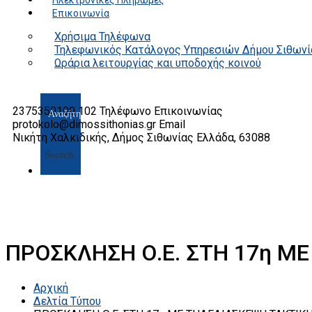
Ηλεκτρονικές Πληρωμές
Επικοινωνία
Χρήσιμα Τηλέφωνα
Τηλεφωνικός Κατάλογος Υπηρεσιών Δήμου Σιθωνί
Ωράρια λειτουργίας και υποδοχής κοινού
2375350100 102
Τηλέφωνο Επικοινωνίας
protokolo@dimossithonias.gr
Email
Νικήτη Χαλκιδικής, Δήμος Σιθωνίας
Ελλάδα, 63088
Search
ΠΡΟΣΚΛΗΣΗ Ο.Ε. ΣΤΗ 17η Μ
Αρχική
Δελτία Τύπου