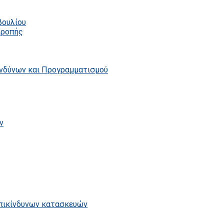
βουλίου
τροπής
ινδύνων και Προγραμματισμού
ν
επικίνδυνων κατασκευών