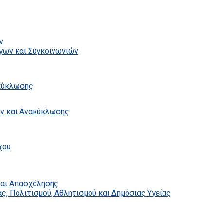
ν
γων και Συγκοινωνιών
ακύκλωσης
ων και Ανακύκλωσης
χου
και Απασχόλησης
ς, Πολιτισμού, Αθλητισμού και Δημόσιας Υγείας