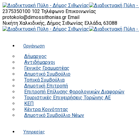
2375350100 102
Τηλέφωνο Επικοινωνίας
protokolo@dimossithonias.gr
Email
Νικήτη Χαλκιδικής, Δήμος Σιθωνίας
Ελλάδα, 63088
Οργάνωση
Δήμαρχος
Αντιδήμαρχοι
Γενικός Γραμματέας
Δημοτικό Συμβούλιο
Τοπικά Συμβούλια
Δημοτική Επιτροπή
Επιτροπή Επίλυσης Φορολογικών Διαφορών
Τουριστικές Επιχειρήσεις Τορώνης ΑΕ
ΚΕΠ
Κέντρα Κοινότητας
Δημοτικό Συμβούλιο Νέων
Υπηρεσίες