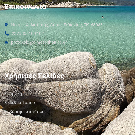
Επικοινωνία
Νικήτη Χαλκιδικής, Δήμος Σιθωνίας, ΤΚ: 63088
2375350100 102
protokolo@dimossithonias.gr
Χρήσιμες Σελίδες
Αρχική
Δελτία Τύπου
Χάρτης Ιστοτόπου
Επικοινωνία