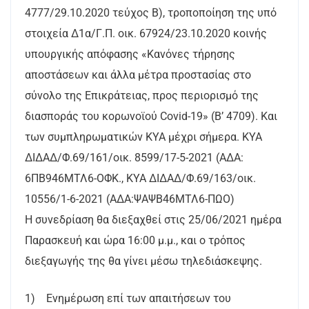
4777/29.10.2020 τεύχος Β), τροποποίηση της υπό
στοιχεία Δ1α/Γ.Π. οικ. 67924/23.10.2020 κοινής
υπουργικής απόφασης «Κανόνες τήρησης
αποστάσεων και άλλα μέτρα προστασίας στο
σύνολο της Επικράτειας, προς περιορισμό της
διασποράς του κορωνοϊού Covid-19» (Β’ 4709). Και
των συμπληρωματικών ΚΥΑ μέχρι σήμερα. ΚΥΑ
ΔΙΔΑΔ/Φ.69/161/οικ. 8599/17-5-2021 (ΑΔΑ:
6ΠΒ946ΜΤΛ6-ΟΦΚ., ΚΥΑ ΔΙΔΑΔ/Φ.69/163/οικ.
10556/1-6-2021 (ΑΔΑ:ΨΑΨΒ46ΜΤΛ6-ΠΩΟ)
Η συνεδρίαση θα διεξαχθεί στις 25/06/2021 ημέρα
Παρασκευή και ώρα 16:00 μ.μ., και ο τρόπος
διεξαγωγής της θα γίνει μέσω τηλεδιάσκεψης.
1) Ενημέρωση επί των απαιτήσεων του