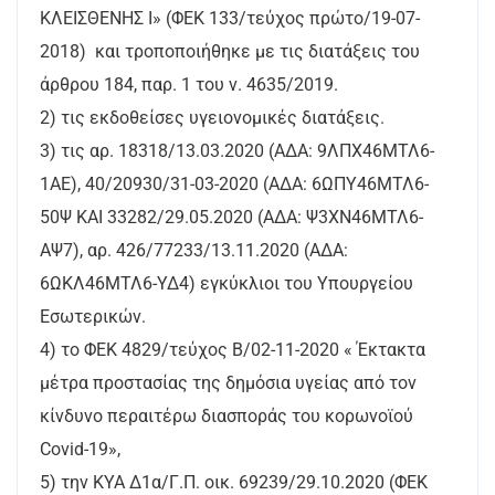
ΚΛΕΙΣΘΕΝΗΣ Ι» (ΦΕΚ 133/τεύχος πρώτο/19-07-
2018) και τροποποιήθηκε με τις διατάξεις του
άρθρου 184, παρ. 1 του ν. 4635/2019.
2) τις εκδοθείσες υγειονομικές διατάξεις.
3) τις αρ. 18318/13.03.2020 (ΑΔΑ: 9ΛΠΧ46ΜΤΛ6-
1ΑΕ), 40/20930/31-03-2020 (ΑΔΑ: 6ΩΠΥ46ΜΤΛ6-
50Ψ ΚΑΙ 33282/29.05.2020 (ΑΔΑ: Ψ3ΧΝ46ΜΤΛ6-
ΑΨ7), αρ. 426/77233/13.11.2020 (ΑΔΑ:
6ΩΚΛ46ΜΤΛ6-ΥΔ4) εγκύκλιοι του Υπουργείου
Εσωτερικών.
4) το ΦΕΚ 4829/τεύχος Β/02-11-2020 « Έκτακτα
μέτρα προστασίας της δημόσια υγείας από τον
κίνδυνο περαιτέρω διασποράς του κορωνοϊού
Covid-19»,
5) την ΚΥΑ Δ1α/Γ.Π. οικ. 69239/29.10.2020 (ΦΕΚ