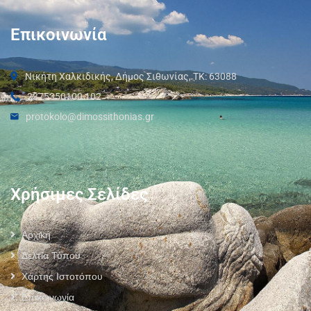
Επικοινωνία
Νικήτη Χαλκιδικής, Δήμος Σιθωνίας, ΤΚ: 63088
2375350100 102
protokolo@dimossithonias.gr
Χρήσιμες Σελίδες
Αρχική
Δελτία Τύπου
Χάρτης Ιστοτόπου
Επικοινωνία