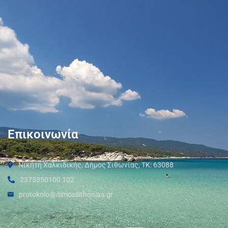
Επικοινωνία
Νικήτη Χαλκιδικής, Δήμος Σιθωνίας, ΤΚ: 63088
2375350100 102
protokolo@dimossithonias.gr