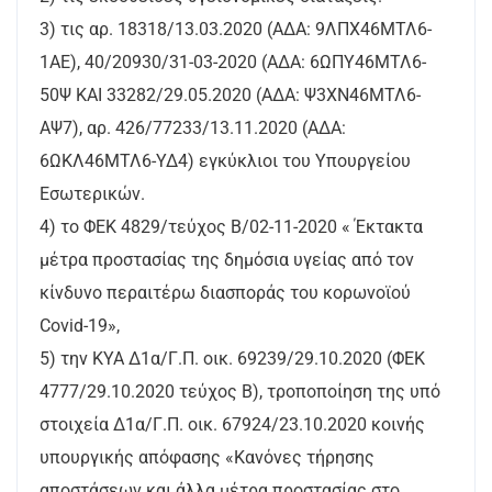
3) τις αρ. 18318/13.03.2020 (ΑΔΑ: 9ΛΠΧ46ΜΤΛ6-
1ΑΕ), 40/20930/31-03-2020 (ΑΔΑ: 6ΩΠΥ46ΜΤΛ6-
50Ψ ΚΑΙ 33282/29.05.2020 (ΑΔΑ: Ψ3ΧΝ46ΜΤΛ6-
ΑΨ7), αρ. 426/77233/13.11.2020 (ΑΔΑ:
6ΩΚΛ46ΜΤΛ6-ΥΔ4) εγκύκλιοι του Υπουργείου
Εσωτερικών.
4) το ΦΕΚ 4829/τεύχος Β/02-11-2020 « Έκτακτα
μέτρα προστασίας της δημόσια υγείας από τον
κίνδυνο περαιτέρω διασποράς του κορωνοϊού
Covid-19»,
5) την ΚΥΑ Δ1α/Γ.Π. οικ. 69239/29.10.2020 (ΦΕΚ
4777/29.10.2020 τεύχος Β), τροποποίηση της υπό
στοιχεία Δ1α/Γ.Π. οικ. 67924/23.10.2020 κοινής
υπουργικής απόφασης «Κανόνες τήρησης
αποστάσεων και άλλα μέτρα προστασίας στο