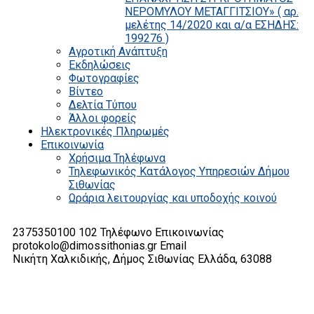
ΝΕΡΟΜΥΛΟΥ ΜΕΤΑΓΓΙΤΣΙΟΥ» ( αρ.
μελέτης 14/2020 και α/α ΕΣΗΔΗΣ:
199276 )
Αγροτική Ανάπτυξη
Εκδηλώσεις
Φωτογραφίες
Βίντεο
Δελτία Τύπου
Άλλοι φορείς
Ηλεκτρονικές Πληρωμές
Επικοινωνία
Χρήσιμα Τηλέφωνα
Τηλεφωνικός Κατάλογος Υπηρεσιών Δήμου
Σιθωνίας
Ωράρια λειτουργίας και υποδοχής κοινού
2375350100 102
Τηλέφωνο Επικοινωνίας
protokolo@dimossithonias.gr
Email
Νικήτη Χαλκιδικής, Δήμος Σιθωνίας
Ελλάδα, 63088