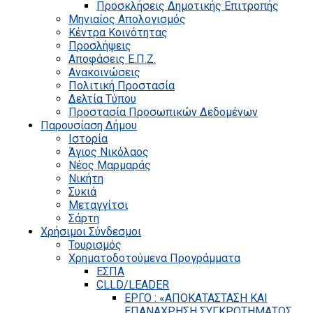
Προσκλήσεις Δημοτικής Επιτροπής
Μηνιαίος Απολογισμός
Κέντρα Κοινότητας
Προσλήψεις
Αποφάσεις Ε.Π.Ζ.
Ανακοινώσεις
Πολιτική Προστασία
Δελτία Τύπου
Προστασία Προσωπικών Δεδομένων
Παρουσίαση Δήμου
Ιστορία
Άγιος Νικόλαος
Νέος Μαρμαράς
Νικήτη
Συκιά
Μεταγγίτσι
Σάρτη
Χρήσιμοι Σύνδεσμοι
Τουρισμός
Χρηματοδοτούμενα Προγράμματα
ΕΣΠΑ
CLLD/LEADER
ΕΡΓΟ : «ΑΠΟΚΑΤΑΣΤΑΣΗ ΚΑΙ
ΕΠΑΝΑΧΡΗΣΗ ΣΥΓΚΡΟΤΗΜΑΤΟΣ