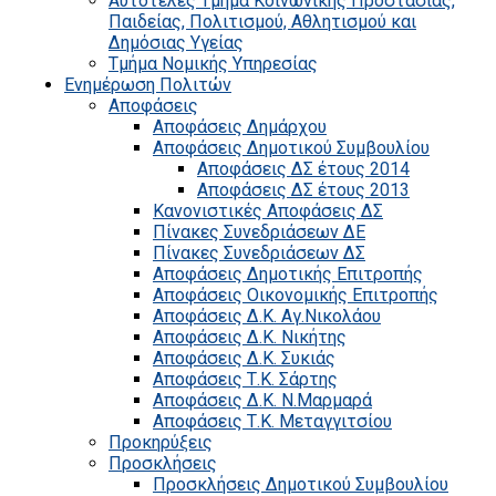
Αυτοτελές Τμήμα Κοινωνικής Προστασίας,
Παιδείας, Πολιτισμού, Αθλητισμού και
Δημόσιας Υγείας
Τμήμα Νομικής Υπηρεσίας
Ενημέρωση Πολιτών
Αποφάσεις
Αποφάσεις Δημάρχου
Αποφάσεις Δημοτικού Συμβουλίου
Αποφάσεις ΔΣ έτους 2014
Αποφάσεις ΔΣ έτους 2013
Κανονιστικές Αποφάσεις ΔΣ
Πίνακες Συνεδριάσεων ΔΕ
Πίνακες Συνεδριάσεων ΔΣ
Αποφάσεις Δημοτικής Επιτροπής
Αποφάσεις Οικονομικής Επιτροπής
Αποφάσεις Δ.Κ. Αγ.Νικολάου
Αποφάσεις Δ.Κ. Νικήτης
Αποφάσεις Δ.Κ. Συκιάς
Αποφάσεις Τ.Κ. Σάρτης
Αποφάσεις Δ.Κ. Ν.Μαρμαρά
Αποφάσεις Τ.Κ. Μεταγγιτσίου
Προκηρύξεις
Προσκλήσεις
Προσκλήσεις Δημοτικού Συμβουλίου