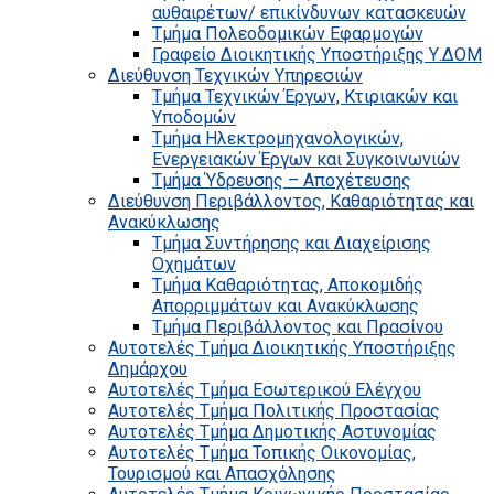
αυθαιρέτων/ επικίνδυνων κατασκευών
Τμήμα Πολεοδομικών Εφαρμογών
Γραφείο Διοικητικής Υποστήριξης Υ.ΔΟΜ
Διεύθυνση Τεχνικών Υπηρεσιών
Τμήμα Τεχνικών Έργων, Κτιριακών και
Υποδομών
Τμήμα Ηλεκτρομηχανολογικών,
Ενεργειακών Έργων και Συγκοινωνιών
Τμήμα Ύδρευσης – Αποχέτευσης
Διεύθυνση Περιβάλλοντος, Καθαριότητας και
Ανακύκλωσης
Τμήμα Συντήρησης και Διαχείρισης
Οχημάτων
Τμήμα Καθαριότητας, Αποκομιδής
Απορριμμάτων και Ανακύκλωσης
Τμήμα Περιβάλλοντος και Πρασίνου
Αυτοτελές Τμήμα Διοικητικής Υποστήριξης
Δημάρχου
Αυτοτελές Τμήμα Εσωτερικού Ελέγχου
Αυτοτελές Τμήμα Πολιτικής Προστασίας
Αυτοτελές Τμήμα Δημοτικής Αστυνομίας
Αυτοτελές Τμήμα Τοπικής Οικονομίας,
Τουρισμού και Απασχόλησης