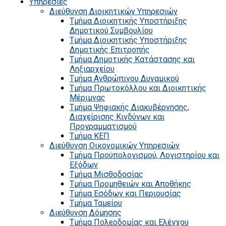
Υπηρεσίες
Διεύθυνση Διοικητικών Υπηρεσιών
Τμήμα Διοικητικής Υποστήριξης
Δημοτικού Συμβουλίου
Τμήμα Διοικητικής Υποστήριξης
Δημοτικής Επιτροπής
Τμήμα Δημοτικής Κατάστασης και
Ληξιαρχείου
Τμήμα Ανθρώπινου Δυναμικού
Τμήμα Πρωτοκόλλου και Διοικητικής
Μέριμνας
Τμήμα Ψηφιακής Διακυβέρνησης,
Διαχείρισης Κινδύνων και
Προγραμματισμού
Τμήμα ΚΕΠ
Διεύθυνση Οικονομικών Υπηρεσιών
Τμήμα Προϋπολογισμού, Λογιστηρίου και
Εξόδων
Τμήμα Μισθοδοσίας
Τμήμα Προμηθειών και Αποθήκης
Τμήμα Εσόδων και Περιουσίας
Τμήμα Ταμείου
Διεύθυνση Δόμησης
Τμήμα Πολεοδομίας και Ελέγχου