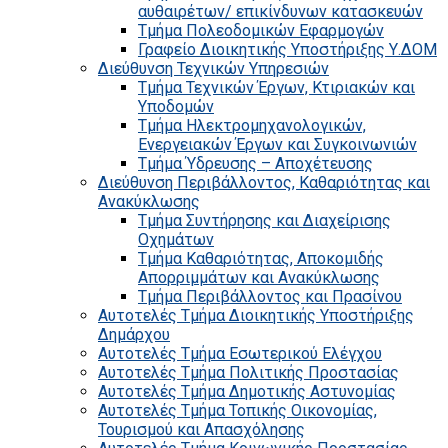
αυθαιρέτων/ επικίνδυνων κατασκευών
Τμήμα Πολεοδομικών Εφαρμογών
Γραφείο Διοικητικής Υποστήριξης Υ.ΔΟΜ
Διεύθυνση Τεχνικών Υπηρεσιών
Τμήμα Τεχνικών Έργων, Κτιριακών και
Υποδομών
Τμήμα Ηλεκτρομηχανολογικών,
Ενεργειακών Έργων και Συγκοινωνιών
Τμήμα Ύδρευσης – Αποχέτευσης
Διεύθυνση Περιβάλλοντος, Καθαριότητας και
Ανακύκλωσης
Τμήμα Συντήρησης και Διαχείρισης
Οχημάτων
Τμήμα Καθαριότητας, Αποκομιδής
Απορριμμάτων και Ανακύκλωσης
Τμήμα Περιβάλλοντος και Πρασίνου
Αυτοτελές Τμήμα Διοικητικής Υποστήριξης
Δημάρχου
Αυτοτελές Τμήμα Εσωτερικού Ελέγχου
Αυτοτελές Τμήμα Πολιτικής Προστασίας
Αυτοτελές Τμήμα Δημοτικής Αστυνομίας
Αυτοτελές Τμήμα Τοπικής Οικονομίας,
Τουρισμού και Απασχόλησης