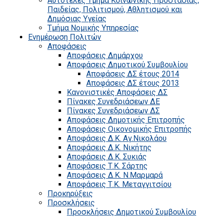
Αυτοτελές Τμήμα Κοινωνικής Προστασίας,
Παιδείας, Πολιτισμού, Αθλητισμού και
Δημόσιας Υγείας
Τμήμα Νομικής Υπηρεσίας
Ενημέρωση Πολιτών
Αποφάσεις
Αποφάσεις Δημάρχου
Αποφάσεις Δημοτικού Συμβουλίου
Αποφάσεις ΔΣ έτους 2014
Αποφάσεις ΔΣ έτους 2013
Κανονιστικές Αποφάσεις ΔΣ
Πίνακες Συνεδριάσεων ΔΕ
Πίνακες Συνεδριάσεων ΔΣ
Αποφάσεις Δημοτικής Επιτροπής
Αποφάσεις Οικονομικής Επιτροπής
Αποφάσεις Δ.Κ. Αγ.Νικολάου
Αποφάσεις Δ.Κ. Νικήτης
Αποφάσεις Δ.Κ. Συκιάς
Αποφάσεις Τ.Κ. Σάρτης
Αποφάσεις Δ.Κ. Ν.Μαρμαρά
Αποφάσεις Τ.Κ. Μεταγγιτσίου
Προκηρύξεις
Προσκλήσεις
Προσκλήσεις Δημοτικού Συμβουλίου