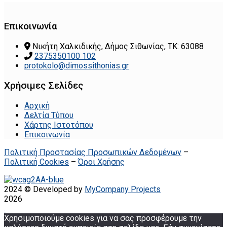
Επικοινωνία
Νικήτη Χαλκιδικής, Δήμος Σιθωνίας, ΤΚ: 63088
2375350100 102
protokolo@dimossithonias.gr
Χρήσιμες Σελίδες
Αρχική
Δελτία Τύπου
Χάρτης Ιστοτόπου
Επικοινωνία
Πολιτική Προστασίας Προσωπικών Δεδομένων
–
Πολιτική Cookies
–
Όροι Χρήσης
2024 © Developed by
MyCompany Projects
2026
.
Χρησιμοποιούμε cookies για να σας προσφέρουμε την