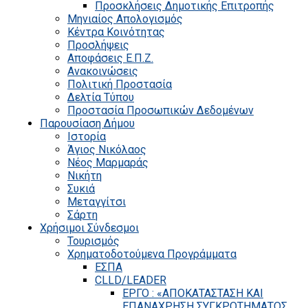
Προσκλήσεις Δημοτικής Επιτροπής
Μηνιαίος Απολογισμός
Κέντρα Κοινότητας
Προσλήψεις
Αποφάσεις Ε.Π.Ζ.
Ανακοινώσεις
Πολιτική Προστασία
Δελτία Τύπου
Προστασία Προσωπικών Δεδομένων
Παρουσίαση Δήμου
Ιστορία
Άγιος Νικόλαος
Νέος Μαρμαράς
Νικήτη
Συκιά
Μεταγγίτσι
Σάρτη
Χρήσιμοι Σύνδεσμοι
Τουρισμός
Χρηματοδοτούμενα Προγράμματα
ΕΣΠΑ
CLLD/LEADER
ΕΡΓΟ : «ΑΠΟΚΑΤΑΣΤΑΣΗ ΚΑΙ
ΕΠΑΝΑΧΡΗΣΗ ΣΥΓΚΡΟΤΗΜΑΤΟΣ