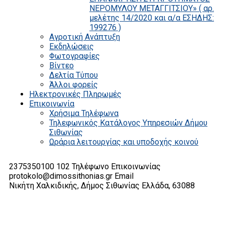
ΝΕΡΟΜΥΛΟΥ ΜΕΤΑΓΓΙΤΣΙΟΥ» ( αρ.
μελέτης 14/2020 και α/α ΕΣΗΔΗΣ:
199276 )
Αγροτική Ανάπτυξη
Εκδηλώσεις
Φωτογραφίες
Βίντεο
Δελτία Τύπου
Άλλοι φορείς
Ηλεκτρονικές Πληρωμές
Επικοινωνία
Χρήσιμα Τηλέφωνα
Τηλεφωνικός Κατάλογος Υπηρεσιών Δήμου
Σιθωνίας
Ωράρια λειτουργίας και υποδοχής κοινού
2375350100 102
Τηλέφωνο Επικοινωνίας
protokolo@dimossithonias.gr
Email
Νικήτη Χαλκιδικής, Δήμος Σιθωνίας
Ελλάδα, 63088