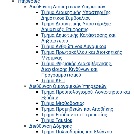
Υπηρεσίες
Διεύθυνση Διοικητικών Υπηρεσιών
Τμήμα Διοικητικής Υποστήριξης
Δημοτικού Συμβουλίου
Τμήμα Διοικητικής Υποστήριξης
Δημοτικής Επιτροπής
Τμήμα Δημοτικής Κατάστασης και
Ληξιαρχείου
Τμήμα Ανθρώπινου Δυναμικού
Τμήμα Πρωτοκόλλου και Διοικητικής
Μέριμνας
Τμήμα Ψηφιακής Διακυβέρνησης,
Διαχείρισης Κινδύνων και
Προγραμματισμού
Τμήμα ΚΕΠ
Διεύθυνση Οικονομικών Υπηρεσιών
Τμήμα Προϋπολογισμού, Λογιστηρίου και
Εξόδων
Τμήμα Μισθοδοσίας
Τμήμα Προμηθειών και Αποθήκης
Τμήμα Εσόδων και Περιουσίας
Τμήμα Ταμείου
Διεύθυνση Δόμησης
Τμήμα Πολεοδομίας και Ελέγχου