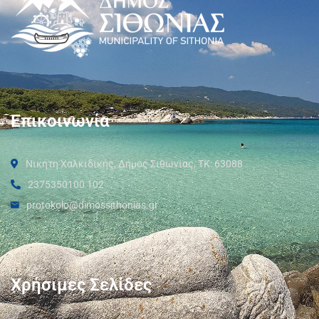
Επικοινωνία
Νικήτη Χαλκιδικής, Δήμος Σιθωνίας, ΤΚ: 63088
2375350100 102
protokolo@dimossithonias.gr
Χρήσιμες Σελίδες