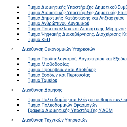
Τμήμα Διοικητικής Υποστήριξης Δημοτικού Συμ
Τμήμα Διοικητικής Υποστήριξης Δημοτικής Επι
Τμήμα Δημοτικής Κατάστασης και Ληξιαρχείου
Τμήμα Ανθρώπινου Δυναμικού
Τμήμα Πρωτοκόλλου και Διοικητικής Μέριμνας
Τμήμα Ψηφιακής Διακυβέρνησης, Διαχείρισης Κ
Τμήμα ΚΕΠ
Διεύθυνση Οικονομικών Υπηρεσιών
Τμήμα Προϋπολογισμού, Λογιστηρίου και Εξόδω
Τμήμα Μισθοδοσίας
Τμήμα Προμηθειών και Αποθήκης
Τμήμα Εσόδων και Περιουσίας
Τμήμα Ταμείου
Διεύθυνση Δόμησης
Τμήμα Πολεοδομίας και Ελέγχου αυθαιρέτων/ 
Τμήμα Πολεοδομικών Εφαρμογών
Γραφείο Διοικητικής Υποστήριξης Υ.ΔΟΜ
Διεύθυνση Τεχνικών Υπηρεσιών