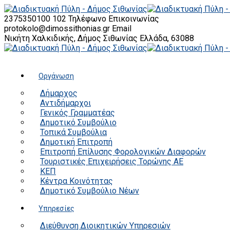
2375350100 102
Τηλέφωνο Επικοινωνίας
protokolo@dimossithonias.gr
Email
Νικήτη Χαλκιδικής, Δήμος Σιθωνίας
Ελλάδα, 63088
Οργάνωση
Δήμαρχος
Αντιδήμαρχοι
Γενικός Γραμματέας
Δημοτικό Συμβούλιο
Τοπικά Συμβούλια
Δημοτική Επιτροπή
Επιτροπή Επίλυσης Φορολογικών Διαφορών
Τουριστικές Επιχειρήσεις Τορώνης ΑΕ
ΚΕΠ
Κέντρα Κοινότητας
Δημοτικό Συμβούλιο Νέων
Υπηρεσίες
Διεύθυνση Διοικητικών Υπηρεσιών