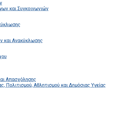
ν
γων και Συγκοινωνιών
ακύκλωσης
ων και Ανακύκλωσης
χου
και Απασχόλησης
ς, Πολιτισμού, Αθλητισμού και Δημόσιας Υγείας