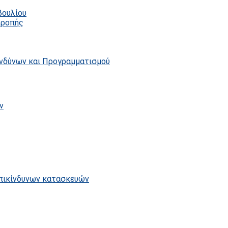
βουλίου
τροπής
ινδύνων και Προγραμματισμού
ν
επικίνδυνων κατασκευών