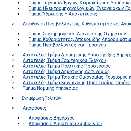
Τμήμα Τεχνικών Έργων, Κτιριακών και Υποδομώ
Τμήμα Ηλεκτρομηχανολογικών, Ενεργειακών Έρ
Τμήμα Ύδρευσης – Αποχέτευσης
Διεύθυνση Περιβάλλοντος, Καθαριότητας και Αν
Τμήμα Συντήρησης και Διαχείρισης Οχημάτων
Τμήμα Καθαριότητας, Αποκομιδής Απορριμμάτ
Τμήμα Περιβάλλοντος και Πρασίνου
Αυτοτελές Τμήμα Διοικητικής Υποστήριξης Δημάρ
Αυτοτελές Τμήμα Εσωτερικού Ελέγχου
Αυτοτελές Τμήμα Πολιτικής Προστασίας
Αυτοτελές Τμήμα Δημοτικής Αστυνομίας
Αυτοτελές Τμήμα Τοπικής Οικονομίας, Τουρισμού 
Αυτοτελές Τμήμα Κοινωνικής Προστασίας, Παιδεία
Τμήμα Νομικής Υπηρεσίας
Ενημέρωση Πολιτών
Αποφάσεις
Αποφάσεις Δημάρχου
Αποφάσεις Δημοτικού Συμβουλίου