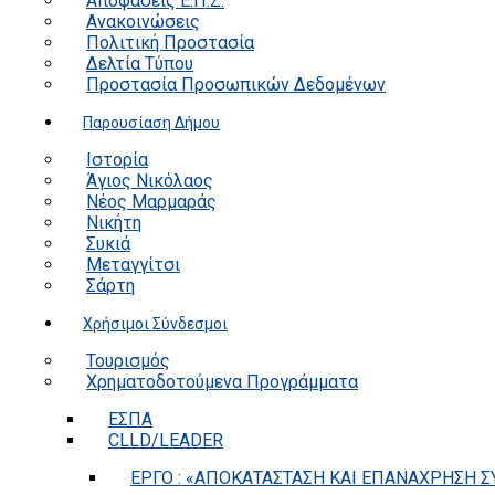
Αποφάσεις Ε.Π.Ζ.
Ανακοινώσεις
Πολιτική Προστασία
Δελτία Τύπου
Προστασία Προσωπικών Δεδομένων
Παρουσίαση Δήμου
Ιστορία
Άγιος Νικόλαος
Νέος Μαρμαράς
Νικήτη
Συκιά
Μεταγγίτσι
Σάρτη
Χρήσιμοι Σύνδεσμοι
Τουρισμός
Χρηματοδοτούμενα Προγράμματα
ΕΣΠΑ
CLLD/LEADER
ΕΡΓΟ : «ΑΠΟΚΑΤΑΣΤΑΣΗ ΚΑΙ ΕΠΑΝΑΧΡΗΣΗ ΣΥ