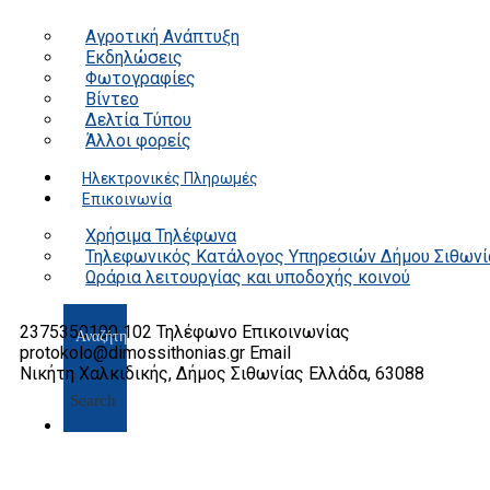
Αγροτική Ανάπτυξη
Εκδηλώσεις
Φωτογραφίες
Βίντεο
Δελτία Τύπου
Άλλοι φορείς
Ηλεκτρονικές Πληρωμές
Επικοινωνία
Χρήσιμα Τηλέφωνα
Τηλεφωνικός Κατάλογος Υπηρεσιών Δήμου Σιθωνί
Ωράρια λειτουργίας και υποδοχής κοινού
2375350100 102
Τηλέφωνο Επικοινωνίας
protokolo@dimossithonias.gr
Email
Νικήτη Χαλκιδικής, Δήμος Σιθωνίας
Ελλάδα, 63088
Search