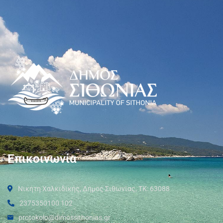
Επικοινωνία
Νικήτη Χαλκιδικής, Δήμος Σιθωνίας, ΤΚ: 63088
2375350100 102
protokolo@dimossithonias.gr