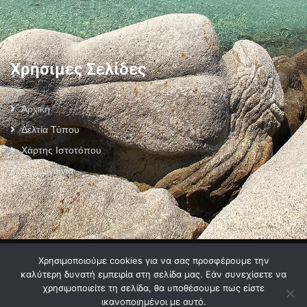
Χρήσιμες Σελίδες
Αρχική
Δελτία Τύπου
Χάρτης Ιστοτόπου
Επικοινωνία
Πολιτική Προστασίας Προσωπικών Δεδομένων
–
Πολιτική Cookies
–
Χρησιμοποιούμε cookies για να σας προσφέρουμε την
Όροι Χρήσης
καλύτερη δυνατή εμπειρία στη σελίδα μας. Εάν συνεχίσετε να
χρησιμοποιείτε τη σελίδα, θα υποθέσουμε πως είστε
ικανοποιημένοι με αυτό.