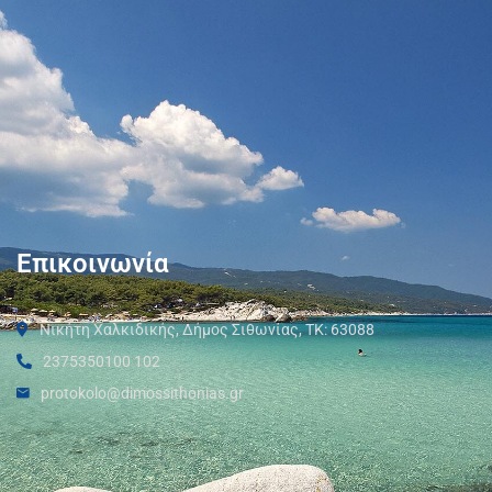
Επικοινωνία
Νικήτη Χαλκιδικής, Δήμος Σιθωνίας, ΤΚ: 63088
2375350100 102
protokolo@dimossithonias.gr