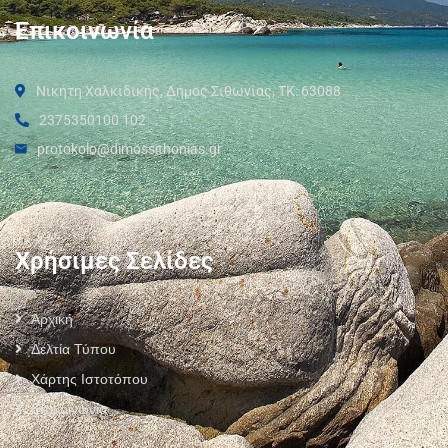
Επικοινωνία
Νικήτη Χαλκιδικής, Δήμος Σιθωνίας, ΤΚ: 63088
2375350100 102
protokolo@dimossithonias.gr
Χρήσιμες Σελίδες
Αρχική
Δελτία Τύπου
Χάρτης Ιστοτόπου
Επικοινωνία