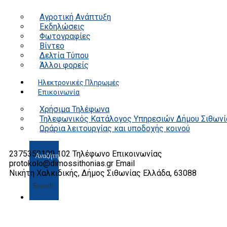
Αγροτική Ανάπτυξη
Εκδηλώσεις
Φωτογραφίες
Βίντεο
Δελτία Τύπου
Άλλοι φορείς
Ηλεκτρονικές Πληρωμές
Επικοινωνία
Χρήσιμα Τηλέφωνα
Τηλεφωνικός Κατάλογος Υπηρεσιών Δήμου Σιθωνί
Ωράρια λειτουργίας και υποδοχής κοινού
2375350100 102
Τηλέφωνο Επικοινωνίας
protokolo@dimossithonias.gr
Email
Νικήτη Χαλκιδικής, Δήμος Σιθωνίας
Ελλάδα, 63088
Search