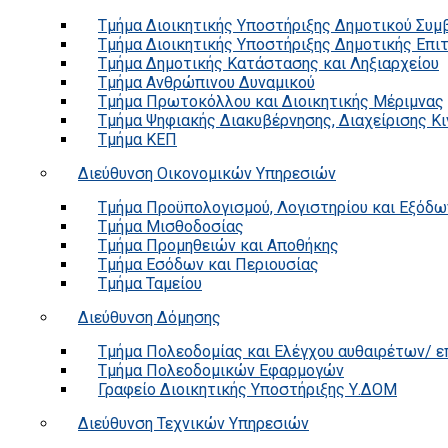
Τμήμα Διοικητικής Υποστήριξης Δημοτικού Συμ
Τμήμα Διοικητικής Υποστήριξης Δημοτικής Επι
Τμήμα Δημοτικής Κατάστασης και Ληξιαρχείου
Τμήμα Ανθρώπινου Δυναμικού
Τμήμα Πρωτοκόλλου και Διοικητικής Μέριμνας
Τμήμα Ψηφιακής Διακυβέρνησης, Διαχείρισης Κ
Τμήμα ΚΕΠ
Διεύθυνση Οικονομικών Υπηρεσιών
Τμήμα Προϋπολογισμού, Λογιστηρίου και Εξόδω
Τμήμα Μισθοδοσίας
Τμήμα Προμηθειών και Αποθήκης
Τμήμα Εσόδων και Περιουσίας
Τμήμα Ταμείου
Διεύθυνση Δόμησης
Τμήμα Πολεοδομίας και Ελέγχου αυθαιρέτων/ 
Τμήμα Πολεοδομικών Εφαρμογών
Γραφείο Διοικητικής Υποστήριξης Υ.ΔΟΜ
Διεύθυνση Τεχνικών Υπηρεσιών