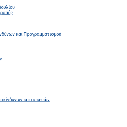
βουλίου
τροπής
ινδύνων και Προγραμματισμού
ν
επικίνδυνων κατασκευών