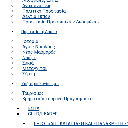
Αποφάσεις Ε.Π.Ζ.
Ανακοινώσεις
Πολιτική Προστασία
Δελτία Τύπου
Προστασία Προσωπικών Δεδομένων
Παρουσίαση Δήμου
Ιστορία
Άγιος Νικόλαος
Νέος Μαρμαράς
Νικήτη
Συκιά
Μεταγγίτσι
Σάρτη
Χρήσιμοι Σύνδεσμοι
Τουρισμός
Χρηματοδοτούμενα Προγράμματα
ΕΣΠΑ
CLLD/LEADER
ΕΡΓΟ : «ΑΠΟΚΑΤΑΣΤΑΣΗ ΚΑΙ ΕΠΑΝΑΧΡΗΣΗ ΣΥ