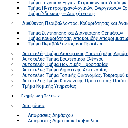
Τμήμα Τεχνικών Έργων, Κτιριακών και Υποδομώ
Τμήμα Ηλεκτρομηχανολογικών, Ενεργειακών Έρ
Τμήμα Ύδρευσης – Αποχέτευσης
Διεύθυνση Περιβάλλοντος, Καθαριότητας και Αν
Τμήμα Συντήρησης και Διαχείρισης Οχημάτων
Τμήμα Καθαριότητας, Αποκομιδής Απορριμμάτ
Τμήμα Περιβάλλοντος και Πρασίνου
Αυτοτελές Τμήμα Διοικητικής Υποστήριξης Δημάρ
Αυτοτελές Τμήμα Εσωτερικού Ελέγχου
Αυτοτελές Τμήμα Πολιτικής Προστασίας
Αυτοτελές Τμήμα Δημοτικής Αστυνομίας
Αυτοτελές Τμήμα Τοπικής Οικονομίας, Τουρισμού 
Αυτοτελές Τμήμα Κοινωνικής Προστασίας, Παιδεία
Τμήμα Νομικής Υπηρεσίας
Ενημέρωση Πολιτών
Αποφάσεις
Αποφάσεις Δημάρχου
Αποφάσεις Δημοτικού Συμβουλίου