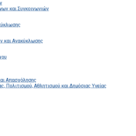
ν
γων και Συγκοινωνιών
ακύκλωσης
ων και Ανακύκλωσης
χου
και Απασχόλησης
ς, Πολιτισμού, Αθλητισμού και Δημόσιας Υγείας