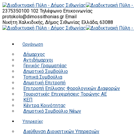
2375350100 102
Τηλέφωνο Επικοινωνίας
protokolo@dimossithonias.gr
Email
Νικήτη Χαλκιδικής, Δήμος Σιθωνίας
Ελλάδα, 63088
Οργάνωση
Δήμαρχος
Αντιδήμαρχοι
Γενικός Γραμματέας
Δημοτικό Συμβούλιο
Τοπικά Συμβούλια
Δημοτική Επιτροπή
Επιτροπή Επίλυσης Φορολογικών Διαφορών
Τουριστικές Επιχειρήσεις Τορώνης ΑΕ
ΚΕΠ
Κέντρα Κοινότητας
Δημοτικό Συμβούλιο Νέων
Υπηρεσίες
Διεύθυνση Διοικητικών Υπηρεσιών