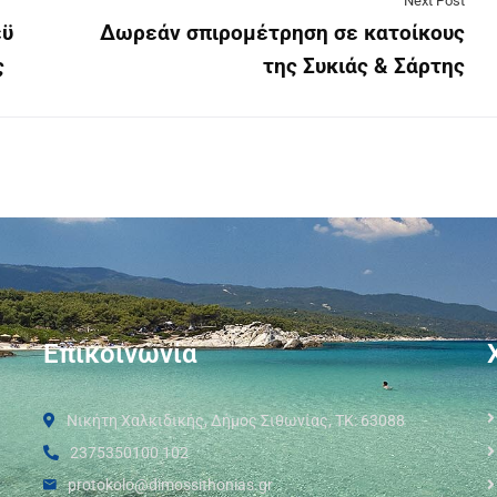
Next Post
εϋ
Δωρεάν σπιρομέτρηση σε κατοίκους
ς
της Συκιάς & Σάρτης
Επικοινωνία
Νικήτη Χαλκιδικής, Δήμος Σιθωνίας, ΤΚ: 63088
2375350100 102
protokolo@dimossithonias.gr