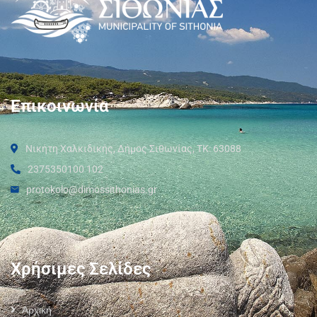
Επικοινωνία
Νικήτη Χαλκιδικής, Δήμος Σιθωνίας, ΤΚ: 63088
2375350100 102
protokolo@dimossithonias.gr
Χρήσιμες Σελίδες
Αρχική