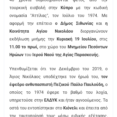
τουρκική εισβολή στην
Κύπρο
με την κωδική
ονομασία "Αττίλας", τον Ιούλιο του 1974. Με
αφορμή την επέτειο
ο Δήμος Σιθωνίας
και
η
Κοινότητα Αγίου Νικολάου
διοργανώνουν
εκδήλωση μνήμης την
Κυριακή 19 Ιουλίου,
στις
11.00 το πρωί,
στο χώρο του
Μνημείου Πεσόντων
Ηρώων
του
Ιερού Ναού της Αγίας Παρασκευής.
Υπενθυμίζεται ότι τον Δεκέμβριο του 2019, ο
Άγιος Νικόλαος υποδέχτηκε τον ήρωά του,
τον
έφεδρο ανθυπασπιστή Πεζικού Παύλο Παυλούδη,
ο
οποίος το 1974 έφερε το βαθμό του λοχία,
υπηρετούσε στην
ΕΛΔΥΚ
και ήταν αγνοούμενος. Τα
οστά του εντοπίστηκαν στο
Κιόνελι
και έπειτα από
την ταυτοποίησή τους μέσω ειδικής εξέτασης,