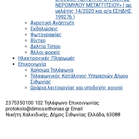
ΝΕΡΟΜΥΛΟΥ ΜΕΤΑΓΓΙΤΣΙΟΥ» ( αρ.
μελέτης 14/2020 και α/α ΕΣΗΔΗΣ:
199276 )
Αγροτική Ανάπτυξη
Εκδηλώσεις
Φωτογραφίες
Βίντεο
Δελτία Τύπου
Άλλοι φορείς
Ηλεκτρονικές Πληρωμές
Επικοινωνία
Χρήσιμα Τηλέφωνα
Τηλεφωνικός Κατάλογος Υπηρεσιών Δήμου
Σιθωνίας
Ωράρια λειτουργίας και υποδοχής κοινού
2375350100 102
Τηλέφωνο Επικοινωνίας
protokolo@dimossithonias.gr
Email
Νικήτη Χαλκιδικής, Δήμος Σιθωνίας
Ελλάδα, 63088