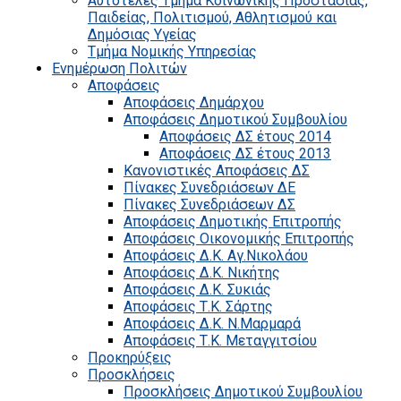
Αυτοτελές Τμήμα Κοινωνικής Προστασίας,
Παιδείας, Πολιτισμού, Αθλητισμού και
Δημόσιας Υγείας
Τμήμα Νομικής Υπηρεσίας
Ενημέρωση Πολιτών
Αποφάσεις
Αποφάσεις Δημάρχου
Αποφάσεις Δημοτικού Συμβουλίου
Αποφάσεις ΔΣ έτους 2014
Αποφάσεις ΔΣ έτους 2013
Κανονιστικές Αποφάσεις ΔΣ
Πίνακες Συνεδριάσεων ΔΕ
Πίνακες Συνεδριάσεων ΔΣ
Αποφάσεις Δημοτικής Επιτροπής
Αποφάσεις Οικονομικής Επιτροπής
Αποφάσεις Δ.Κ. Αγ.Νικολάου
Αποφάσεις Δ.Κ. Νικήτης
Αποφάσεις Δ.Κ. Συκιάς
Αποφάσεις Τ.Κ. Σάρτης
Αποφάσεις Δ.Κ. Ν.Μαρμαρά
Αποφάσεις Τ.Κ. Μεταγγιτσίου
Προκηρύξεις
Προσκλήσεις
Προσκλήσεις Δημοτικού Συμβουλίου