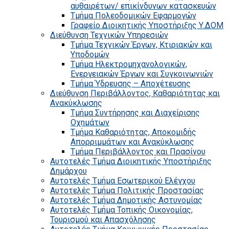
αυθαιρέτων/ επικίνδυνων κατασκευών
Τμήμα Πολεοδομικών Εφαρμογών
Γραφείο Διοικητικής Υποστήριξης Υ.ΔΟΜ
Διεύθυνση Τεχνικών Υπηρεσιών
Τμήμα Τεχνικών Έργων, Κτιριακών και
Υποδομών
Τμήμα Ηλεκτρομηχανολογικών,
Ενεργειακών Έργων και Συγκοινωνιών
Τμήμα Ύδρευσης – Αποχέτευσης
Διεύθυνση Περιβάλλοντος, Καθαριότητας και
Ανακύκλωσης
Τμήμα Συντήρησης και Διαχείρισης
Οχημάτων
Τμήμα Καθαριότητας, Αποκομιδής
Απορριμμάτων και Ανακύκλωσης
Τμήμα Περιβάλλοντος και Πρασίνου
Αυτοτελές Τμήμα Διοικητικής Υποστήριξης
Δημάρχου
Αυτοτελές Τμήμα Εσωτερικού Ελέγχου
Αυτοτελές Τμήμα Πολιτικής Προστασίας
Αυτοτελές Τμήμα Δημοτικής Αστυνομίας
Αυτοτελές Τμήμα Τοπικής Οικονομίας,
Τουρισμού και Απασχόλησης