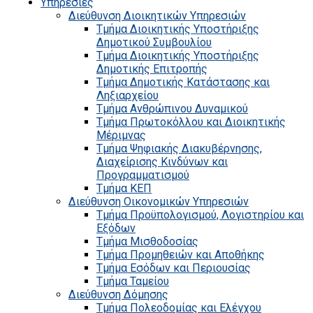
Υπηρεσίες
Διεύθυνση Διοικητικών Υπηρεσιών
Τμήμα Διοικητικής Υποστήριξης
Δημοτικού Συμβουλίου
Τμήμα Διοικητικής Υποστήριξης
Δημοτικής Επιτροπής
Τμήμα Δημοτικής Κατάστασης και
Ληξιαρχείου
Τμήμα Ανθρώπινου Δυναμικού
Τμήμα Πρωτοκόλλου και Διοικητικής
Μέριμνας
Τμήμα Ψηφιακής Διακυβέρνησης,
Διαχείρισης Κινδύνων και
Προγραμματισμού
Τμήμα ΚΕΠ
Διεύθυνση Οικονομικών Υπηρεσιών
Τμήμα Προϋπολογισμού, Λογιστηρίου και
Εξόδων
Τμήμα Μισθοδοσίας
Τμήμα Προμηθειών και Αποθήκης
Τμήμα Εσόδων και Περιουσίας
Τμήμα Ταμείου
Διεύθυνση Δόμησης
Τμήμα Πολεοδομίας και Ελέγχου