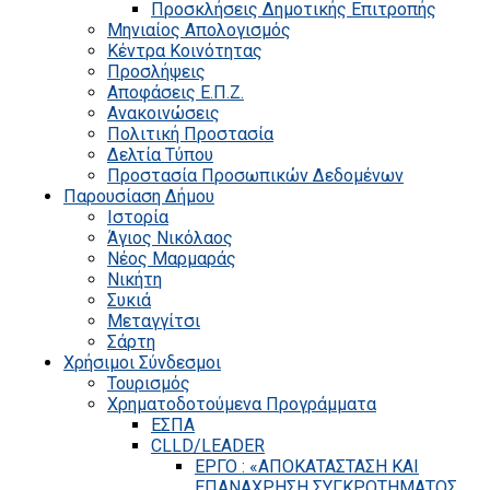
Προσκλήσεις Δημοτικής Επιτροπής
Μηνιαίος Απολογισμός
Κέντρα Κοινότητας
Προσλήψεις
Αποφάσεις Ε.Π.Ζ.
Ανακοινώσεις
Πολιτική Προστασία
Δελτία Τύπου
Προστασία Προσωπικών Δεδομένων
Παρουσίαση Δήμου
Ιστορία
Άγιος Νικόλαος
Νέος Μαρμαράς
Νικήτη
Συκιά
Μεταγγίτσι
Σάρτη
Χρήσιμοι Σύνδεσμοι
Τουρισμός
Χρηματοδοτούμενα Προγράμματα
ΕΣΠΑ
CLLD/LEADER
ΕΡΓΟ : «ΑΠΟΚΑΤΑΣΤΑΣΗ ΚΑΙ
ΕΠΑΝΑΧΡΗΣΗ ΣΥΓΚΡΟΤΗΜΑΤΟΣ