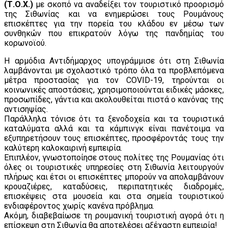
(Τ.Ο.Χ.)
με σκοπό να αναδείξει τον τουριστικό προορισμό
της Σιθωνίας και να ενημερώσει τους Ρουμάνους
επισκέπτες για την πορεία του κλάδου εν μέσω των
συνθηκών που επικρατούν λόγω της πανδημίας του
κορωνοϊού.
Η αρμόδια Αντιδήμαρχος υπογράμμισε ότι στη Σιθωνία
λαμβάνονται με σχολαστικό τρόπο όλα τα προβλεπόμενα
μέτρα προστασίας για τον COVID-19, τηρούνται οι
κοινωνικές αποστάσεις, χρησιμοποιούνται ειδικές μάσκες,
προσωπίδες, γάντια και ακολουθείται πιστά ο κανόνας της
αντισηψίας.
Παράλληλα τόνισε ότι τα ξενοδοχεία και τα τουριστικά
καταλύματα αλλά και τα κάμπινγκ είναι πανέτοιμα να
εξυπηρετήσουν τους επισκέπτες, προσφέροντάς τους την
καλύτερη καλοκαιρινή εμπειρία.
Επιπλέον, γνωστοποίησε στους πολίτες της Ρουμανίας ότι
όλες οι τουριστικές υπηρεσίες στη Σιθωνία λειτουργούν
πλήρως και έτσι οι επισκέπτες μπορούν να απολαμβάνουν
κρουαζιέρες, καταδύσεις, περιπατητικές διαδρομές,
επισκέψεις στα μουσεία και στα σημεία τουριστικού
ενδιαφέροντος χωρίς κανένα πρόβλημα.
Ακόμη, διαβεβαίωσε τη ρουμανική τουριστική αγορά ότι η
επίσκεψη στη Σιθωνία θα αποτελέσει αξέχαστη εμπειρία!