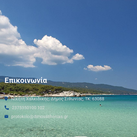
Επικοινωνία
Νικήτη Χαλκιδικής, Δήμος Σιθωνίας, ΤΚ: 63088
2375350100 102
protokolo@dimossithonias.gr