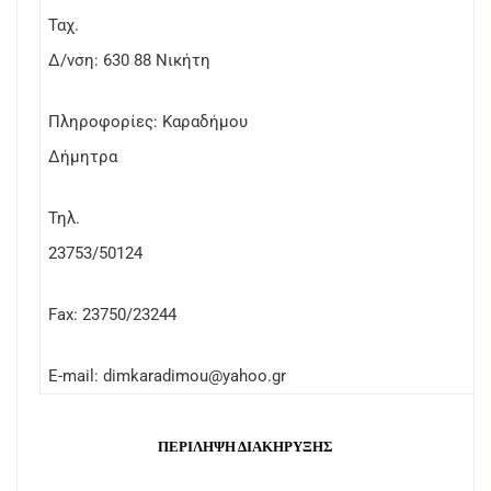
Ταχ.
Δ/νση: 630 88 Νικήτη
Πληροφορίες: Καραδήμου
Δήμητρα
Τηλ.
23753/50124
Fax
: 23750/23244
E-mail:
dimkaradimou@yahoo.gr
ΠΕΡΙΛΗΨΗ ΔΙΑΚΗΡΥΞΗΣ