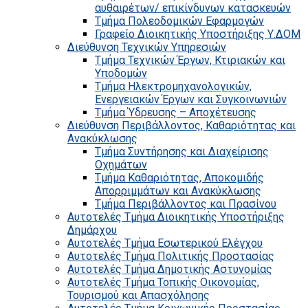
αυθαιρέτων/ επικίνδυνων κατασκευών
Τμήμα Πολεοδομικών Εφαρμογών
Γραφείο Διοικητικής Υποστήριξης Υ.ΔΟΜ
Διεύθυνση Τεχνικών Υπηρεσιών
Τμήμα Τεχνικών Έργων, Κτιριακών και
Υποδομών
Τμήμα Ηλεκτρομηχανολογικών,
Ενεργειακών Έργων και Συγκοινωνιών
Τμήμα Ύδρευσης – Αποχέτευσης
Διεύθυνση Περιβάλλοντος, Καθαριότητας και
Ανακύκλωσης
Τμήμα Συντήρησης και Διαχείρισης
Οχημάτων
Τμήμα Καθαριότητας, Αποκομιδής
Απορριμμάτων και Ανακύκλωσης
Τμήμα Περιβάλλοντος και Πρασίνου
Αυτοτελές Τμήμα Διοικητικής Υποστήριξης
Δημάρχου
Αυτοτελές Τμήμα Εσωτερικού Ελέγχου
Αυτοτελές Τμήμα Πολιτικής Προστασίας
Αυτοτελές Τμήμα Δημοτικής Αστυνομίας
Αυτοτελές Τμήμα Τοπικής Οικονομίας,
Τουρισμού και Απασχόλησης