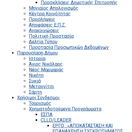
Προσκλήσεις Δημοτικής Επιτροπής
Μηνιαίος Απολογισμός
Κέντρα Κοινότητας
Προσλήψεις
Αποφάσεις Ε.Π.Ζ.
Ανακοινώσεις
Πολιτική Προστασία
Δελτία Τύπου
Προστασία Προσωπικών Δεδομένων
Παρουσίαση Δήμου
Ιστορία
Άγιος Νικόλαος
Νέος Μαρμαράς
Νικήτη
Συκιά
Μεταγγίτσι
Σάρτη
Χρήσιμοι Σύνδεσμοι
Τουρισμός
Χρηματοδοτούμενα Προγράμματα
ΕΣΠΑ
CLLD/LEADER
ΕΡΓΟ : «ΑΠΟΚΑΤΑΣΤΑΣΗ ΚΑΙ
ΕΠΑΝΑΧΡΗΣΗ ΣΥΓΚΡΟΤΗΜΑΤΟΣ