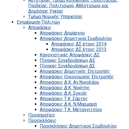
Αυτοτελές Τμήμα Κοινωνικής Προστασίας,
Παιδείας, Πολιτισμού, Αθλητισμού και
Δημόσιας Υγείας
Τμήμα Νομικής Υπηρεσίας
Ενημέρωση Πολιτών
Αποφάσεις
Αποφάσεις Δημάρχου
Αποφάσεις Δημοτικού Συμβουλίου
Αποφάσεις ΔΣ έτους 2014
Αποφάσεις ΔΣ έτους 2013
Κανονιστικές Αποφάσεις ΔΣ
Πίνακες Συνεδριάσεων ΔΕ
Πίνακες Συνεδριάσεων ΔΣ
Αποφάσεις Δημοτικής Επιτροπής
Αποφάσεις Οικονομικής Επιτροπής
Αποφάσεις Δ.Κ. Αγ.Νικολάου
Αποφάσεις Δ.Κ. Νικήτης
Αποφάσεις Δ.Κ. Συκιάς
Αποφάσεις Τ.Κ. Σάρτης
Αποφάσεις Δ.Κ. Ν.Μαρμαρά
Αποφάσεις Τ.Κ. Μεταγγιτσίου
Προκηρύξεις
Προσκλήσεις
Προσκλήσεις Δημοτικού Συμβουλίου