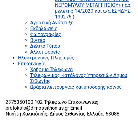
ΝΕΡΟΜΥΛΟΥ ΜΕΤΑΓΓΙΤΣΙΟΥ» ( αρ.
μελέτης 14/2020 και α/α ΕΣΗΔΗΣ:
199276 )
Αγροτική Ανάπτυξη
Εκδηλώσεις
Φωτογραφίες
Βίντεο
Δελτία Τύπου
Άλλοι φορείς
Ηλεκτρονικές Πληρωμές
Επικοινωνία
Χρήσιμα Τηλέφωνα
Τηλεφωνικός Κατάλογος Υπηρεσιών Δήμου
Σιθωνίας
Ωράρια λειτουργίας και υποδοχής κοινού
2375350100 102
Τηλέφωνο Επικοινωνίας
protokolo@dimossithonias.gr
Email
Νικήτη Χαλκιδικής, Δήμος Σιθωνίας
Ελλάδα, 63088