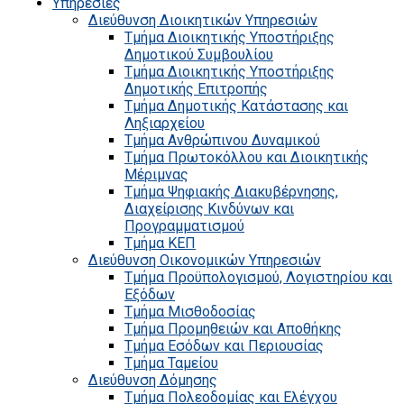
Υπηρεσίες
Διεύθυνση Διοικητικών Υπηρεσιών
Τμήμα Διοικητικής Υποστήριξης
Δημοτικού Συμβουλίου
Τμήμα Διοικητικής Υποστήριξης
Δημοτικής Επιτροπής
Τμήμα Δημοτικής Κατάστασης και
Ληξιαρχείου
Τμήμα Ανθρώπινου Δυναμικού
Τμήμα Πρωτοκόλλου και Διοικητικής
Μέριμνας
Τμήμα Ψηφιακής Διακυβέρνησης,
Διαχείρισης Κινδύνων και
Προγραμματισμού
Τμήμα ΚΕΠ
Διεύθυνση Οικονομικών Υπηρεσιών
Τμήμα Προϋπολογισμού, Λογιστηρίου και
Εξόδων
Τμήμα Μισθοδοσίας
Τμήμα Προμηθειών και Αποθήκης
Τμήμα Εσόδων και Περιουσίας
Τμήμα Ταμείου
Διεύθυνση Δόμησης
Τμήμα Πολεοδομίας και Ελέγχου