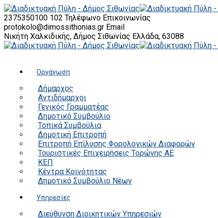
2375350100 102
Τηλέφωνο Επικοινωνίας
protokolo@dimossithonias.gr
Email
Νικήτη Χαλκιδικής, Δήμος Σιθωνίας
Ελλάδα, 63088
Οργάνωση
Δήμαρχος
Αντιδήμαρχοι
Γενικός Γραμματέας
Δημοτικό Συμβούλιο
Τοπικά Συμβούλια
Δημοτική Επιτροπή
Επιτροπή Επίλυσης Φορολογικών Διαφορών
Τουριστικές Επιχειρήσεις Τορώνης ΑΕ
ΚΕΠ
Κέντρα Κοινότητας
Δημοτικό Συμβούλιο Νέων
Υπηρεσίες
Διεύθυνση Διοικητικών Υπηρεσιών