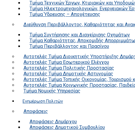
Τμήμα Τεχνικών Έργων, Κτιριακών και Υποδομώ
Τμήμα Ηλεκτρομηχανολογικών, Ενεργειακών Έρ
Τμήμα Ύδρευσης – Αποχέτευσης
Διεύθυνση Περιβάλλοντος, Καθαριότητας και Αν
Τμήμα Συντήρησης και Διαχείρισης Οχημάτων
Τμήμα Καθαριότητας, Αποκομιδής Απορριμμάτ
Τμήμα Περιβάλλοντος και Πρασίνου
Αυτοτελές Τμήμα Διοικητικής Υποστήριξης Δημάρ
Αυτοτελές Τμήμα Εσωτερικού Ελέγχου
Αυτοτελές Τμήμα Πολιτικής Προστασίας
Αυτοτελές Τμήμα Δημοτικής Αστυνομίας
Αυτοτελές Τμήμα Τοπικής Οικονομίας, Τουρισμού 
Αυτοτελές Τμήμα Κοινωνικής Προστασίας, Παιδεία
Τμήμα Νομικής Υπηρεσίας
Ενημέρωση Πολιτών
Αποφάσεις
Αποφάσεις Δημάρχου
Αποφάσεις Δημοτικού Συμβουλίου