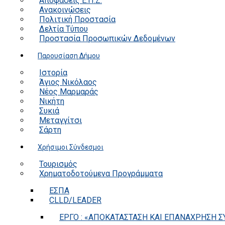
Αποφάσεις Ε.Π.Ζ.
Ανακοινώσεις
Πολιτική Προστασία
Δελτία Τύπου
Προστασία Προσωπικών Δεδομένων
Παρουσίαση Δήμου
Ιστορία
Άγιος Νικόλαος
Νέος Μαρμαράς
Νικήτη
Συκιά
Μεταγγίτσι
Σάρτη
Χρήσιμοι Σύνδεσμοι
Τουρισμός
Χρηματοδοτούμενα Προγράμματα
ΕΣΠΑ
CLLD/LEADER
ΕΡΓΟ : «ΑΠΟΚΑΤΑΣΤΑΣΗ ΚΑΙ ΕΠΑΝΑΧΡΗΣΗ ΣΥ