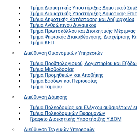
Τμήμα Διοικητικής Υποστήριξης Δημοτικού Συμ
Τμήμα Διοικητικής Υποστήριξης Δημοτικής Επι
Τμήμα Δημοτικής Κατάστασης και Ληξιαρχείου
Τμήμα Ανθρώπινου Δυναμικού
Τμήμα Πρωτοκόλλου και Διοικητικής Μέριμνας
Τμήμα Ψηφιακής Διακυβέρνησης, Διαχείρισης Κ
Τμήμα ΚΕΠ
Διεύθυνση Οικονομικών Υπηρεσιών
Τμήμα Προϋπολογισμού, Λογιστηρίου και Εξόδω
Τμήμα Μισθοδοσίας
Τμήμα Προμηθειών και Αποθήκης
Τμήμα Εσόδων και Περιουσίας
Τμήμα Ταμείου
Διεύθυνση Δόμησης
Τμήμα Πολεοδομίας και Ελέγχου αυθαιρέτων/ 
Τμήμα Πολεοδομικών Εφαρμογών
Γραφείο Διοικητικής Υποστήριξης Υ.ΔΟΜ
Διεύθυνση Τεχνικών Υπηρεσιών