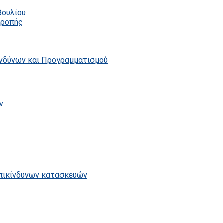
βουλίου
τροπής
ινδύνων και Προγραμματισμού
ν
επικίνδυνων κατασκευών