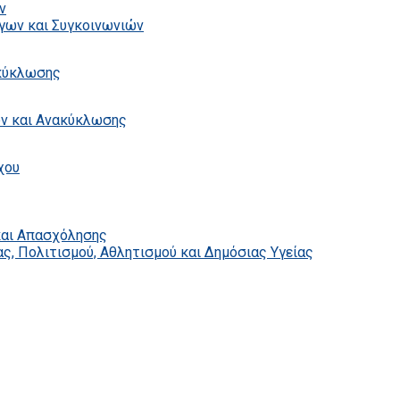
ν
γων και Συγκοινωνιών
ακύκλωσης
ων και Ανακύκλωσης
χου
και Απασχόλησης
ς, Πολιτισμού, Αθλητισμού και Δημόσιας Υγείας