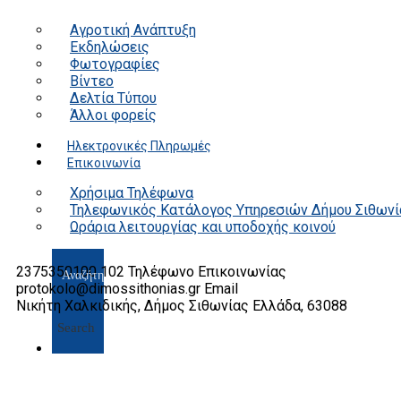
Αγροτική Ανάπτυξη
Εκδηλώσεις
Φωτογραφίες
Βίντεο
Δελτία Τύπου
Άλλοι φορείς
Ηλεκτρονικές Πληρωμές
Επικοινωνία
Χρήσιμα Τηλέφωνα
Τηλεφωνικός Κατάλογος Υπηρεσιών Δήμου Σιθωνί
Ωράρια λειτουργίας και υποδοχής κοινού
2375350100 102
Τηλέφωνο Επικοινωνίας
protokolo@dimossithonias.gr
Email
Νικήτη Χαλκιδικής, Δήμος Σιθωνίας
Ελλάδα, 63088
Search